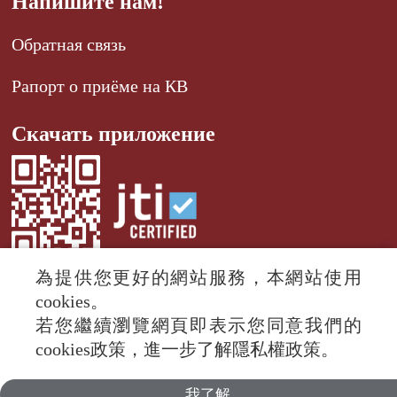
Напишите нам!
Обратная связь
Рапорт о приёме на КВ
Скачать приложение
為提供您更好的網站服務，本網站使用
cookies。
若您繼續瀏覽網頁即表示您同意我們的
© 2024 RTI (Radio Taiwan International).
cookies政策，進一步了解隱私權政策。
All rights reserved.
我了解