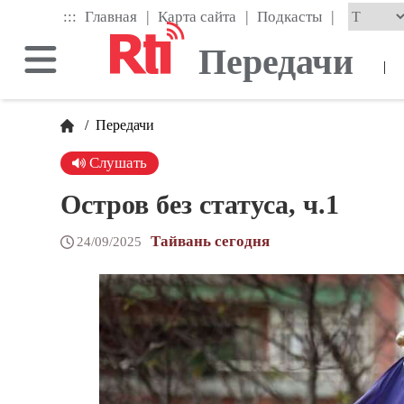
Skip
|
|
|
:::
Главная
Карта сайта
Подкасты
to
the
Передачи
main
|
content
block
/
Передачи
Слушать
Остров без статуса, ч.1
Тайвань сегодня
24/09/2025