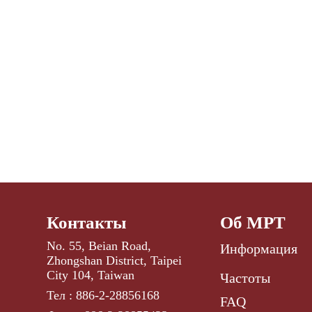
Контакты
Об МРТ
No. 55, Beian Road,
Информация
Zhongshan District, Taipei
City 104, Taiwan
Частоты
Тел : 886-2-28856168
FAQ