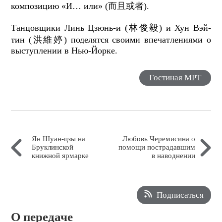
композицию «И… или» (而且或者).
Танцовщики Линь Цзюнь-и (林俊毅) и Хун Вэй-
тин (洪維婷) поделятся своими впечатлениями о
выступлении в Нью-Йорке.
Гостиная МРТ
Ян Шуан-цзы на
Любовь Черемисина о
Бруклинской
помощи пострадавшим
книжной ярмарке
в наводнении
Подписаться
О передаче