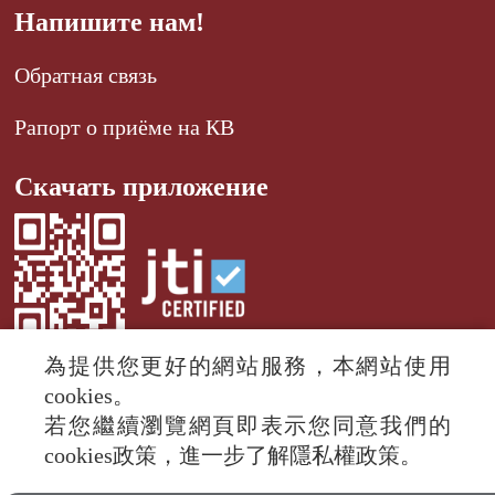
Напишите нам!
Обратная связь
Рапорт о приёме на КВ
Скачать приложение
為提供您更好的網站服務，本網站使用
cookies。
若您繼續瀏覽網頁即表示您同意我們的
© 2024 RTI (Radio Taiwan International).
cookies政策，進一步了解隱私權政策。
All rights reserved.