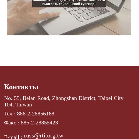
Контакты
No. 55, Beian Road, Zhongshan District, Taipei City
104, Taiwan
Тел : 886-2-28856168
Факс : 886-2-28855423
russ@rti.org.tw
E-mail :