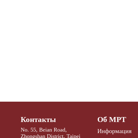
Контакты
Об МРТ
No. 55, Beian Road,
Информация
Zhongshan District, Taipei