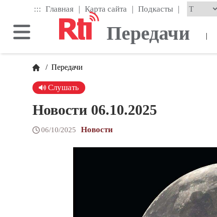
Skip
|
|
|
:::
Главная
Карта сайта
Подкасты
to
the
Передачи
main
|
content
block
/
Передачи
Слушать
Новости 06.10.2025
Новости
06/10/2025