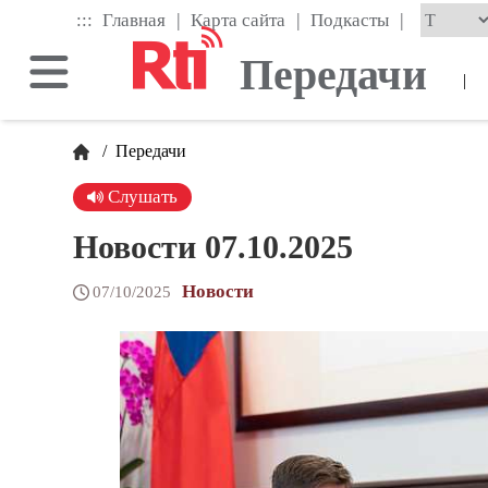
Skip
|
|
|
:::
Главная
Карта сайта
Подкасты
to
the
Передачи
main
|
content
block
/
Передачи
Слушать
Новости 07.10.2025
Новости
07/10/2025