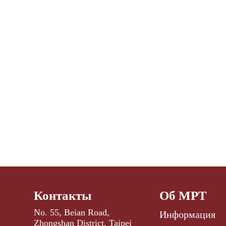
Контакты
Об МРТ
No. 55, Beian Road,
Информация
Zhongshan District, Taipei