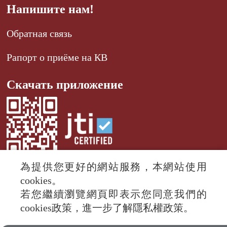
Напишите нам!
Обратная связь
Рапорт о приёме на КВ
Скачать приложение
為提供您更好的網站服務，本網站使用
cookies。
若您繼續瀏覽網頁即表示您同意我們的
© 2024 RTI (Radio Taiwan International).
cookies政策，進一步了解隱私權政策。
All rights reserved.