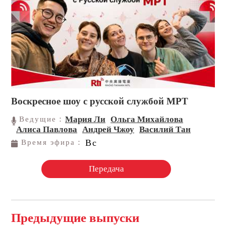
Воскресное шоу с русской службой МРТ
Мария Ли
Ольга Михайлова
Ведущие：
Алиса Павлова
Андрей Чжоу
Василий Тан
Вс
Время эфира：
Передача
Предыдущие выпуски