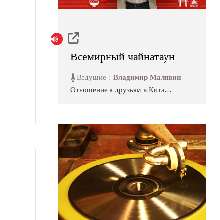
Всемирный чайнатаун
Ведущие：
Владимир Малявин
Отношение к друзьям в Китае и
дух китайской культуры,
дискуссия на тему «есть ли у
китайцев
совесть?», обсуждение работы
«Исповедь сталкера» и эссе
«Тибет вроссыпь», рассказ о
путешествии Германа
Кайзерлинга по Пекину времён
начала республиканского
периода, реакция критиков в
России на новый перевод
трактата «Дао Дэ Цзин», соч...