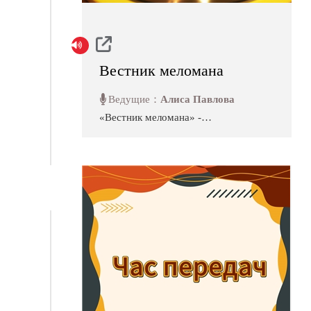
Вестник меломана
Ведущие：
Алиса Павлова
«Вестник меломана» -
музыкальный журнал Русской
службы Международного радио
Тайваня. В постоянных и
временных рубриках журнала
мы знакомим слушателей с
музыкальной жизнью острова в
самых разных её проявлениях.
Интервью с классическими
музыкантами и популярными
исполнителями, последние
музыкальные новинки и песни
минувши...