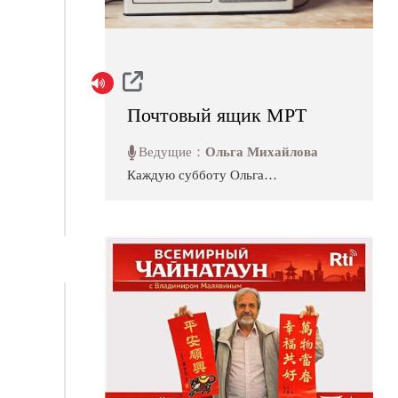
Почтовый ящик МРТ
Ведущие：
Ольга Михайлова
Каждую субботу Ольга
Михайлова отвечает на ваши
вопросы и письма в передаче
«Почтовый ящик». Мы всегда
радуемся письмам слушателей,
хотя порой нам и приходится
изрядно поломать головы над
ответами на ваши вопросы. Но,
отвечая на эти вопросы, мы и
сами узнаем много
интересного! Поэтому
«Почтовый ящик» - это не
только ваша, но и н...