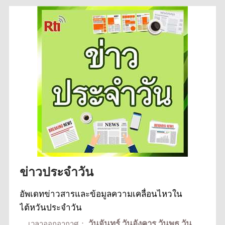
ข่าวประจำวัน
อัพเดทข่าวสารและข้อมูลความเคลื่อนไหวใน
ไต้หวันประจำวัน
วันจันทร์,วันอังคาร,วันพุธ,วัน
เวลาออกอากาศ：