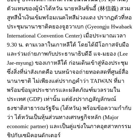
ตัวแทนของผู้นำไต้หวัน นายหลินซิ่นอี้ (林信義) สวม
สูทสีน้ำเงินเข้มพร้อมเนคไทสีม่วงแดง ปรากฏตัวที่หอ
ประชุมนานาชาติคยองจูฮวาเบก (Gyeongju Hwabaek
International Convention Center) เมื่อประมาณเวลา
9.30 น. ตามเวลาในเกาหลีใต้ โดยได้มีโอกาสจับมือ
และร่วมถ่ายภาพกับประธานาธิบดีอี แจ-มยอง (Lee
Jae-myung) ของเกาหลีใต้ ก่อนเดินเข้าสู่ห้องประชุม
ซึ่งสิ่งที่น่าสังเกตคือ บนหน้าจอถ่ายทอดสดที่ศูนย์สื่อ
นานาชาติ ไม่เพียงแต่ปรากฎคำว่า TAIWAN ที่มา
พร้อมข้อมูลประชากรและผลิตภัณฑ์มวลรวมใน
ประเทศ (GDP) เท่านั้น แต่ยังปรากฎสัญลักษณ์
ธงชาติสาธารณรัฐจีน (ไต้หวัน) พร้อมข้อความกำกับ
ว่า ไต้หวันเป็นหุ้นส่วนทางเศรษฐกิจหลัก (Major
economic partner) และเป็นคู่แข่งในภาคอุตสาหกรรม
ชิปกับเซมิคอนดักเตอร์