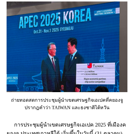
ถ่ายทอดสดการประชุมผู้นำเขตเศรษฐกิจเอเปคที่คยองจู
ปรากฎคำว่า TAIWAN และธงชาติไต้หวัน
การประชุมผู้นำเขตเศรษฐกิจเอเปค 2025 ที่เมืองค
ยองจู ประเทศเกาหลีใต้ เริ่มขึ้นในวันนี้ (31 ตุลาคม)