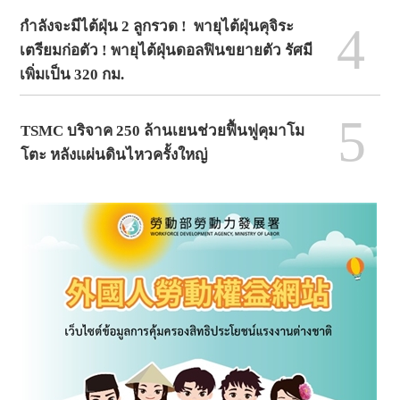
4
กำลังจะมีไต้ฝุ่น 2 ลูกรวด ! พายุไต้ฝุ่นคุจิระ
เตรียมก่อตัว ! พายุไต้ฝุ่นดอลฟินขยายตัว รัศมี
เพิ่มเป็น 320 กม.
5
TSMC บริจาค 250 ล้านเยนช่วยฟื้นฟูคุมาโม
โตะ หลังแผ่นดินไหวครั้งใหญ่