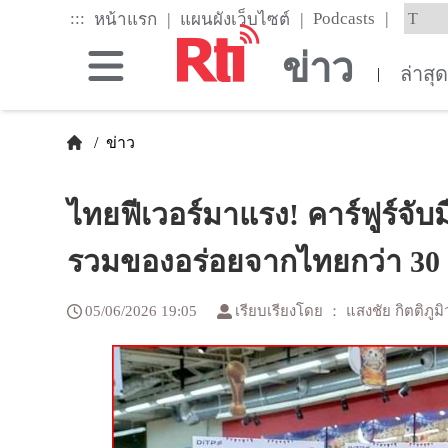
Skip
|
:::
|
|
Podcasts
หน้าแรก
แผนผังเว็บไซต์
to
the
ข่าว
main
ล่าสุ
|
content
block
/
ข่าว
ไทยฟีเวอร์มาแรง! คาร์ฟูร์จับ
รวมของอร่อยจากไทยกว่า 30
05/06/2026 19:05
เรียบเรียงโดย ： แสงชัย กิตติภูมิ