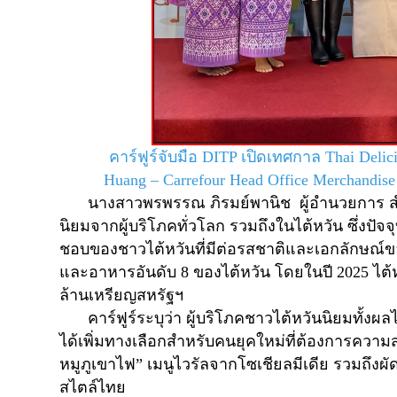
คาร์ฟูร์จับมือ
DITP
เปิดเทศกาล
Thai Delic
Huang
–
Carrefour Head Office Merchandise
นางสาวพรพรรณ ภิรมย์พานิช
ผู้อำนวยการ 
นิยมจากผู้บริโภคทั่วโลก รวมถึงในไต้หวัน ซึ่งปัจ
ชอบของชาวไต้หวันที่มีต่อรสชาติและเอกลักษณ์ข
และอาหารอันดับ
8
ของไต้หวัน โดยในปี
2025
ไต
ล้านเหรียญสหรัฐฯ
คาร์ฟูร์ระบุว่า ผู้บริโภคชาวไต้หวันนิยมทั
ได้เพิ่มทางเลือกสำหรับคนยุคใหม่ที่ต้องการควา
หมูภูเขาไฟ” เมนูไวรัลจากโซเชียลมีเดีย รวมถึ
สไตล์ไทย