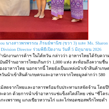
iou
นางสาวพรพรรณ ภิรมย์พานิช (ขวา 3) และ
Ms. Sharon
 Division Director
ร่วมพิธีเปิดงาน วันที่ 5 มิถุนายน 2026
สำนักงานการค้าฯ ในไต้หวัน กล่าวว่า อาหารไทยได้รับควา
จุบันมีร้านอาหารไทยเกินกว่า
1,000
แห่ง สะท้อนถึงความชื่น
องอาหารไทย นอกจากนี้ ไทยยังเป็นแหล่งนำเข้าสินค้าเกษ
้หวันนำเข้าสินค้าเกษตรและอาหารจากไทยมูลค่ากว่า
580
้งผลไม้สดจากไทยและอาหารพร้อมรับประทานรสจัดจ้าน โดยปีนี
มสะดวก ด้วยการนำเข้าอาหารแช่แข็งสไตล์ไทย เช่น “ซี่โคร
งผัดกะเพราหมู แกงเขียวหวานไก่ และไก่ทอดซอสพริกไทยดำ