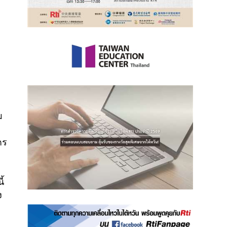
ม
ตร
้
ง