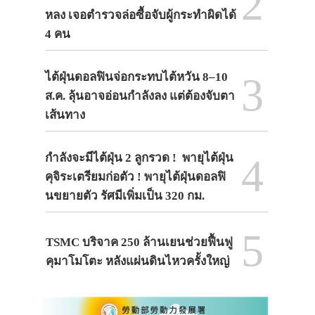
2
หลง เจอตำรวจล่อซื้อจับผู้กระทำผิดได้
4 คน
3
ไต้ฝุ่นดอลฟินจ่อกระทบไต้หวัน 8–10
ส.ค. ลุ้นอาจอ่อนกำลังลง แต่ต้องจับตา
เส้นทาง
4
กำลังจะมีไต้ฝุ่น 2 ลูกรวด ! พายุไต้ฝุ่น
คุจิระเตรียมก่อตัว ! พายุไต้ฝุ่นดอลฟิ
นขยายตัว รัศมีเพิ่มเป็น 320 กม.
5
TSMC บริจาค 250 ล้านเยนช่วยฟื้นฟู
คุมาโมโตะ หลังแผ่นดินไหวครั้งใหญ่