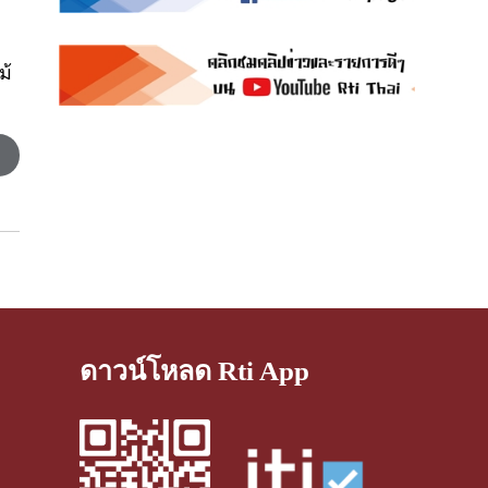
ย
ม้
ดาวน์โหลด Rti App