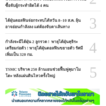
ซื้อจับผู้กระทำผิดได้ 4 คน
3
ไต้ฝุ่นดอลฟินจ่อกระทบไต้หวัน 8–10 ส.ค. ลุ้น
อาจอ่อนกำลังลง แต่ต้องจับตาเส้นทาง
4
กำลังจะมีไต้ฝุ่น 2 ลูกรวด ! พายุไต้ฝุ่นคุจิระ
เตรียมก่อตัว ! พายุไต้ฝุ่นดอลฟินขยายตัว รัศมี
เพิ่มเป็น 320 กม.
5
TSMC บริจาค 250 ล้านเยนช่วยฟื้นฟูคุมาโม
โตะ หลังแผ่นดินไหวครั้งใหญ่