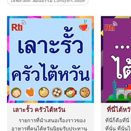
ไลฟ์สไตล์-วัฒนธรรม Lifestyle-Culture
ออกแบบกรมธรรม์และการชดเชยตามความเสีย
หายจริงทำได้ยาก ต...
เลาะรั้ว ครัวไต้หวัน
ที่นี่ไต้หว
รายการที่นำเสนอเรื่องราวของ
ที่นี่ก็คือที่นี
อาหารที่คนไต้หวันนิยมรับประทาน
ที่นั่น ที่นั่นไ