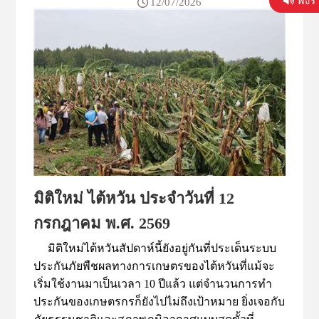
ฟังร
12/07/2026
สำคัญในการช่วยลดความเสี่ยงให้เกษตรกรของ
ไต้หวัน โดยเฉพาะ "ประกันภัยแบบอิงดัชนีสภาพ
อากาศ" (Weather Index Insurance) ซึ่งปัจจุบันคิดเป็น
มากกว่า 60% ของกรมธรรม์ประกันภัยการเกษตร
ทั้งหมด 44 ฉบับทั่วประเทศ ระบบนี้ใช้ข้อมูลจาก
สถานีตรวจวัดอากาศ เช่น ความเร็วลม ปริมาณน้ำ
ฝน และอุณหภูมิ เป็นเกณฑ์ในการจ่ายค่าสินไหม
ทำให้สามารถจ่ายเงินชดเชยได้อย่างรวดเร็วโดยไม่
ต้องส่งเจ้าหน้าที่ลงพื้นที่สำรวจความเสียหายของ
เกษตรกรแต่ละราย อย่างไรก็ตาม แม้ระบบดัง
กล่าวจะมีความโปร่งใสและมีมาตรฐาน แต่กลับยัง
มิติใหม่ ไต้หวัน ประจำวันที่ 12
เผชิญข้อจำกัดสำคัญจากลักษณะภูมิประเทศของ
กรกฎาคม พ.ศ. 2569
ไต้หวันที่มีความแตกต่างกันในแต่ละพื้นที่ หรือที่
เรียกว่า "ไมโคร...
มิติใหม่ไต้หวันสัปดาห์นี้ยังอยู่กันที่ประเด็นระบบ
ประกันภัยพืชผลทางการเกษตรของไต้หวันที่แม้จะ
เริ่มใช้งานมาเป็นเวลา 10 ปีแล้ว แต่จำนวนการทำ
ประกันของเกษตรกรก็ยังไปไม่ถึงเป้าหมาย ยิ่งเจอกับ