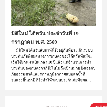
และแมว นอกจากนี้ Holy's Official ยังเดินหน้า
ขยายตลาดต่างประเทศอย่างต่อเนื่อง โดยเข้าร่วม
กิจกรรมจับคู่ธุรกิจกับกรมส่งเสริมการค้าระหว่าง
ประเทศ (DITP) เป็นครั้งที่สอง ด้วยการเดินทางมา
ออกบูธที่งาน 2026 Taipei Pets Show เพื่อสร้างโอกาส
ทางการค้าและเพิ่มการรับรู้แบรนด์ในตลาดไต้หวัน
มิติใหม่ ไต้หวัน ประจำวันที่ 19
ซึ่งเป็นหนึ่งในตลาดอาหารสัตว์เลี้ยงที่มีการเติบโต
กรกฎาคม พ.ศ. 2569
สูง
มิติใหม่ไต้หวันสัปดาห์นี้ยังอยู่กันที่ประเด็นระบบ
ประกันภัยพืชผลทางการเกษตรของไต้หวันที่แม้จะ
เริ่มใช้งานมาเป็นเวลา 10 ปีแล้ว แต่จำนวนการทำ
ประกันของเกษตรกรก็ยังไปไม่ถึงเป้าหมาย ยิ่งเจอกับ
ภัยธรรมชาติและสภาพภูมิอากาศแบบสุดขั้วที่
รุนแรงขึ้นทุกปี ก็ยิ่งทำให้ระบบประกันภัยพืชผล
ทางการเกษตรของไต้หวันเผชิญโจทย์ที่ยากขึ้น
(ตอนที่ 3) ภายใต้สถานการณ์การเปลี่ยนแปลง
สภาพภูมิอากาศที่ทำให้ภัยธรรมชาติเกิดบ่อยและ
รุนแรงขึ้น ประกันภัยการเกษตรกลายเป็นเครื่องมือ