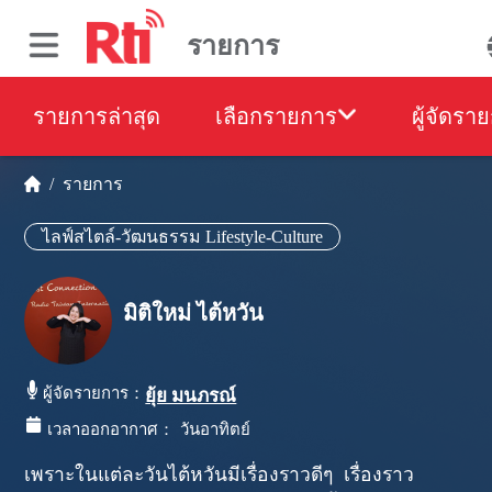
รายการ
รายการล่าสุด
เลือกรายการ
ผู้จัดรา
/
รายการ
ไลฟ์สไตล์-วัฒนธรรม Lifestyle-Culture
มิติใหม่ ไต้หวัน
ผู้จัดรายการ：
ยุ้ย มนภรณ์
เวลาออกอากาศ：
วันอาทิตย์
เพราะในแต่ละวันไต้หวันมีเรื่องราวดีๆ เรื่องราว