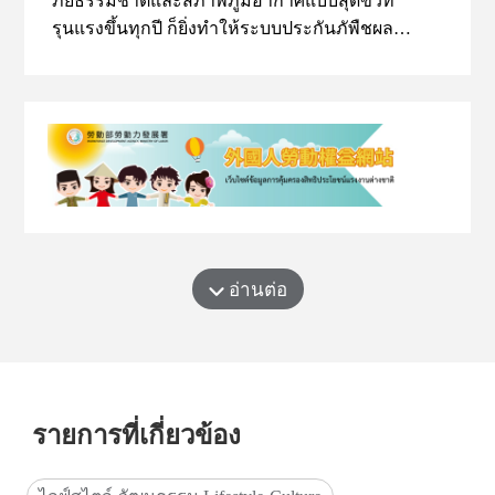
ภัยธรรมชาติและสภาพภูมิอากาศแบบสุดขั้วที่
รุนแรงขึ้นทุกปี ก็ยิ่งทำให้ระบบประกันภัพืชผล
ทางการเกษตรของไต้หวันเผชิญโจทย์ที่ยากขึ้น
(ตอนที่ 2) แม้ไต้หวันจะผลักดันระบบประกันภัย
การเกษตรมานานและมีการอุดหนุนค่าเบี้ยประกัน
จากภาครัฐ แต่การพัฒนากรมธรรม์และการเพิ่ม
อัตราการเข้าร่วมของเกษตรกรยังเผชิญอุปสรรค
หลายด้าน โดยการพัฒนากรมธรรม์จะให้ความ
สำคัญกับพืชที่มีพื้นที่เพาะปลูกมาก มูลค่าทาง
เศรษฐกิจสูง และมีข้อมูลสถิติย้อนหลังเพียงพอ เพื่อ
ใช้ประเมินความเสี่ยงและคำนวณเบี้ยประกันอย่าง
อ่านต่อ
แม่นยำ ทั้งนี้ ขั้นตอนการอนุมัติยังต้องผ่านทั้ง
กระทรวงเกษตรและคณะกรรมการกำกับดูแล
ทางการเงิน ทำให้ใช้เวลานานกว่าประกันภัยทั่วไป
กรมการเงินเพื่อการเกษตรไต้หวัน ระบุว่า ปัญหา
สำคัญที่สุดคือการขาดข้อมูล ทั้งข้อมูลผลกระทบ
รายการที่เกี่ยวข้อง
ของภัยพิบัติต่อพืชแต่ละชนิด และข้อมูลผลผลิตหรือ
รายได้ของเกษตรกรรายบุคคล ส่งผลให้การ