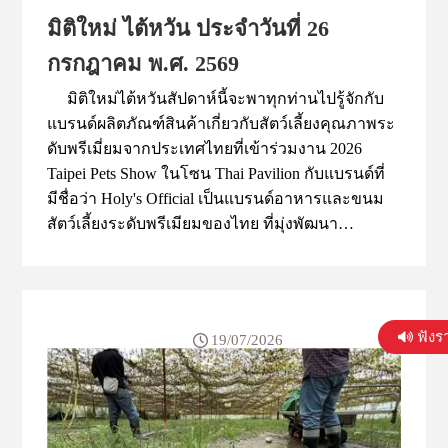
มิติใหม่ ไต้หวัน ประจำวันที่ 26
กรกฎาคม พ.ศ. 2569
มิติใหม่ไต้หวันสัปดาห์นี้จะพาทุกท่านไปรู้จักกับ
แบรนด์ผลิตภัณฑ์สินค้าเกี่ยวกับสัตว์เลี้ยงคุณภาพระ
ดับพรีเมี่ยมจากประเทศไทยที่เข้าร่วมงาน 2026
Taipei Pets Show ในโซน Thai Pavilion กับแบรนด์ที่
มีชื่อว่า Holy's Official เป็นแบรนด์อาหารและขนม
สัตว์เลี้ยงระดับพรีเมียมของไทย ที่มุ่งพัฒนา
ผลิตภัณฑ์เพื่อสุขภาพจากวัตถุดิบธรรมชาติ โดยใช้
เนื้อสัตว์จริง โปรตีนสูง และหลายสูตรเป็นแบบ
Grain-Free พร้อมมีนักโภชนาการสัตว์ร่วมพัฒนา
สูตร เพื่อให้สัตว์เลี้ยงได้รับสารอาหารที่เหมาะสม
ฟังร
19/07/2026
และปลอดภัย โดยผลิตภัณฑ์ของแบรนด์ครอบคลุม
ทั้งผักและผลไม้ฟรีซดราย ผงโรยอาหาร และ
ขนมอบสุญญากาศ ที่ตอบโจทย์ผู้เลี้ยงสัตว์ที่ใส่ใจ
สุขภาพและต้องการอาหารคุณภาพสูงสำหรับสุนัข