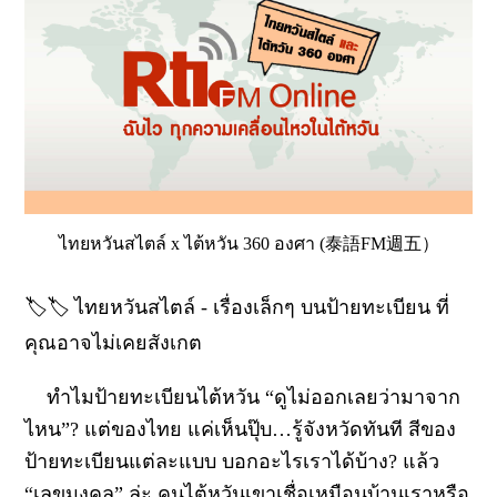
ไทยหวันสไตล์ x ไต้หวัน 360 องศา (泰語FM週五）
🏷️🏷️ ไทยหวันสไตล์ - เรื่องเล็กๆ บนป้ายทะเบียน ที่
คุณอาจไม่เคยสังเกต
ทำไมป้ายทะเบียนไต้หวัน “ดูไม่ออกเลยว่ามาจาก
ไหน”? แต่ของไทย แค่เห็นปุ๊บ…รู้จังหวัดทันที สีของ
ป้ายทะเบียนแต่ละแบบ บอกอะไรเราได้บ้าง? แล้ว
“เลขมงคล” ล่ะ คนไต้หวันเขาเชื่อเหมือนบ้านเราหรือ