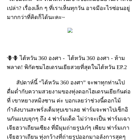
เปล่า? เรื่องเล็ก ๆ ที่เราเห็นทุกวัน อาจมีอะไรซ่อนอยู่
มากกว่าที่คิดก็ได้นะคะ~
🪻🪻 ไต้หวัน 360 องศา - ไต้หวัน 360 องศา - ห้าม
พลาด! พิกัดชมไฮเดรนเยียสวยที่สุดในไต้หวัน EP.2
สัปดาห์นี้ “ไต้หวัน 360 องศา” จะพาทุกท่านไป
ดื่มด่ำกับความสวยงามของทุ่งดอกไฮเดรนเยียกันต่อ
ที่ เขาหยางหมิงซาน ค่ะ บอกเลยว่าช่วงนี้ดอกไม้
กำลังบานสะพรั่งเต็มหุบเขาเลย ฟาร์มจะพาไปเช็กอิ
นกันแบบจุกๆ ถึง 4 ฟาร์มเด็ด ไม่ว่าจะเป็น ฟาร์มเฉา
เจียฮวาเถียนเซียง ที่มีมุมถ่ายรูปเก๋ๆ เพียบ ฟาร์มเกา
เจียฮวาเถียน ทุ่งกว้างที่ถ่ายรูปออกมาอลังการสุดๆ