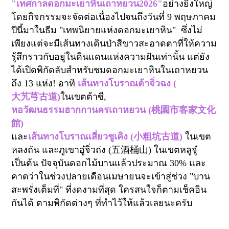
"เทศกาลดอกมะเยาหินเถาหยวน
2026"
อย่างยิ่งใหญ่
โดยกิจกรรมจะจัดต่อเนื่องไปจนถึงวันที่
9
พฤษภาคม
ปีนี้มาในธีม "เทพนิยายแห่งดอกมะเยาหิน"
ซึ่งไม่
เพียงแต่จะมีเส้นทางเดินป่าสีขาวสะอาดตาที่ให้ความ
รู้สึกราวกับอยู่ในดินแดนแห่งความฝันเท่านั้น แต่ยัง
ได้เปิดพิกัดลับสำหรับชมดอกมะเยาหินในเถาหยวน
ถึง
13
แห่ง! อาทิ
เส้นทางโบราณต้าจิ่วฉง (
大艽芎古道
)
ในเขตต้าซี
,
หอวัฒนธรรมฮากกานครเถาหยวน
(
桃園市客家文化
館
)
และ
เส้นทางโบราณเสี่ยวชูเคิง (
小粗坑古道
)
ในเขต
หลงถัน และภูเขาอู๋จิ่วถ่ง (
五酒桶山
)
ในเขตหลูจู๋
เป็นต้น ปัจจุบันดอกไม้บานแล้วประมาณ
30%
และ
คาดว่าในช่วงปลายเดือนเมษายนจะเข้าสู่ช่วง "บาน
สะพรั่งเต็มที่" ที่งดงามที่สุด ใครสนใจก็ตามเช็คอิน
กันได้ ตามพิกัดต่างๆ ที่ทำไว้ให้แล้วเลยนะครับ