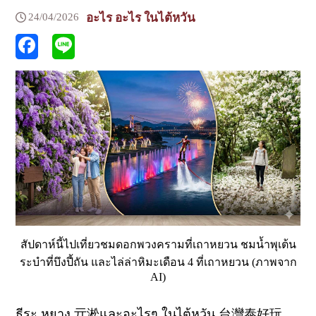
24/04/2026
อะไร อะไร ในไต้หวัน
สัปดาห์นี้ไปเที่ยวชมดอกพวงครามที่เถาหยวน ชมน้ำพุเต้น
ระบำที่บึงปี้ถัน และไล่ล่าหิมะเดือน 4 ที่เถาหยวน (ภาพจาก
AI)
ธีระ หยาง
亓淞
และอะไรๆ ในไต้หวัน
台灣泰好玩