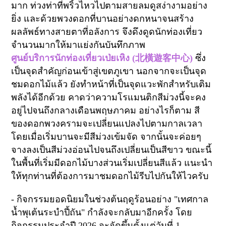
มาก ท่วงท่าที่พริ้วไหวไปตามสายลมดูสง่างามอย่าง
ยิ่ง และด้วยพวงดอกที่บานอย่างดกหนาจนสร้าง
ผลลัพธ์ทางสายตาที่อลังการ จึงดึงดูดนักท่องเที่ยว
จำนวนมากให้มาแย่งกันบันทึกภาพ
ศูนย์บริการนักท่องเที่ยวเป่ยเหิง (
北橫遊客中心
)
ซึ่ง
เป็นจุดสำคัญก่อนเข้าสู่เขตภูเขา นอกจากจะเป็นจุด
ชมดอกไม้แล้ว ยังทำหน้าที่เป็นจุดแวะพักสำหรับเติม
พลังได้อีกด้วย คาดว่าความโรแมนติกสีม่วงนี้จะคง
อยู่ไปจนถึงกลางเดือนพฤษภาคม อย่างไรก็ตาม สี
ของดอกพวงครามจะเปลี่ยนแปลงไปตามกาลเวลา
โดยเมื่อเริ่มบานจะมีสีม่วงเข้มจัด จากนั้นจะค่อยๆ
จางลงเป็นสีม่วงอ่อนไปจนถึงเปลี่ยนเป็นสีขาว ขณะนี้
ในพื้นที่เริ่มมีดอกไม้บางส่วนเริ่มเปลี่ยนสีแล้ว แนะนำ
ให้ทุกท่านที่ต้องการมาชมดอกไม้รีบไปกันให้ไวครับ
-
กิจกรรมยอดนิยมในช่วงต้นฤดูร้อนอย่าง "เทศกาล
น้ำพุเต้นระบำปี้ถัน" กำลังจะกลับมาอีกครั้ง โดย
กิจกรรมประจำปี
2026
จะจัดขึ้นตั้งแต่วันที่
1