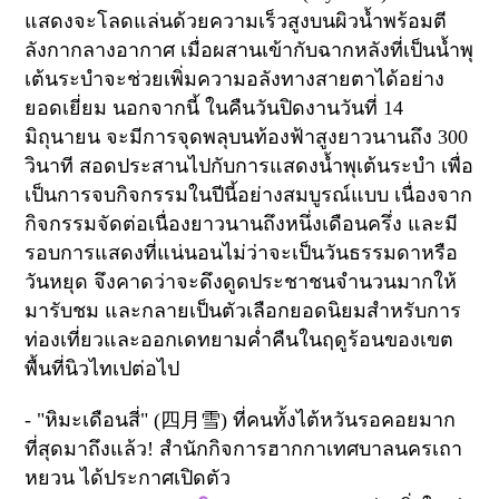
แสดงจะโลดแล่นด้วยความเร็วสูงบนผิวน้ำพร้อมตี
ลังกากลางอากาศ เมื่อผสานเข้ากับฉากหลังที่เป็นน้ำพุ
เต้นระบำจะช่วยเพิ่มความอลังทางสายตาได้อย่าง
ยอดเยี่ยม นอกจากนี้ ในคืนวันปิดงานวันที่
14
มิถุนายน จะมีการจุดพลุบนท้องฟ้าสูงยาวนานถึง
300
วินาที สอดประสานไปกับการแสดงน้ำพุเต้นระบำ เพื่อ
เป็นการจบกิจกรรมในปีนี้อย่างสมบูรณ์แบบ เนื่องจาก
กิจกรรมจัดต่อเนื่องยาวนานถึงหนึ่งเดือนครึ่ง และมี
รอบการแสดงที่แน่นอนไม่ว่าจะเป็นวันธรรมดาหรือ
วันหยุด จึงคาดว่าจะดึงดูดประชาชนจำนวนมากให้
มารับชม และกลายเป็นตัวเลือกยอดนิยมสำหรับการ
ท่องเที่ยวและออกเดทยามค่ำคืนในฤดูร้อนของเขต
พื้นที่นิวไทเปต่อไป
-
"
หิมะเดือนสี่" (
四月雪
)
ที่คนทั้งไต้หวันรอคอยมาก
ที่สุดมาถึงแล้ว! สำนักกิจการฮากกาเทศบาลนครเถา
หยวน ได้ประกาศเปิดตัว