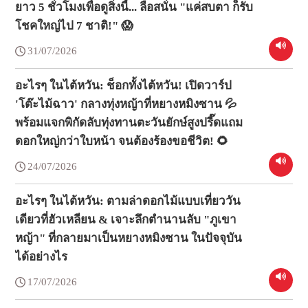
ยาว 5 ชั่วโมงเพื่อดูสิ่งนี้... ลือสนั่น "แค่สบตา ก็รับ
โชคใหญ่ไป 7 ชาติ!" 😱
31/07/2026
อะไรๆ ในไต้หวัน: ช็อกทั้งไต้หวัน! เปิดวาร์ป
'โต๊ะไม้ฉาว' กลางทุ่งหญ้าที่หยางหมิงซาน 💦
พร้อมแจกพิกัดลับทุ่งทานตะวันยักษ์สูงปรี๊ดแถม
ดอกใหญ่กว่าใบหน้า จนต้องร้องขอชีวิต! 🌻
24/07/2026
อะไรๆ ในไต้หวัน: ตามล่าดอกไม้แบบเที่ยววัน
เดียวที่ฮัวเหลียน & เจาะลึกตำนานลับ "ภูเขา
หญ้า" ที่กลายมาเป็นหยางหมิงซาน ในปัจจุบัน
ได้อย่างไร
17/07/2026