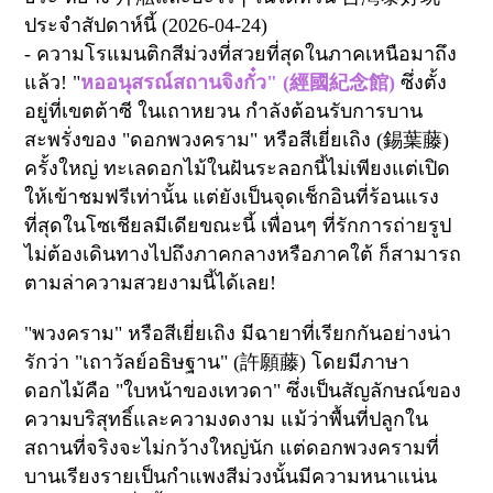
ประจำสัปดาห์นี้ (2026-04-24)
-
ความโรแมนติกสีม่วงที่สวยที่สุดในภาคเหนือมาถึง
แล้ว! "
หออนุสรณ์สถานจิงกั๋ว" (
經國紀念館
)
ซึ่งตั้ง
อยู่ที่เขตต้าซี ในเถาหยวน กำลังต้อนรับการบาน
สะพรั่งของ "ดอกพวงคราม" หรือสีเยี่ยเถิง (
錫葉藤
)
ครั้งใหญ่ ทะเลดอกไม้ในฝันระลอกนี้ไม่เพียงแต่เปิด
ให้เข้าชมฟรีเท่านั้น แต่ยังเป็นจุดเช็กอินที่ร้อนแรง
ที่สุดในโซเชียลมีเดียขณะนี้ เพื่อนๆ ที่รักการถ่ายรูป
ไม่ต้องเดินทางไปถึงภาคกลางหรือภาคใต้ ก็สามารถ
ตามล่าความสวยงามนี้ได้เลย!
"
พวงคราม" หรือสีเยี่ยเถิง มีฉายาที่เรียกกันอย่างน่า
รักว่า "เถาวัลย์อธิษฐาน" (
許願藤
)
โดยมีภาษา
ดอกไม้คือ "ใบหน้าของเทวดา" ซึ่งเป็นสัญลักษณ์ของ
ความบริสุทธิ์และความงดงาม แม้ว่าพื้นที่ปลูกใน
สถานที่จริงจะไม่กว้างใหญ่นัก แต่ดอกพวงครามที่
บานเรียงรายเป็นกำแพงสีม่วงนั้นมีความหนาแน่น