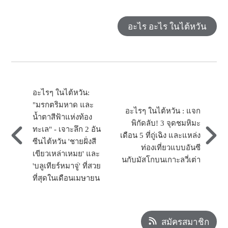
อะไร อะไร ในไต้หวัน
อะไรๆ ในไต้หวัน:
"มรกตริมหาด และ
อะไรๆ ในไต้หวัน : แจก
น้ำตาสีฟ้าแห่งท้อง
พิกัดลับ! 3 จุดชมหิมะ
ทะเล" - เจาะลึก 2 อัน
เดือน 5 ที่ถู่เฉิง และแหล่ง
ซีนไต้หวัน 'ชายฝั่งสี
ท่องเที่ยวแบบอันซี
เขียวเหล่าเหมย' และ
นกับมัสโกบนเกาะลวี่เต่า
'บลูเทียร์หมาจู่' ที่สวย
ที่สุดในเดือนเมษายน
สมัครสมาชิก