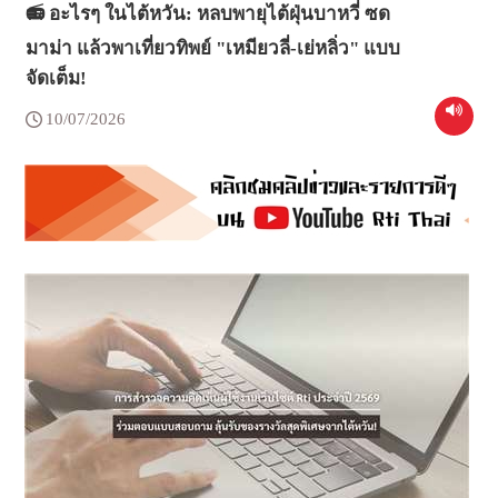
📻 อะไรๆ ในไต้หวัน: หลบพายุไต้ฝุ่นบาหวี่ ซด
มาม่า แล้วพาเที่ยวทิพย์ "เหมียวลี่-เย่หลิ่ว" แบบ
จัดเต็ม!
10/07/2026