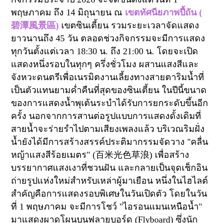
พฤษภาคม ถึง
14
มิถุนายน ณ
เขตทัศนียภาพปี้ถัน (
碧潭風景區
)
เขตซินเตี้ยน รวมระยะเวลาจัดแสดง
ยาวนานถึง
45
วัน ตลอดช่วงกิจกรรมจะมีการแสดง
ทุกวันตั้งแต่เวลา
18:30
น. ถึง
21:00
น. โดยจะเปิด
แสดงหนึ่งรอบในทุกๆ ครึ่งชั่วโมง ผสานแสงสีและ
จังหวะดนตรีเพื่อเนรมิตงานเลี้ยงทางสายตาริมน้ำที่
เป็นตัวแทนยามค่ำคืนที่สุดของซินเตี้ยน ในปีนี้ขนาด
ของการแสดงน้ำพุเต้นระบำได้รับการยกระดับขึ้นอีก
ครั้ง นอกจากการสานต่อรูปแบบการแสดงดั้งเดิมที่
สายน้ำจะร่ายรำไปตามเสียงเพลงแล้ว บริเวณริมฝั่ง
น้ำยังได้มีการสร้างสรรค์ประติมากรรมจัดวาง "คลื่น
หญ้าแสงสีร้อยเมตร" (
百米光色草浪
)
เพื่อสร้าง
บรรยากาศแสงเงาที่ชวนฝัน และกลายเป็นจุดเช็กอิน
ถ่ายรูปแห่งใหม่สำหรับเหล่าผู้มาเยือน หนึ่งในไฮไลต์
สำคัญคือการแสดงรอบพิเศษในวันเปิดตัว โดยในวัน
ที่
1
พฤษภาคม จะมีการโชว์ "ไอรอนแมนเหนือน้ำ"
มาแสดงผาดโผนบนฟลายบอร์ด (
Flyboard)
ซึ่งนัก