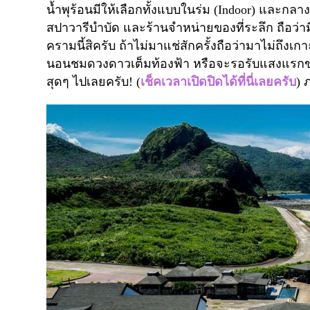
น้ำพุร้อนมีให้เลือกทั้งแบบในร่ม (
Indoor)
และกลางแ
สปาวารีบำบัด และร้านจำหน่ายของที่ระลึก ถือว่า
ครามนี้สิครับ ถ้าไม่มาแช่สักครั้งถือว่ามาไม่ถึงเก
นอนชมดวงดาวเต็มท้องฟ้า หรือจะรอรับแสงแรกของ
สุดๆ ไปเลยครับ! (
เช็คเวลาเปิดปิดได้ที่นี่เลยครับ
) 