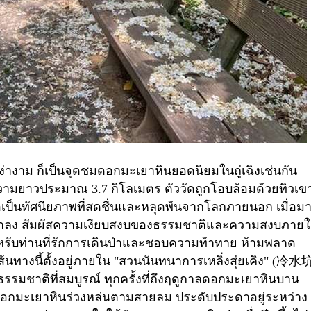
ง่างาม ก็เป็นจุดชมดอกมะเยาหินยอดนิยมในถู่เฉิงเช่นกัน
ความยาวประมาณ
3.7
กิโลเมตร ตัววัดถูกโอบล้อมด้วยทิวเข
อเป็นทัศนียภาพที่สดชื่นและหลุดพ้นจากโลกภายนอก เมื่อม
ห้ช้าลง สัมผัสความเงียบสงบของธรรมชาติและความสงบภาย
รับท่านที่รักการเดินป่าและชอบความท้าทาย ห้ามพลาด
เส้นทางนี้ตั้งอยู่ภายใน "สวนนันทนาการเหลิ่งสุ่ยเคิง" (
冷水
รรมชาติที่สมบูรณ์ ทุกครั้งที่ถึงฤดูกาลดอกมะเยาหินบาน
นดอกมะเยาหินร่วงหล่นตามสายลม ประดับประดาอยู่ระหว่าง