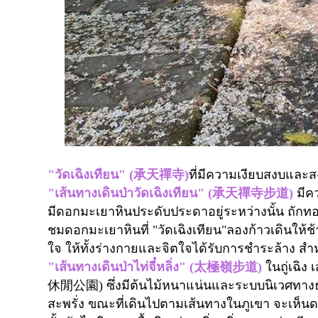
"
วัดเฉิงเทียน" (
承天禪寺
)
ที่มีความเงียบสงบและส
"เส้นทางเดินป่าวัดเฉิงเทียน" (
承天禪寺步道
)
มี
มีดอกมะเยาหินประดับประดาอยู่ระหว่างนั้น ถักท
ชมดอกมะเยาหินที่ "วัดเฉิงเทียน"ลองก้าวเดินใ
ใจ ให้ทั้งร่างกายและจิตใจได้รับการชำระล้าง
สำห
"
เส้นทางเดินป่าไท่จี๋หลิ่ง" (
太極嶺步道
)
ในถู่เฉิง 
休閒公園
)
ซึ่งมีต้นไม้หนาแน่นและระบบนิเวศทางธ
สะพรั่ง ขณะที่เดินไปตามเส้นทางในภูเขา จะเห็