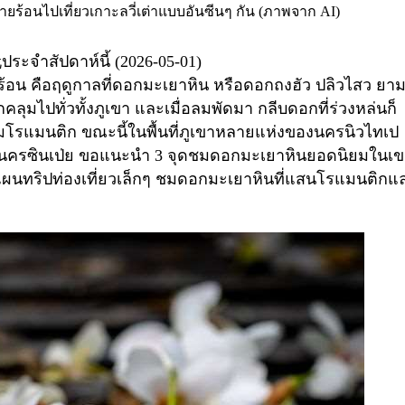
คลายร้อนไปเที่ยวเกาะลวี่เต่าแบบอันซีนๆ กัน (ภาพจาก AI)
玩
ประจำสัปดาห์นี้ (2026-05-01)
้อน คือฤดูกาลที่ดอกมะเยาหิน หรือดอกถงฮัว ปลิวไสว ยามท
คลุมไปทั่วทั้งภูเขา และเมื่อลมพัดมา กลีบดอกที่ร่วงหล่นก็
วามโรแมนติก ขณะนี้ในพื้นที่ภูเขาหลายแห่งของนครนิวไทเป
งนครซินเป่ย ขอแนะนำ
3
จุดชมดอกมะเยาหินยอดนิยมในเ
ะวางแผนทริปท่องเที่ยวเล็กๆ ชมดอกมะเยาหินที่แสนโรแมนติกแ
)