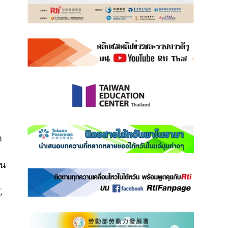
า
า
ใน
坑