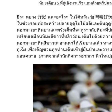
หิมะเดือน 5 ที่ถู่เฉิงมาแร้ว แถมด้วยทริป
ธีระ หยาง
亓淞
และอะไรๆ ในไต้หวัน
台灣泰好
ในช่วงรอยต่อระหว่างปลายฤดูใบไม้ผลิและต้นฤดูร
ดอกมะเยาหินบานสะพรั่งเต็มที่จะดูราวกับหิมะที่ปก
เปรียบเสมือนหิมะสีขาวที่ปลิวว่อน เต็มไปด้วยค
ดอกมะเยาหินสีขาวสะอาดตาได้เริ่มบานแล้ว ทา
ถู่เฉิง เพื่อเชิญชวนทุกท่านเดินเข้าสู่ผืนป่าแล
ผ่อนคลาย (ภาพจากสำนักกิจการฮากกา นิวไทเป