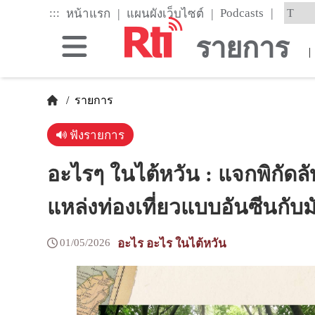
Skip
|
:::
|
|
Podcasts
หน้าแรก
แผนผังเว็บไซต์
to
the
รายการ
main
|
content
block
/
รายการ
ฟังรายการ
อะไรๆ ในไต้หวัน : แจกพิกัดลับ!
แหล่งท่องเที่ยวแบบอันซีนกับม
01/05/2026
อะไร อะไร ในไต้หวัน