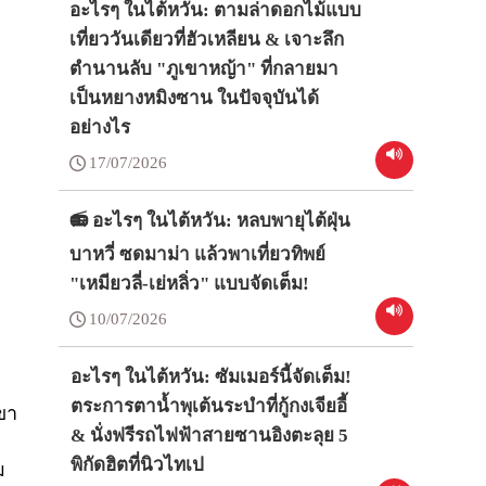
อะไรๆ ในไต้หวัน: ตามล่าดอกไม้แบบ
เที่ยววันเดียวที่ฮัวเหลียน & เจาะลึก
ตำนานลับ "ภูเขาหญ้า" ที่กลายมา
เป็นหยางหมิงซาน ในปัจจุบันได้
อย่างไร
17/07/2026
📻 อะไรๆ ในไต้หวัน: หลบพายุไต้ฝุ่น
บาหวี่ ซดมาม่า แล้วพาเที่ยวทิพย์
"เหมียวลี่-เย่หลิ่ว" แบบจัดเต็ม!
10/07/2026
อะไรๆ ในไต้หวัน: ซัมเมอร์นี้จัดเต็ม!
ตระการตาน้ำพุเต้นระบำที่กู้กงเจียอี้
เขา
& นั่งฟรีรถไฟฟ้าสายซานอิงตะลุย 5
พิกัดฮิตที่นิวไทเป
ม