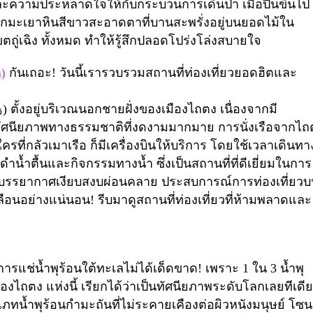
ีและความประหลาดใจให้กับกระบวนการเดินป่า เมื่อปีนขึ้นไป
กมะเยาหินสีขาวสะอาดตาที่บานสะพรั่งอยู่บนยอดไม้ใน
ตถู่เฉิง ทั้งหมด ทำให้รู้สึกปลอดโปร่งโล่งสบายใจ
島
)
กันเถอะ! วันนี้เรารวบรวมสถานที่ท่องเที่ยวยอดฮิตและ
島
)
ตั้งอยู่บริเวณนอกชายฝั่งของเมืองไถตง เนื่องจากมี
ิดทัศนียภาพทางธรรมชาติที่งดงามมากมาย การนั่งเรือจากไถ
บใครที่กลัวเมาเรือ ก็มีเครื่องบินให้บริการ โดยใช้เวลาเดินทา
มดำน้ำตื้นและกิจกรรมทางน้ำ ซึ่งเป็นสถานที่ที่ดีเยี่ยมในการ
 บรรยากาศเงียบสงบผ่อนคลาย ประสบการณ์การท่องเที่ยว
เลือนอย่างแน่นอน! รีบมาดูสถานที่ท่องเที่ยวที่ห้ามพลาดและ
การแช่น้ำพุร้อนใต้ทะเลไม่ได้เด็ดขาด! เพราะ
1
ใน
3
น้ำพุ
เมืองไถตง
แห่งนี้ เรียกได้ว่าเป็นทัศนียภาพระดับโลกเลยทีเดี
เภทน้ำพุร้อนกำมะถันที่ไม่ระคายเคืองต่อผิวหนังมนุษย์
โซน