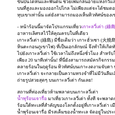
ขั้นบันไดหินและพื้นดิน ช่วยเพิ่มกลิ่นอายแห่งกว
บนที่สูงและมองออกไปไกล ไม่เพียงแต่จะได้ชมดอ
หุบเขาเท่านั้น แต่ยังสามารถมองเห็นทิวทัศน์ของเข
-
หน้าร้อนนี้มาจัดโปรแกรมเที่ยว
เกาะลวี่เต่า (
綠
อาหารเลิศรสไว้ให้คุณครบในที่เดียว
เกาะลวี่เต่า (
綠島
)
มีชื่อเดิมว่า เกาะฮั่วเซา (
火燒
หินตะกอนภูเขาไฟ) ที่เป็นเอกลักษณ์ จึงทำให้เก
ไปยังเกาะลวี่เต่า ใช้เวลาไม่ถึงหนึ่งชั่วโมง สำหรั
เพียง
20
นาทีเท่านั้น! ที่นี่ยังสามารถสมัครกิจกรร
คลายร้อนในฤดูร้อน ทิวทัศน์บนเกาะงดงามจับตา
เกาะลวี่เต่า จะกลายเป็นความทรงจำที่ไม่มีวันลืม
ถ่ายรูปสวยสุดๆ บนเกาะลวี่เต่า กันเลย!
สถานที่ท่องเที่ยวห้ามพลาดบนเกาะลวี่เต่า
น้ำพุร้อนเจารื่อ
มาเที่ยวเกาะลวี่เต่า
ทั้งที จะพลาด
ร้อนใต้ทะเลที่สำคัญของโลกตั้งอยู่ที่เกาะลวี่เต่า 
น้ำพุร้อนเจารื่อ
มีรสเค็มของน้ำทะเล จัดอยู่ในประ