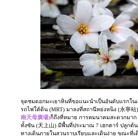
จุดชมดอกมะเยาหินที่ขอแนะนำเป็นอันดับแรกในเข
รถไฟใต้ดิน (
MRT)
มาลงที่สถานีหย่งหนิง (
永寧站
南天母廣場
)
ก็ถึงที่หมาย การคมนาคมสะดวกมา
ทั้งซัน (
天上山
)
มีพื้นที่ประมาณ
7
เฮกตาร์ ปลูกต้น
ทางเดินภายในสวนราบเรียบและเดินง่าย ขณะที่