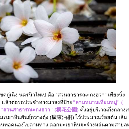
ตถู่เฉิง นครนิวไทเป คือ
"
สวนสาธารณะถงฮวา"
เพียงนั่ง
)
แล้วต่อรถประจำทางมาลงที่ป้าย
"ลานหนานเทียนหมู่" (
ก
"
สวนสาธารณะถงฮวา" (
桐花公園
)
ตั้งอยู่บริเวณกึ่งกลาง
มะเยาหินพันธุ์กวางตุ้ง (
廣東油桐
)
ไว้ประมาณร้อยต้น เส้น
เดินทอดน่องไปตามทาง ดอกมะเยาหินจะร่วงหล่นตามสายล