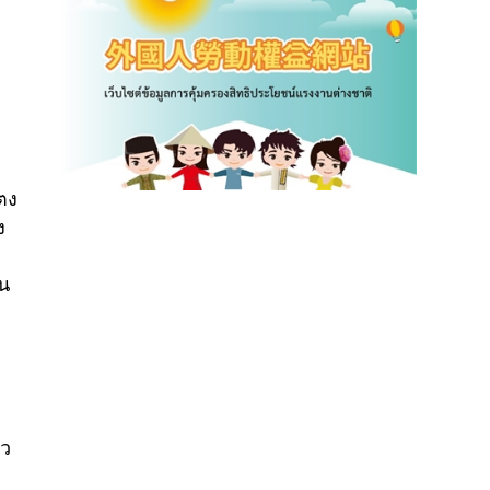
ตง
ง
บน
ยว