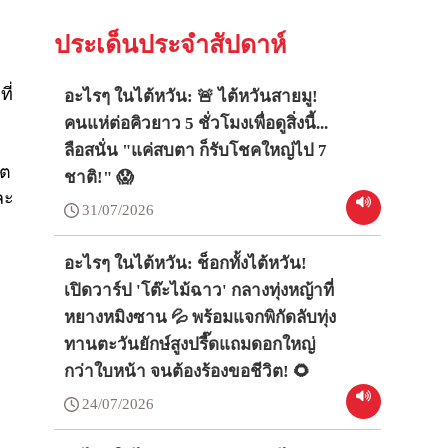
ประเด็นประจำสัปดาห์
ี่
อะไรๆ ในไต้หวัน: 🚨 ไต้หวันสายมู!
คนแห่ต่อคิวยาว 5 ชั่วโมงเพื่อดูสิ่งนี้...
ลือสนั่น "แค่สบตา ก็รับโชคใหญ่ไป 7
ขต
ชาติ!" 😱
ละ
31/07/2026
อะไรๆ ในไต้หวัน: ช็อกทั้งไต้หวัน!
เปิดวาร์ป 'โต๊ะไม้ฉาว' กลางทุ่งหญ้าที่
หยางหมิงซาน 💦 พร้อมแจกพิกัดลับทุ่ง
ทานตะวันยักษ์สูงปรี๊ดแถมดอกใหญ่
กว่าใบหน้า จนต้องร้องขอชีวิต! 🌻
24/07/2026