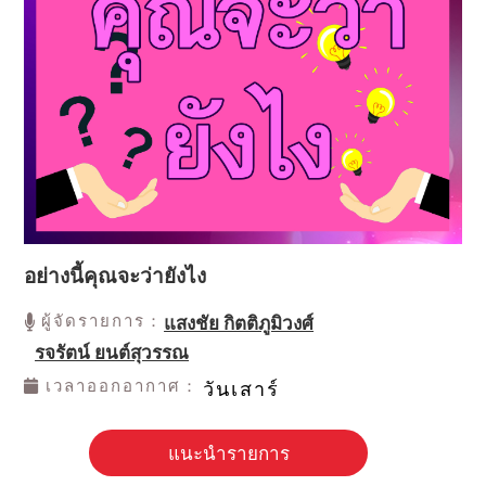
อย่างนี้คุณจะว่ายังไง
ผู้จัดรายการ：
แสงชัย กิตติภูมิวงศ์
รจรัตน์ ยนต์สุวรรณ
เวลาออกอากาศ：
วันเสาร์
แนะนำรายการ