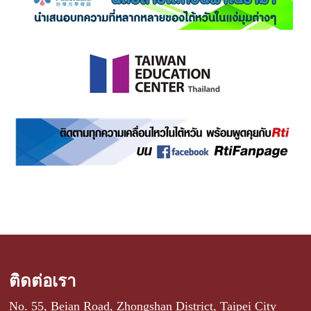
ติดต่อเรา
No. 55, Beian Road, Zhongshan District, Taipei City