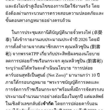
และยังไม่เข้าสู่เงื่อนไขของการเปิดใช้งานจริง โดย
ยังต้องผ่านกระบวนการตรวจสอบความปลอดภัยและ
ขั้นตอนทางกฎหมายอย่างครบถ้วน
ในการประชุมสภานิติบัญญัตินายจั๋วหรงไท่ (卓榮
泰) ได้เข้ารายงานงบประมาณประจำปี 2026 โดยมี
การตั้งคำถามจากสมาชิกสภาฯ คุณหลิวซูปิน (劉書
彬
) จากพรรค
TPP
เกี่ยวกับประสิทธิผลของนโยบาย
ลดการปล่อยก๊าซเรือนกระจก
คุณหลิวซูปิน (劉書彬)
ระบุว่าแม้ไต้หวันจะดำเนินนโยบาย “การปล่อย
คาร์บอนสุทธิเป็นศูนย์ (Net Zero)” มานานกว่า 10 ปี
ภายใต้กรอบกฎหมาย “พระราชบัญญัติการลดและ
การจัดการก๊าซเรือนกระจก”
พร้อมทั้งมีการจัดสรรงบ
ประมาณจำนวนมากอย่างต่อเนื่องในทุกปี
แต่ผลลัพธ์
ในเชิงตัวเลขกลับยัง
จำกัด
โดยการปล่อยคาร์บอน