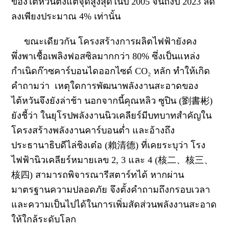
ของไต้หวันตั้งแต่จุดสูงสุดในปี 2005 จนถึงปี 2023 ลด
ลงเพียงประมาณ 4% เท่านั้น
ขณะเดียวกัน โครงสร้างการผลิตไฟฟ้ายังคง
พึ่งพาเชื้อเพลิงฟอสซิลมากกว่า 80% ซึ่งเป็นแหล่ง
กำเนิดก๊าซคาร์บอนไดออกไซด์ CO₂ หลัก ทำให้เกิด
คำถามว่า เหตุใดการพัฒนาพลังงานสะอาดของ
ไต้หวันจึงยังล่าช้า
นอกจากนี้คุณหลิว ซูปิน (劉書彬)
ยังชี้ว่า ในยุโรปพลังงานนิวเคลียร์มีบทบาทสำคัญใน
โครงสร้างพลังงานคาร์บอนต่ำ และอ้างถึง
ประธานาธิบดีไล่ชิงเต๋อ (賴清德) ที่เคยระบุว่า โรง
ไฟฟ้านิวเคลียร์หมายเลข 2, 3 และ 4 (核二、核三、
核四) สามารถพิจารณารีสตาร์ทได้ หากผ่าน
มาตรฐานความปลอดภัย
จึงตั้งคำถามถึงกรอบเวลา
และความเป็นไปได้ในการเพิ่มสัดส่วนพลังงานสะอาด
ให้ใกล้ระดับโลก