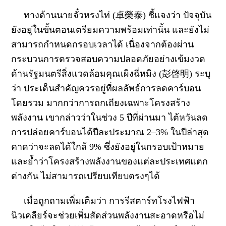
ทางด้านนายจั๋วหรงไท่ (卓榮泰) ชี้แจงว่า ปัจจุบัน
ยังอยู่ในขั้นตอนเตรียมความพร้อมเท่านั้น และยังไม่
สามารถกำหนดกรอบเวลาได้ เนื่องจากต้องผ่าน
กระบวนการตรวจสอบความปลอดภัยอย่างเข้มงวด
ด้านรัฐมนตรีสิ่งแวดล้อมคุณเผิงฉี่หมิง (彭啓明) ระบุ
ว่า ประเด็นสำคัญควรอยู่ที่ผลลัพธ์การลดคาร์บอน
โดยรวม มากกว่าการถกเถียงเฉพาะโครงสร้าง
พลังงาน
เขากล่าวว่า
ในช่วง 5 ปีที่ผ่านมา ไต้หวันลด
การปล่อยคาร์บอนได้ปีละประมาณ 2–3%
ในปีล่าสุด
คาดว่าจะลดได้ใกล้ 9% ซึ่งยังอยู่ในกรอบเป้าหมาย
และย้ำว่าโครงสร้างพลังงานของแต่ละประเทศแตก
ต่างกัน ไม่สามารถเปรียบเทียบตรงๆได้
เมื่อถูกถามเพิ่มเติมว่า การรีสตาร์ทโรงไฟฟ้า
นิวเคลียร์จะช่วยเพิ่มสัดส่วนพลังงานสะอาดหรือไม่