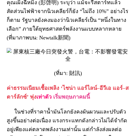
คุณเผิงฉีหมิง (彭啓明) ระบุว่า แม้จะรีสตาร์ทแล้ว
สัดส่วนไฟฟ้าจากนิวเคลียร์ก็ยัง “ไม่ถึง 10%”
อย่างไร
ก็ตาม รัฐบาลยังคงมองว่านิวเคลียร์เป็น “หนึ่งในทาง
เลือก” ภายใต้ยุทธศาสตร์พลังงานแบบหลากหลาย
(ที่มาภาพบน: Newtalk新聞)
(ที่มา: 財訊)
ค่าธรรมเนียม
เชื้อเพลิง ‘ไชน่า แอร์ไลน์–อีวีเอ แอร์–ส
ตาร์ลักซ์’ พุ่ง
เท่าตัว
เริ่มพฤษภาคมนี้
ในช่วงที่ราคาน้ำมันโลกยังคงผันผวนและปรับตัว
สูงขึ้นอย่างต่อเนื่อง แรงกระแทกดังกล่าวไม่ได้จำกัด
อยู่เพียงแค่ตลาดพลังงานเท่านั้น แต่กำลังส่งผลต่อ