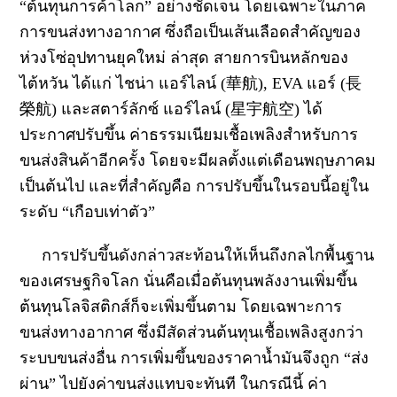
“ต้นทุนการค้าโลก” อย่างชัดเจน โดยเฉพาะในภาค
การขนส่งทางอากาศ ซึ่งถือเป็นเส้นเลือดสำคัญของ
ห่วงโซ่อุปทานยุคใหม่
ล่าสุด สายการบินหลักของ
ไต้หวัน ได้แก่ ไชน่า แอร์ไลน์ (華航), EVA แอร์ (長
榮航) และสตาร์ลักซ์ แอร์ไลน์ (星宇航空) ได้
ประกาศปรับขึ้น
ค่าธรรมเนียมเชื้อเพลิงสำหรับการ
ขนส่งสินค้า
อีกครั้ง โดยจะมีผลตั้งแต่เดือนพฤษภาคม
เป็นต้นไป และที่สำคัญคือ การปรับขึ้นในรอบนี้อยู่ใน
ระดับ “เกือบเท่าตัว”
การปรับขึ้นดังกล่าวสะท้อนให้เห็นถึงกลไกพื้นฐาน
ของเศรษฐกิจโลก นั่นคือเมื่อต้นทุนพลังงานเพิ่มขึ้น
ต้นทุนโลจิสติกส์ก็จะเพิ่มขึ้นตาม โดยเฉพาะการ
ขนส่งทางอากาศ ซึ่งมีสัดส่วนต้นทุนเชื้อเพลิงสูงกว่า
ระบบขนส่งอื่น การเพิ่มขึ้นของราคาน้ำมันจึงถูก “ส่ง
ผ่าน” ไปยังค่าขนส่งแทบจะทันที ในกรณีนี้ ค่า