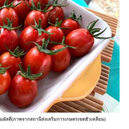
สัมผัสดี(ภาพจากสถานีส่งเสริมการเกษตรเขตฮัวเหลียน)