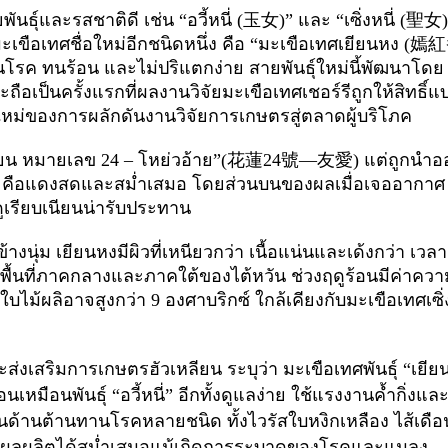
ธุ์และรสชาติดี เช่น “อวี้หนี่ (
玉女
)”
และ “เซิ่งหนี่ (
聖女
ะเขือเทศชื่อใหม่อีกชนิดหนึ่ง คือ “มะเขือเทศเยียนหง (
嫣紅
งทนโรค ทนร้อน และไม่ปริแตกง่าย สายพันธุ์ใหม่นี้พัฒนาโดย
ือเป็นครั้งแรกที่ผลงานวิจัยมะเขือเทศเชอร์รีถูกให้สิทธิ์แ
ิใหม่ของการผลักดันงานวิจัยการเกษตรสู่ตลาดผู้บริโภค
หลียน หมายเลข
24 –
โหย่วอ้าย”(
花蓮
24
號—友愛
) แต่ถูกนำอ
อ คือแดงสดและสม่ำเสมอ โดยส่วนบนของผลเมื่อเจออากาศ
ดูเรียบเนียนน่ารับประทาน
อนข้างนุ่ม เยียนหงมีผิวที่เหนียวกว่า เนื้อแน่นและเด้งกว่า เวลา
นพื้นที่ภาคกลางและภาคใต้ของไต้หวัน ช่วงฤดูร้อนมีค่าควา
ใบไม้ผลิอาจสูงกว่า
9
องศาบริกซ์ ใกล้เคียงกับมะเขือเทศเซิ่
ละส่งเสริมการเกษตรฮัวเหลียน ระบุว่า มะเขือเทศพันธุ์ “เยีย
หมือนพันธุ์ “อวี้หนี่” อีกทั้งดูแลง่าย ใช้แรงงานค้ำกิ่งแล
่นด้านต้านทานโรคหลายชนิด ทั้งไวรัสใบหงิกเหลือง ไส้เดือ
ให้ผลผลิตได้สม่ำเสมอแม้เกิดการระบาดของโรคและแมลง