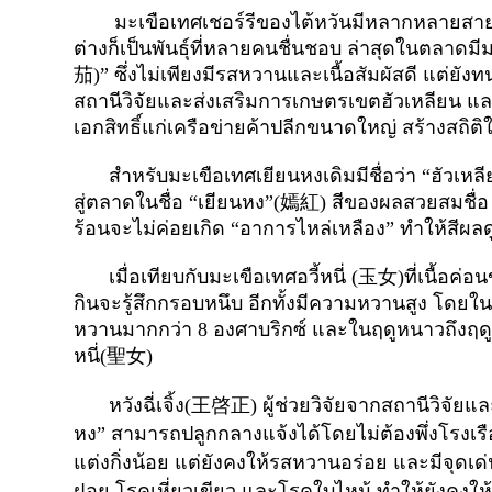
มะเขือเทศเชอร์รีของไต้หวันมีหลากหลายสายพัน
ต่างก็เป็นพันธุ์ที่หลายคนชื่นชอบ ล่าสุดในตลาดมีม
茄
)”
ซึ่งไม่เพียงมีรสหวานและเนื้อสัมผัสดี แต่ยั
สถานีวิจัยและส่งเสริมการเกษตรเขตฮัวเหลียน และถ
เอกสิทธิ์แก่เครือข่ายค้าปลีกขนาดใหญ่ สร้างสถิต
สำหรับมะเขือเทศเยียนหงเดิมมีชื่อว่า “ฮัวเ
สู่ตลาดในชื่อ “เยียนหง”(
嫣紅
) สีของผลสวยสมชื่
ร้อนจะไม่ค่อยเกิด “อาการไหล่เหลือง” ทำให้สีผล
เมื่อเทียบกับมะเขือเทศอวี้หนี่ (
玉女
)
ที่เนื้อค่
กินจะรู้สึกกรอบหนึบ อีกทั้งมีความหวานสูง โดยใ
หวานมากกว่า
8
องศาบริกซ์ และในฤดูหนาวถึงฤดู
หนี่(
聖女
)
หวังฉี่เจิ้ง(
王啓正
)
ผู้ช่วยวิจัยจากสถานีวิจัยแ
หง” สามารถปลูกกลางแจ้งได้โดยไม่ต้องพึ่งโรงเรือนเ
แต่งกิ่งน้อย แต่ยังคงให้รสหวานอร่อย และมีจุดเด
ฝอย โรคเหี่ยวเขียว และโรคใบไหม้ ทำให้ยังคง