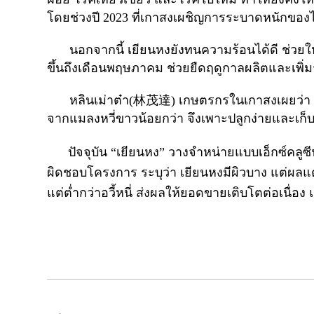
โดยช่วงปี
2023
ที่เกาสงเผชิญการระบาดหนักของไว
นอกจากนี้ เยียนหงยังทนความร้อนได้ดี ช่วยใ
ขึ้นถึงเดือนพฤษภาคม ช่วยยืดฤดูกาลผลิตและเพิ่
หลินเม่าต๋า(
林茂達
)
เกษตรกรในเกาสงเผยว่า เ
จากแมลงหวี่ขาวน้อยกว่า จึงเพาะปลูกง่ายและเก็บเ
ปัจจุบัน “เยียนหง” วางจำหน่ายแบบเอ็กซ์คลูซีฟ
ผิดชอบโครงการ ระบุว่า เยียนหงมีผิวบาง แต่ผลแต
แต่ต่ำกว่าอวี้หนี่ ส่งผลให้ยอดขายเติบโตต่อเนื