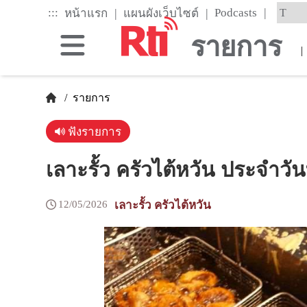
Skip
|
:::
|
|
Podcasts
หน้าแรก
แผนผังเว็บไซต์
to
the
รายการ
main
|
content
block
/
รายการ
ฟังรายการ
เลาะรั้ว ครัวไต้หวัน ประจำวั
12/05/2026
เลาะรั้ว ครัวไต้หวัน