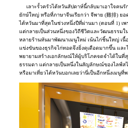
เลาะรั้วครัวไต้หวันสัปดาห์นี้กลับมาเอาใจคนร
ยักษ์ใหญ่ หรือที่ภาษาจีนเรียกว่า จีพาย (雞排) 
ไต้หวันมาที่สุดในช่วงหนึ่งปีที่ผ่านมา (ตอนที่ 1
แต่กลายเป็นส่วนหนึ่งของวิถีชีวิตและวัฒนธรรมใ
หลายร้านหันมาพัฒนาเมนูใหม่ เน้นไก่ชิ้นใหญ่ เนื้อ
แข่งขันของธุรกิจไก่ทอดจึงยิ่งดุเดือดมากขึ้น และ
พยายามสร้างเอกลักษณ์ให้ผู้บริโภคจดจำได้ในที่สุ
ธรรมดา แต่กลายเป็นหนึ่งในสัญลักษณ์ของไลฟ์สไตล์
หรือมาเที่ยวไต้หวันบอกเลยว่านี่เป็นอีกหนึ่งเมนูที่