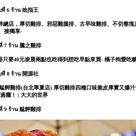
ับที่ 6 ร้าน 吮指王
บที่ 7 ร้าน 騰之雞排
ับที่ 8 ร้าน 開源社
บที่ 9 ร้าน 艋舺雞排