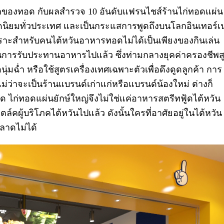
ักของทอด กับผลสำรวจ 10 อันดับแฟรนไชส์ร้านไก่ทอดแผ่น
ยอดนิยมทั่วประเทศ และเป็นกระแสการพูดถึงบนโลกอินเทอร์
) เพราะสำหรับคนไต้หวันอาหารทอดไม่ได้เป็นเพียงของกินเล่น
นการรับประทานอาหารไปแล้ว ซึ่งท่ามกลางยุคค่าครองชีพส
นุ่มฉ่ำ หรือใช้สูตรเครื่องเทศเฉพาะตัวเพื่อดึงดูดลูกค้า การ
ไม่ว่าจะเป็นร้านแบรนด์เก่าแก่หรือแบรนด์น้องใหม่ ต่างก็
ด ไก่ทอดแผ่นยักษ์ใหญ่จึงไม่ใช่แค่อาหารสตรีทฟู้ดไต้หวัน
คผู้บริโภคไต้หวันไปแล้ว ดังนั้นใครที่อาศัยอยู่ในไต้หวัน
พลาดไม่ได้