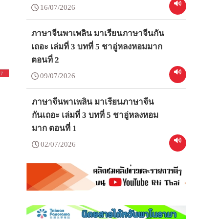
16/07/2026
ภาษาจีนพาเพลิน มาเรียนภาษาจีนกัน
เถอะ เล่มที่ 3 บทที่ 5 ชาอู่หลงหอมมาก
ตอนที่ 2
09/07/2026
ภาษาจีนพาเพลิน มาเรียนภาษาจีน
กันเถอะ เล่มที่ 3 บทที่ 5 ชาอู่หลงหอม
มาก ตอนที่ 1
02/07/2026