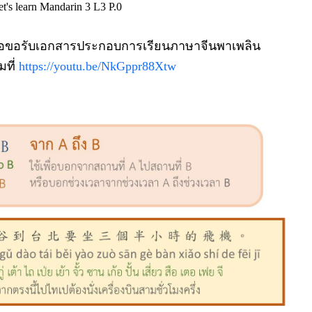
 learn Mandarin 3 L3 P.0
w เพื่อขอรับเอกสารประกอบการเรียนภาษาจีนพาเพลิน
มที่
https://youtu.be/NkGppr88Xtw