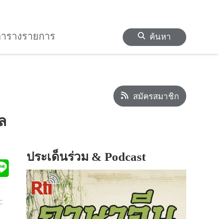
ตารางรายการ
ค้นหา
สมัครสมาชิก
ล
ประเด็นร่วม & Podcast