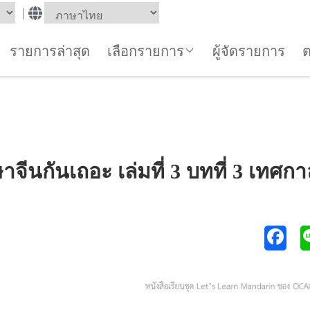
|
รายการล่าสุด
เลือกรายการ
ผู้จัดรายการ
ีนกันเถอะ เล่มที่ 3 บทที่ 3 เทศกา