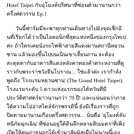
Hotel Taipei กับอุโมงค์ปริศนาที่ซ่อนตัวมานานกว่า
ครึ่งศตวรรษ Ep.1
วันนี้ฟาร์มมี่จะพาทุกท่านเดินทางไปยังจุดเช็กอิ
นที่เรียกได้ว่าเป็นไอคอนิกที่สุดแห่งหนึ่งของกรุงไทเป
ค่ะ ถ้าใครเคยนั่งรถไฟฟ้าสายสีแดงผ่านสถานีหยวน
ซาน แล้วมองขึ้นไปบนเนินเขาเจี้ยนถาน จะต้อง
สะดุดตากับอาคารสีแดงหลังคาทองคำตระหง่านที่ดู
ราวกับพระราชวังจีนโบราณ... ใช่แล้วค่ะ เรากำลัง
พูดถึง 'โรงแรมหยวนซาน' (The Grand Hotel Taipei)
โรงแรมระดับ 5 ดาวแห่งแรกของไต้หวันที่มี
ประวัติศาสตร์ยาวนานกว่า 70 ปี! และแน่นอนว่าภาย
ใต้ความโอ่อ่าสไตล์จักรพรรดินี้ ยังมีเรื่องราวที่ถูก
ปิดตายมานานเกือบครึ่งศตวรรษ... นั่นคือ 'อุโมงค์ลับ
หนีภัยฉุกเฉิน' ที่ซ่อนอยู่ใต้ดินลึกหลายสิบเมตร!ที่เพิ่ง
เปิดให้คนภายนอกได้เข้ามาสัมผัสเมื่อไม่นานนี้เอง