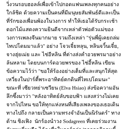
วิ่งวนรอบฮอลล์เพื่อเข้าไปกอดแฟนเพลงทุกคนอย่าง
ใกล้ชิด
ด้วยความเป็นคนที่มีมนุษยสัมพันธ์ดีและเป็น
ที่รักของเพื่อนพ้องในวงการ ทำให้เธอได้รับกระเช้า
ดอกไม้แสดงความยินดีจากเหล่าตัวพ่อตัวแม่ของ
วงการเพลงจีนมากมาย รวมถึงเหล่า "รุ่นพี่ผู้เคยถล่ม
ไทเปโดมมาแล้ว" อย่าง โจวเจี๋ยหลุน
,
หลินจวิ้นเจี๋ย
,
จางฮุ่ยเม่ย และ ไช่อีหลิน ที่ต่างส่งคำอวยพรมาอย่าง
ล้นหลาม โดยบนการ์ดอวยพรของ ไช่อี้หลิน เขียน
ข้อความไว้ว่า
"
ขอให้ร้องอย่างเต็มที่และสนุกให้สุด
เหวี่ยงในปาร์ตี้พระอาทิตย์ตกดินที่ไทเปโดมนะ"
ขณะที่ เซียวหย่าเซวียน (
Elva Hsiao)
ส่งข้อความอัน
ลึกซึ้งมาว่า
"
หลังอาทิตย์ลับขอบฟ้า แสงสว่างไม่เคย
จากไปไหน ขอให้ทุกแห่งหนที่เสียงเพลงของเธอเดิน
ทางไปถึง กลายเป็นความทรงจำอันเป็นนิรันดร์" ทาง
ด้าน ชิงเฟิง
นักร้องนำวง
Sodagreen
ที่เคยร่วมงาน