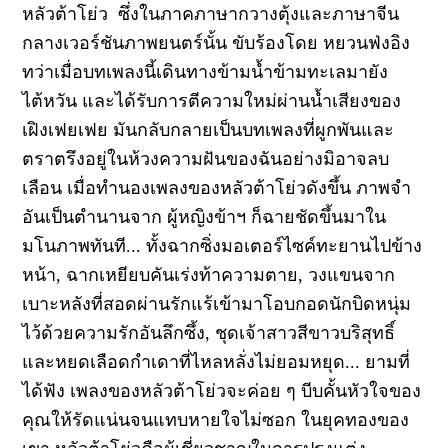
หลัวต้าโย่ว
ซึ่งในภาคภาษากวางตุ้งและภาษาจีน
กลางเวอร์ชันภาพยนตร์นั้น ขับร้องโดย หยวนฟ่งอิง
ทว่าเมื่อบทเพลงนี้เดินทางข้ามน้ำข้ามทะเลมายัง
ไต้หวัน และได้รับการตีความใหม่ผ่านน้ำเสียงของ
เฝิงเฟยเฟย มันกลับกลายเป็นบทเพลงที่ผูกพันและ
ตราตรึงอยู่ในห้วงความฝันของฉันอย่างมิอาจลบ
เลือน
เมื่อทำนองเพลงของหลัวต้าโย่วดังขึ้น ภาพจำ
อันเป็นตำนานจาก ผู้หญิงข้าฯ ก็ฉายชัดขึ้นมาใน
มโนภาพทันที... ทั้งฉากซิ่งมอเตอร์ไซค์ทะยานไปข้าง
หน้า
,
ฉากเหยียบคันเร่งท้าความตาย
,
วงแขนจาก
เบาะหลังที่สอดผ่านรักแร้เข้ามาโอบกอดนักบิดหนุ่ม
ไว้ด้วยความรักอันลึกซึ้ง
,
ชุดเจ้าสาวสีขาวบริสุทธิ์
และหยดเลือดกำเดาที่ไหลหลั่งไม่ยอมหยุด... ยามที่
ได้ฟัง เพลงของหลัวต้าโย่วจะค่อย ๆ บีบคั้นหัวใจของ
คุณให้รัดแน่นจนแทบหายใจไม่ซอก
ในยุคทองของ