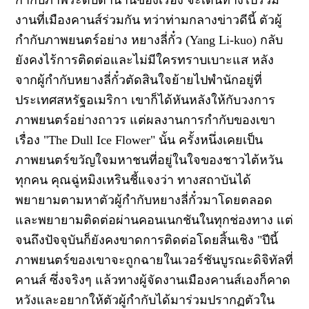
งานที่เมืองคานส์ร่วมกัน ทว่าท่ามกลางข่าวดีนี้ ตัวผู้
กำกับภาพยนตร์อย่าง หยางลี่กั๋ว (
Yang Li-kuo)
กลับ
ยังคงไร้การติดต่อและไม่มีใครทราบเบาะแส หลัง
จากผู้กำกับหยางลี่กั๋วตัดสินใจย้ายไปพำนักอยู่ที่
ประเทศสหรัฐอเมริกา เขาก็ได้หันหลังให้กับวงการ
ภาพยนตร์อย่างถาวร แต่ผลงานการกำกับของเขา
เรื่อง "
The Dull Ice Flower"
นั้น ครั้งหนึ่งเคยเป็น
ภาพยนตร์ขวัญใจมหาชนที่อยู่ในใจของชาวไต้หวัน
ทุกคน คุณฉู่หมิงเหรินชี้แจงว่า ทางสถาบันได้
พยายามตามหาตัวผู้กำกับหยางลี่กั๋วมาโดยตลอด
และพยายามติดต่อผ่านคอนเนกชันในทุกช่องทาง แต่
จนถึงปัจจุบันก็ยังคงขาดการติดต่อโดยสิ้นเชิง
"
ปีนี้
ภาพยนตร์ของเขาจะถูกฉายในเวอร์ชันบูรณะดิจิทัลที่
คานส์ ซึ่งจริงๆ แล้วทางผู้จัดงานเมืองคานส์เองก็คาด
หวังและอยากให้ตัวผู้กำกับได้มาร่วมปรากฏตัวใน