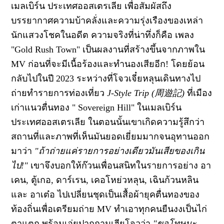
เมลเบิร์น ประเทศออสเตรเลีย เพื่อสัมผัสถึง
บรรยากาศความบ้าคลั่งและความรุ่งเรืองของเหล่า
นักแสวงโชคในอดีต
ความจริงที่น่าทึ่งก็คือ เพลง
"Gold Rush Town"
เป็นผลงานที่สร้างขึ้นจากภาพใน
MV
ก่อนที่จะมีเนื้อร้องและทำนองเสียอีก! โดยย้อน
กลับไปในปี
2023
ระหว่างที่โจวเจี๋ยหลุนเดินทางไป
ถ่ายทำรายการท่องเที่ยว
J-Style Trip (
周遊記
)
ที่เมือง
เก่าแนวตื่นทอง "
Sovereign Hill"
ในเมลเบิร์น
ประเทศออสเตรเลีย ในตอนนั้นเขาเกิดความรู้สึกว่า
สถานที่และภาพที่เห็นมันยอดเยี่ยมมากจนอุทานออก
มาว่า
"
ถ้าถ่ายแค่รายการอย่างเดียวมันเสียของเกิน
ไป!"
เขาจึงบอกให้ก๊วนเพื่อนสนิทในรายการอย่าง อา
เคน
,
ตู้เกอ
,
ดาร์เรน
,
เคอโหย่วหลุน
,
เฉินก้วนหลิน
และ อาเต๋อ ไปเปลี่ยนชุดเป็นเสื้อผ้ายุคตื่นทองของ
ท้องถิ่นเพื่อเตรียมถ่าย
MV
ทำเอาทุกคนยืนงงเป็นไก่
ตาแตก พร้อมเอ่ยปากถามเฮียโจวว่า
"
ขอโทษนะ