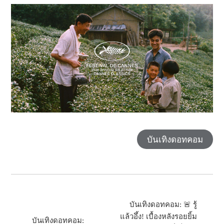
บันเทิงดอทคอม
บันเทิงดอทคอม: 🚨 รู้
แล้วอึ้ง! เบื้องหลังรอยยิ้ม
บันเทิงดอทคอม: