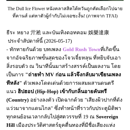
The Dull Ice Flower หนังคลาสสิคไต้หวันถูกคัดเลือกไปฉาย
ที่คานส์ แต่หาตัวผู้กำกับไม่เจอซะงั้น! (ภาพจาก TFAI)
ธีระ หยาง
亓淞
และบันเทิงดอทคอม
娛樂達康
ประจำสัปดาห์นี้ (2026-05-17)
- ทักทายกันด้วย บทเพลง
Gold Rush Town
ที่เกิดขึ้น
จากอัจฉริยภาพขั้นสุดของโจวเจี๋ยหลุน ที่หยิบจับเอา
สิ่งรอบตัว ณ วินาทีนั้นมาสร้างสรรค์เป็นผลงาน โดย
เป็นการ
"ถ่ายทำ MV ก่อน แล้วจึงกลับมาเขียนเพลง
ทีหลัง"
ตัวเพลงโดดเด่นด้วยการผสมผสานดนตรี
แนว
ฮิปฮอป (Hip-Hop) เข้ากับกลิ่นอายคันทรี
(Country)
อย่างลงตัว เปิดฉากด้วย "เสียงผิวปากที่ดัง
แว่วมาจากแดนไกล" ซึ่งทำหน้าที่ราวกับประตูมิติพา
ทุกคนย้อนเวลากลับไปสู่ศตวรรษที่ 19 ณ
Sovereign
Hill
เมืองประวัติศาสตร์ยุคตื่นทองที่มีชื่อเสียงแห่ง