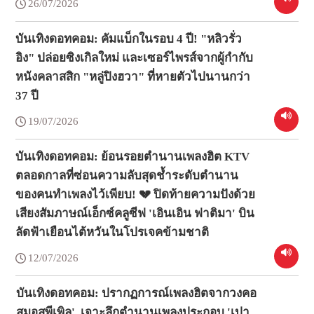
26/07/2026
บันเทิงดอทคอม: คัมแบ็กในรอบ 4 ปี! "หลิวรั่ว
อิง" ปล่อยซิงเกิลใหม่ และเซอร์ไพรส์จากผู้กำกับ
หนังคลาสสิก "หลู่ปิงฮวา" ที่หายตัวไปนานกว่า
37 ปี
19/07/2026
บันเทิงดอทคอม: ย้อนรอยตำนานเพลงฮิต KTV
ตลอดกาลที่ซ่อนความลับสุดช้ำระดับตำนาน
ของคนทำเพลงไว้เพียบ! 💔 ปิดท้ายความปังด้วย
เสียงสัมภาษณ์เอ็กซ์คลูซีฟ 'เอินเอิน ฟาติมา' บิน
ลัดฟ้าเยือนไต้หวันในโปรเจคข้ามชาติ
12/07/2026
บันเทิงดอทคอม: ปรากฏการณ์เพลงฮิตจากวงคอ
สมอสพีเพิล', เจาะลึกตำนานเพลงประกอบ 'เปา