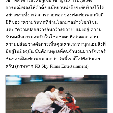
เขา หลัวต้าโย่วคือผู้เชี่ยวชาญในการปรุงแต่ง
อารมณ์เพลงให้ด่ำดิ่ง แม้หยวนฟ่งอิงจะขับร้องไว้ได้
อย่างซาบซึ้ง ทว่าการถ่ายทอดของฟ่งเฟยเฟยกลับมี
มิติของ "ความรันทดที่ผ่านโลกมาอย่างโชกโชน"
และ "ความปล่อยวางอันกว้างขวาง" แฝงอยู่ ความ
รันทดคือการยอมรับในโชคชะตาที่เล่นตลก ส่วน
ความปล่อยวางคือการเห็นคุณค่าและทะนุถนอมสิ่งที่
มีอยู่ในปัจจุบัน นั่นคือเหตุผลที่คนจำนวนมากรักเวอร์
ชันของเฝิงเฟยเฟยมากกว่า วันนี้เราก็ไปฟังกันเลย
ครับ (ภาพจาก FB Sky Films Entertainment)