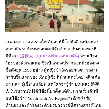
- เพลงเก่า...แต่เราเก็ท สัปดาห์นี้ ไปฟังอีกหนึ่งเพลง
คลาสสิคระดับมหาอมตะนิรันด์กาล กับงานเพลงที่
มีชื่อว่า
追夢人
(จุยม่งเหริน - คนล่าฝัน)
จากเสียง
ร้องของฟ่งเฟยเฟย ซึ่งเป็นเพลงประกอบหนังฮ่องกง
ชื่อดังยุค 1990 อย่าง ผู้หญิงข้าใครอย่าแตะ
ผลงาน
กำกับชิ้นแรกของ เฉินมู่เซิ่ง ที่นำแสดงโดย หลิวเต๋อ
หัว และ อู๋เชี่ยนเหลียน
แต่ใครจะรู้ว่า
บทเพลง
追夢
人
ในวันวานไม่ได้มีชื่อนี้มาตั้งแต่ต้น แรกเริ่มเดิมที
มันมีชื่อว่า
"Youth with No Regrets" (
青春無悔
)
ทำนองและคำร้องระดับปรมาจารย์นี้สร้างสรรค์โดย