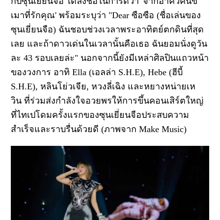
กับซุนเยี่ยนจือ ได้ลงชื่อในการ์ดว่า
'
จากอาคิวคนขี้
เมาที่รักคุณ
'
พร้อมระบุว่า
"Dear
ซือซือ (ชื่อเล่นของ
ซุนเยี่ยนจือ) ฉันชอบช่วงเวลาพระอาทิตย์ตกดินที่สุด
เลย และถ้าดาวเด่นในเวลานั้นคือเธอ ฉันยอมนั่งดูวัน
ละ
43
รอบเลยล่ะ" นอกจากนี้ยังมีเหล่าศิลปินแถวหน้า
ของวงการ อาทิ
Ella (
เอลล่า
S.H.E), Hebe (
ฮีบี้
S.H.E),
หลินโย่วเจีย
,
หวงลี่เฉิง
และ
หยางหน่ายเห
วิน
ที่ร่วมส่งกำลังใจอวยพรให้การขึ้นคอนเสิร์ตใหญ่
ที่ไทเปโดมครั้งแรกของซุนเยี่ยนจือประสบความ
สำเร็จและราบรื่นด้วยดี (ภาพจาก Make Music)