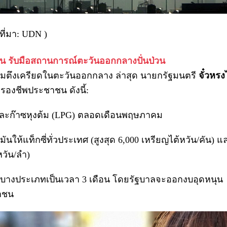
(ที่มา: UDN )
่วน รับมือสถานการณ์ตะวันออกกลางปั่นป่วน
ความตึงเครียดในตะวันออกกลาง ล่าสุด นายกรัฐมนตรี
จั๋วหรง
ครองชีพประชาชน ดังนี้:
ละก๊าซหุงต้ม (LPG) ตลอดเดือนพฤษภาคม
มันให้แท็กซี่ทั่วประเทศ (สูงสุด 6,000 เหรียญไต้หวัน/คัน) แ
หวัน/ลำ)
างประเภทเป็นเวลา 3 เดือน โดยรัฐบาลจะออกงบอุดหนุน
ชาชน