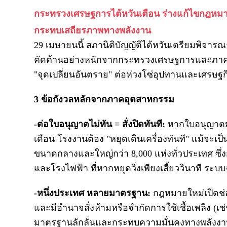
กระทรวงเศรษฐการไต้หวันเตือน ร่างแก้ไขกฎหมา
กระทบเสถียรภาพทางพลังงาน
29 เมษายนนี้ สภานิติบัญญัติไต้หวันเตรียมพิจ
คัดค้านอย่างหนักจากกระทรวงเศรษฐการและภาคอุ
"จุดเปลี่ยนอันตราย" ต่อห่วงโซ่อุปทานและเศรษฐก
3 ข้อกังวลหลักจากภาคอุตสาหกรรม
-ต่อใบอนุญาตไม่ทัน = สั่งปิดทันที:
หากใบอนุญาตมล
เดือน โรงงานต้อง "หยุดเดินเครื่องทันที" แม้จะเ
ขนาดกลางและใหญ่กว่า 8,000 แห่งทั่วประเทศ ซึ่ง
และโรงไฟฟ้า ที่หากหยุดวิ่งเพียงเสี้ยววินาที ระบ
-หนึ่งประเทศ หลายมาตรฐาน:
กฎหมายใหม่เปิดช่
และมีอำนาจสั่งห้ามหรือจำกัดการใช้เชื้อเพลิง (เ
มาตรฐานลักลั่นและกระทบความมั่นคงทางพลังง