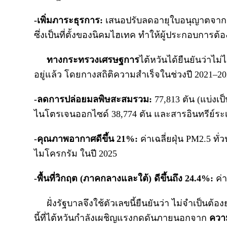
-เพิ่มภาระธุรการ:
เสนอปรับลดอายุใบอนุญาตจากเดิ
ซึ่งเป็นที่ตั้งของนิคมไฮเทค ทำให้ผู้ประกอบการต้อ
ทางกระทรวงเศรษฐการ
ไต้หวันได้ยืนยันว่าไม่
อยู่แล้ว โดยกางสถิติความสำเร็จในช่วงปี 2021–2025
-ลดการปล่อยมลพิษสะสมรวม:
77,813 ตัน (แบ่งเป
ไนโตรเจนออกไซด์ 38,774 ตัน และสารอินทรีย์ระเ
-คุณภาพอากาศดีขึ้น 21%:
ค่าเฉลี่ยฝุ่น PM2.5 ท
ไมโครกรัม ในปี 2025
-พื้นที่วิกฤต (ภาคกลางและใต้) ดีขึ้นถึง 24.4%:
ค่า
ฝั่งรัฐบาลจึงใช้ตัวเลขนี้ยืนยันว่า ไม่จำเป็นต้
นี้ที่ไต้หวันกำลังเผชิญแรงกดดันภายนอกจาก
ควา