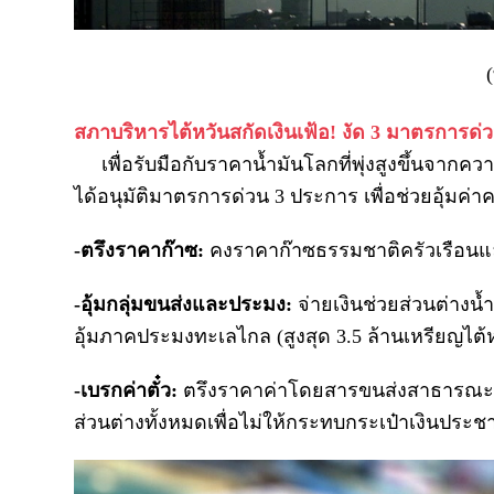
สภาบริหารไต้หวันสกัดเงินเฟ้อ! งัด 3 มาตรการด
เพื่อรับมือกับราคาน้ำมันโลกที่พุ่งสูงขึ้นจาก
ได้อนุมัติมาตรการด่วน 3 ประการ เพื่อช่วยอุ้มค่า
-ตรึงราคาก๊าซ:
คงราคาก๊าซธรรมชาติครัวเรือนแ
-อุ้มกลุ่มขนส่งและประมง:
จ่ายเงินช่วยส่วนต่างน้ำ
อุ้มภาคประมงทะเลไกล (สูงสุด 3.5 ล้านเหรียญไต้
-เบรกค่าตั๋ว:
ตรึงราคาค่าโดยสารขนส่งสาธารณะบ
ส่วนต่างทั้งหมดเพื่อไม่ให้กระทบกระเป๋าเงินประ