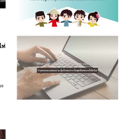
ไท่
ละ