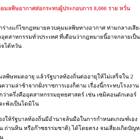
ยมลพิษอากาศส่อกระทบผู้ประกอบการ 8,000 ราย หวั่น
ารณาร่างแก้ไขกฎหมายควบคุมมลพิษทางอากาศ ท่ามกลางเสีย
ตสาหกรรมทั่วประเทศ ที่เตือนว่ากฎหมายนี้อาจกลายเป็น
ิจไต้หวัน
พิษหมดอายุ แล้วรัฐบาลท้องถิ่นต่ออายุให้ไม่เสร็จใน 2
ป็นความล่าช้าจากฝั่งราชการเองก็ตาม เรื่องนี้กระทบโรงงาน
กว่าครึ่งคืออุตสาหกรรมยุทธศาสตร์ เช่น เซมิคอนดักเตอร์
บจะพังเป็นโดมิโน
องให้รัฐบาลท้องถิ่นมีอำนาจล้นมือในการกำหนดเกณฑ์เอง
ช่น ถ่านหิน หรือก๊าซธรรมชาติ) ได้โดยตรง จนเสี่ยงเกิดปัญ
าน