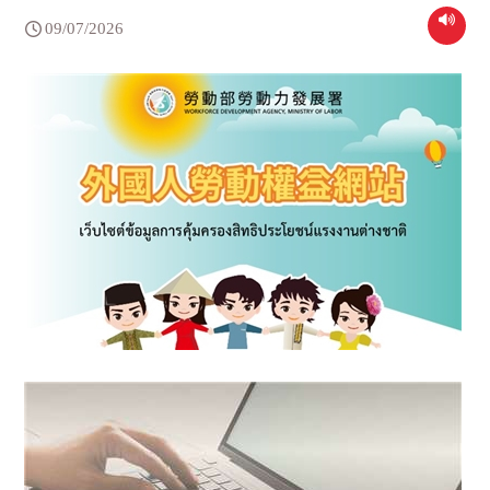
09/07/2026