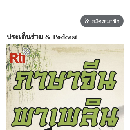
สมัครสมาชิก
ประเด็นร่วม & Podcast