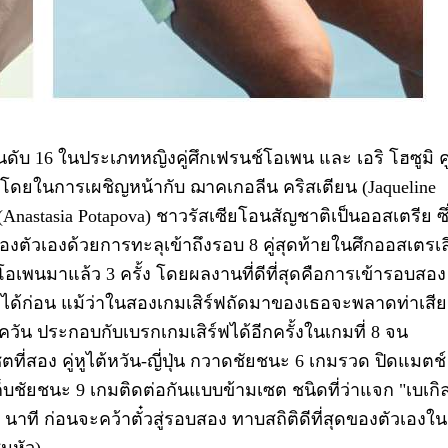
ดับ 16 ในประเภทหญิงคู่ศึกเฟรนช์โอเพน และ เอริ โฮซูมิ คู่
 โดยในการเผชิญหน้ากับ ฌาคเกอลีน คริสเตียน (Jaqueline
astasia Potapova) ชาวรัสเซียโอนสัญชาติเป็นออสเตรีย ซึ
ของตัวเองด้วยการทะลุเข้าถึงรอบ 8 คู่สุดท้ายในศึกออสเตรเล
อเพนมาแล้ว 3 ครั้ง โดยผลงานที่ดีที่สุดคือการเข้ารอบสอง
งได้ก่อน แม้ว่าในสองเกมเสิร์ฟถัดมาของเธอจะพลาดท่าเสีย
ควัน ประกอบกับเบรกเกมเสิร์ฟได้อีกครั้งในเกมที่ 8 จน
สอง คู่หูไต้หวัน-ญี่ปุ่น กวาดชัยชนะ 6 เกมรวด ปิดแมตช์
ชัยชนะ 9 เกมติดต่อกันแบบข้ามเซต ชนิดที่ว่าแจก "เบเกิ
 2 นาที ก่อนจะคว้าตั๋วสู่รอบสอง ทาบสถิติดีที่สุดของตัวเองใน
นหัว)