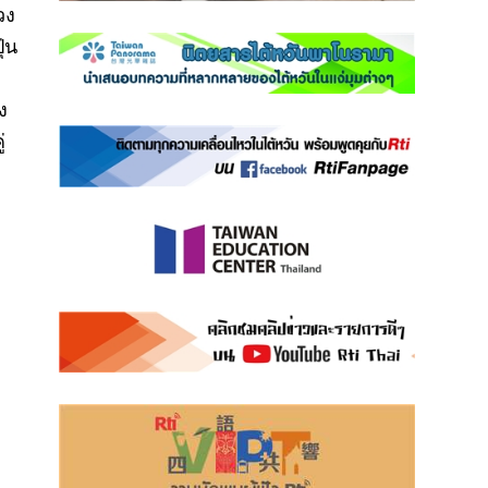
วง
ุ่น
ง
่