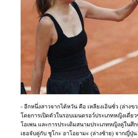
- อีกหนึ่งสาวจากไต้หวัน คือ เหลียงเอินซั่ว (ล่างข
โดยการเปิดตัวในรอบเมนดรอว์ประเภทหญิงเดี่ยวข
โอเพน และการประเดิมสนามประเภทหญิงคู่ในศึกแกรนด์
เธอจับคู่กับ ชูโกะ อาโอยามะ (ล่างซ้าย) จากญี่ป