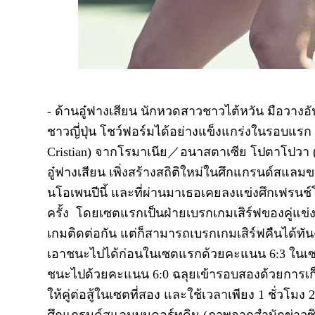
- ด้านอู๋ฟางเสียน นักหวดสาวชาวไต้หวัน มือวางอัน
ชาวญี่ปุ่น โชว์ฟอร์มได้อย่างแข็งแกร่งในรอบแรก
Cristian) จากโรมาเนีย／อนาสตาเซีย โปตาโปวา (An
อู๋ฟางเสียน เพิ่งสร้างสถิติใหม่ในศึกแกรนด์สแลม
นโอเพนปีนี้ และที่ผ่านมาเธอเคยลงแข่งศึกเฟรนช์โ
ครั้ง โดยเซตแรกเป็นฝ่ายเบรกเกมเสิร์ฟของคู่แข่
เกมติดต่อกัน แต่ก็สามารถเบรกเกมเสิร์ฟคืนได้ทัน
เอาชนะไปได้ก่อนในเซตแรกด้วยคะแนน 6:3 ในเซตที่
ชนะไปด้วยคะแนน 6:0 ฉลุยเข้ารอบสองด้วยการเก็บ
ให้คู่ต่อสู้ในเซตที่สอง และใช้เวลาเพียง 1 ชั่วโมง
ศึกแกรนด์สแลมบนคอร์ทดิน (ภาพจากสำนักข่าวซิ