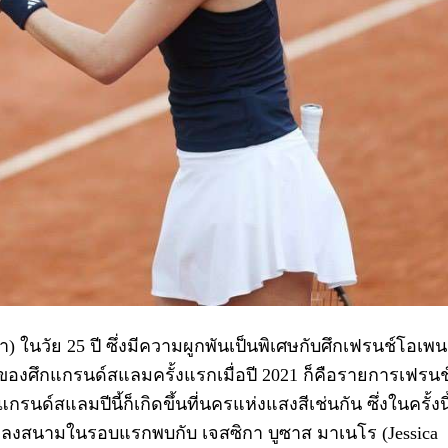
วา) ในวัย 25 ปี ซึ่งมีความผูกพันเป็นพิเศษกับศึกเฟรนช์โอเพน
องศึกแกรนด์สแลมครั้งแรกเมื่อปี 2021 ก็คือรายการเฟรนช
สแลมปีนี้ก็เกิดขึ้นที่นครแห่งแสงสีเช่นกัน ซึ่งในครั้งนี
ุ่น ลงสนามในรอบแรกพบกับ เจสซิกา บูซาส มาเนโร (Jessica