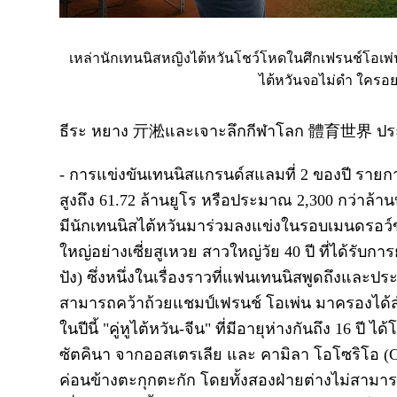
เหล่านักเทนนิสหญิงไต้หวันโชว์โหดในศึกเฟรนช์โอเพ่น 
ไต้หวันจอไม่ดำ ใครอ
ธีระ หยาง 亓淞และเจาะลึกกีฬาโลก 體育世界 ประจำส
- การแข่งขันเทนนิสแกรนด์สแลมที่ 2 ของปี รายกา
สูงถึง 61.72 ล้านยูโร หรือประมาณ 2,300 กว่าล้านบ
มีนักเทนนิสไต้หวันมาร่วมลงแข่งในรอบเมนดรอว์
ใหญ่อย่างเซี่ยสูเหวย สาวใหญ่วัย 40 ปี ที่ได้รับกา
ปัง) ซึ่งหนึ่งในเรื่องราวที่แฟนเทนนิสพูดถึงและประ
สามารถคว้าถ้วยแชมป์เฟรนช์ โอเพ่น มาครองได้สำเร็
ในปีนี้ "คู่หูไต้หวัน-จีน" ที่มีอายุห่างกันถึง 16 
ซัตคินา จากออสเตรเลีย และ คามิลา โอโซริโอ (
ค่อนข้างตะกุกตะกัก โดยทั้งสองฝ่ายต่างไม่สามารถ