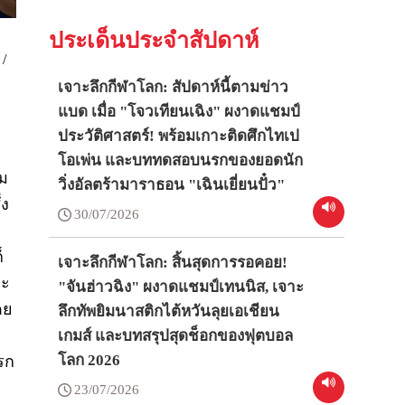
ประเด็นประจำสัปดาห์
/
เจาะลึกกีฬาโลก: สัปดาห์นี้ตามข่าว
แบด เมื่อ "โจวเทียนเฉิง" ผงาดแชมป์
ประวัติศาสตร์! พร้อมเกาะติดศึกไทเป
โอเพ่น และบททดสอบนรกของยอดนัก
วม
วิ่งอัลตร้ามาราธอน "เฉินเยี่ยนปั๋ว"
่ง
30/07/2026
็
เจาะลึกกีฬาโลก: สิ้นสุดการรอคอย!
ละ
"จันฮ่าวฉิง" ผงาดแชมป์เทนนิส, เจาะ
ดย
ลึกทัพยิมนาสติกไต้หวันลุยเอเชียน
เกมส์ และบทสรุปสุดช็อกของฟุตบอล
โลก 2026
รก
23/07/2026