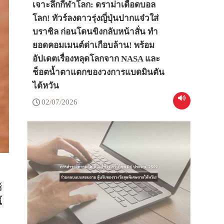
เจาะลึกกีฬาโลก: ดราม่าเดือดบอล
โลก! ทัวร์ลงดาวรุ่งญี่ปุ่นปากแจ๋วใส่
บราซิล ก่อนโดนขิงกลับหน้าสั่น ทำ
ยอดคอมเมนต์ด่าเกือบล้าน! พร้อม
อัปเดตเรื่องหลุดโลกจาก NASA และ
ช็อตน้ำตาแตกของวงการแบดมินตัน
ไต้หวัน
02/07/2026
์
้