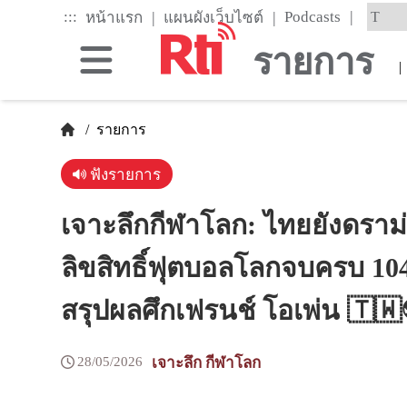
Skip
|
:::
|
|
Podcasts
หน้าแรก
แผนผังเว็บไซต์
to
the
รายการ
main
|
content
block
/
รายการ
ฟังรายการ
เจาะลึกกีฬาโลก: ไทยยังดราม
ลิขสิทธิ์ฟุตบอลโลกจบครบ 104 
สรุปผลศึกเฟรนช์ โอเพ่น 🇹
28/05/2026
เจาะลึก กีฬาโลก