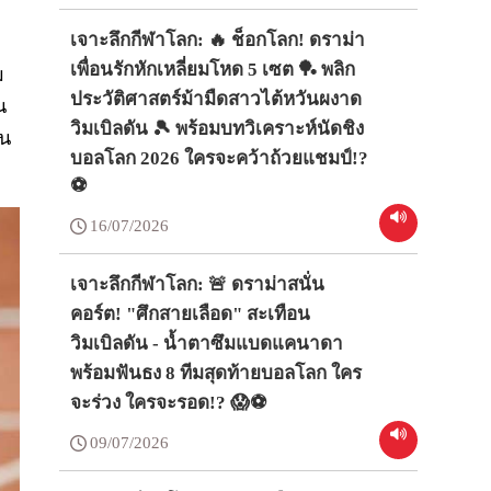
ม
เจาะลึกกีฬาโลก: 🔥 ช็อกโลก! ดราม่า
เพื่อนรักหักเหลี่ยมโหด 5 เซต 🏓 พลิก
ม
ประวัติศาสตร์ม้ามืดสาวไต้หวันผงาด
น
วิมเบิลดัน 🎾 พร้อมบทวิเคราะห์นัดชิง
นน
บอลโลก 2026 ใครจะคว้าถ้วยแชมป์!?
⚽
16/07/2026
เจาะลึกกีฬาโลก: 🚨 ดราม่าสนั่น
คอร์ต! "ศึกสายเลือด" สะเทือน
วิมเบิลดัน - น้ำตาซึมแบดแคนาดา
พร้อมฟันธง 8 ทีมสุดท้ายบอลโลก ใคร
จะร่วง ใครจะรอด!? 😱⚽
09/07/2026