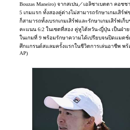
Bouzas Maneiro) จากสเปน／เอลิซาเบตตา คอชชาเร
5 เกมแรก ทั้งสองคู่ต่างไม่สามารถรักษาเกมเสิร์ฟของ
ก็สามารถทั้งเบรกเกมเสิร์ฟและรักษาเกมเสิร์ฟเ
คะแนน 6:2 ในเซตที่สอง คู่หูไต้หวัน-ญี่ปุ่น เป็นฝ่
ในเกมที่ 9 พร้อมรักษาความได้เปรียบจนปิดแมตช
ศึกแกรนด์สแลมครั้งแรกในชีวิตการเล่นอาชีพ พร้อ
AP)