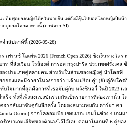
/ ทีมฟุตบอลหญิงไต้หวันพ่ายจีน แต่ยังมีลุ้นไปบอลโลกหญิงปีหน้า 
ยากดูบอลโลกมาทางนี้ (ภาพจาก AI)
ัปดาห์นี้ (2026-05-28)
ร เฟรนช์ โอเพ่น 2026 (French Open 2026) ชิงเงินรางวัลร
าท ที่สังเวียน โรล็องด์ การอส กรุงปารีส ประเทศฝรั่งเศส ซึ
ของประเภทคู่หลายคน สำหรับในส่วนของหญิงคู่ นำโดยพี่
รยกย่องและมีฉายาในวงการว่า "เจ้าแม่ร้อยคู่" (จับคู่กับใครก
ทับใจมากที่สุดคือการที่เธอจับคู่กับ หวังซินอวี่ ในปี 2023 แ
จ ทั้งที่เพิ่งลงแข่งขันร่วมกันเป็นรายการที่สองเท่านั้น โ
ปี ได้โคจรกลับมาจับคู่กันอีกครั้ง โดยลงสนามพบกับ ดาร์ยา คา
Camila Osorio) จากโคลอมเบีย เซตแรก: เกมในช่วง 4 เกมแ
รักษาเกมเสิร์ฟของตัวเองไว้ได้เลย ต่อมาในเกมที่ 6 คู่ของ