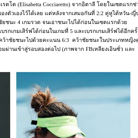
ตโต (Elisabetta Cocciaretto) จากอิตาลี โดยในเซตแรกช่
ตัวเองไว้ได้เลย แต่หลังจากเสมอกันที่ 2:2 คู่หูไต้หวัน-ญี่ป
ก็บชัยชนะ 4 เกมรวด จนเอาชนะไปได้ก่อนในเซตแรกด้วย
ายเบรกเกมเสิร์ฟได้ก่อนในเกมที่ 5 และเบรกเกมเสิร์ฟได้อีกครั้
์คว้าชัยชนะไปด้วยคะแนน 6:3 คว้าชัยชนะในประเภทหญิงคู
มผ่านเข้าสู่รอบสองต่อไป (ภาพจาก FBเหลียงเอินซั่ว และ