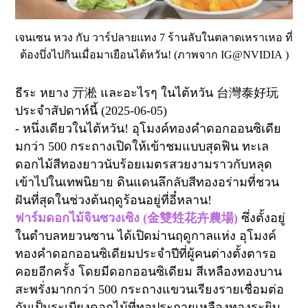
เจนเซน หวง กับ วาร์ปลายแทง 7 ร้านลับในตลาดเหราเหอ ที่
ต้องบึ่งไปกินเมื่อมาเยือนไต้หวัน! (ภาพจาก IG@NVIDIA )
ธีระ หยาง
亓淞
และอะไรๆ ในไต้หวัน
台灣泰好玩
ประจำสัปดาห์นี้ (2025-06-05)
- หนึ่งเดียวในไต้หวัน
!
อุโมงค์ทองคำดอกออนซิเดีย
มกว่า
500
กระถางเปิดให้เข้าชมแบบสุดฟิน ทะเล
ดอกไม้สีทองยาวนับร้อยเมตรสวยงามราวกับหลุด
เข้าไปในเทพนิยาย ดินแดนลึกลับสีทองอร่ามที่ชวน
ฝันที่สุดในช่วงต้นฤดูร้อนอยู่ที่อี๋หลาน
!
ฟาร์มดอกไม้จินซวงเซิง (
金雙甡花卉農場
)
ซึ่งตั้งอยู่
ในตำบลหยวนซาน ได้เปิดม่านฤดูกาลแห่ง อุโมงค์
ทองคำดอกออนซิเดียมประจำปีที่ผู้คนต่างตั้งตารอ
คอยอีกครั้ง โดยมีดอกออนซิเดียม สีเหลืองทองบาน
สะพรั่งมากกว่า
500
กระถางแขวนเรียงรายเชื่อมต่อ
กันเป็นระเบียงดอกไม้ที่ทอประกายเหลืองทองระยิบ