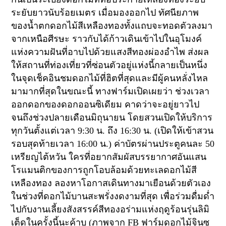
ระยับยาวนับร้อยเมตร เมื่อมองออกไป ทัศนียภาพ
ของน้ำตกดอกไม้สีเหลืองทองทั้งแถบจะทอดตัวลงมา
จากเหนือศีรษะ ราวกับได้ก้าวเดินเข้าไปในอุโมงค์
แห่งความฝันที่อาบไปด้วยแสงสีทองผ่องอำไพ ส่งผล
ให้สถานที่ท่องเที่ยวที่ซ่อนตัวอยู่แห่งนี้กลายเป็นหนึ่ง
ในจุดเช็คอินชมดอกไม้ที่ฮิตที่สุดและมีผู้คนหลั่งไหล
มามากที่สุดในขณะนี้
ทางฟาร์มเปิดเผยว่า ช่วงเวลา
ออกดอกของดอกออนซิเดียม คาดว่าจะอยู่ยาวไป
จนถึงช่วงปลายเดือนมิถุนายน โดยสวนเปิดให้บริการ
ทุกวันตั้งแต่เวลา
9:30
น. ถึง
16:30
น. (เปิดให้เข้าสวน
รอบสุดท้ายเวลา
16:00
น.) ค่าบัตรผ่านประตูคนละ
50
เหรียญไต้หวัน ใครที่อยากสัมผัสบรรยากาศอันแสน
โรแมนติกของการถูกโอบล้อมด้วยทะเลดอกไม้สี
เหลืองทอง ลองหาโอกาสเดินทางมาเยือนด้วยตัวเอง
ในช่วงที่ดอกไม้บานสะพรั่งงดงามที่สุด เพื่อร่วมดื่มด่ำ
ไปกับงานเลี้ยงสังสรรค์สีทองอร่ามแห่งฤดูร้อนรุ่นลิมิ
เต็ดในครั้งนี้นะค้าบ (ภาพจาก FB ฟาร์มดอกไม้จินซ