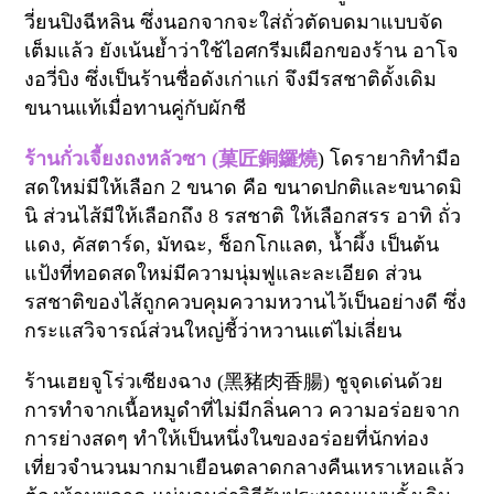
วี่ยนปิงฉีหลิน ซึ่งนอกจากจะใส่ถั่วตัดบดมาแบบจัด
เต็มแล้ว ยังเน้นย้ำว่าใช้ไอศกรีมเผือกของร้าน อาโจ
งอวี่บิง ซึ่งเป็นร้านชื่อดังเก่าแก่ จึงมีรสชาติดั้งเดิม
ขนานแท้เมื่อทานคู่กับผักชี
ร้าน
กั่วเจี้ยงถงหลัวซา (
菓匠銅鑼燒
) โดรายากิทำมือ
สดใหม่มีให้เลือก
2
ขนาด คือ ขนาดปกติและขนาดมิ
นิ ส่วนไส้มีให้เลือกถึง
8
รสชาติ ให้เลือกสรร อาทิ ถั่ว
แดง
,
คัสตาร์ด
,
มัทฉะ
,
ช็อกโกแลต
,
น้ำผึ้ง เป็นต้น
แป้งที่ทอดสดใหม่มีความนุ่มฟูและละเอียด ส่วน
รสชาติของไส้ถูกควบคุมความหวานไว้เป็นอย่างดี ซึ่ง
กระแสวิจารณ์ส่วนใหญ่ชี้ว่าหวานแต่ไม่เลี่ยน
ร้านเฮยจูโร่วเซียงฉาง (
黑豬肉香腸
) ชูจุดเด่นด้วย
การทำจากเนื้อหมูดำที่ไม่มีกลิ่นคาว ความอร่อยจาก
การย่างสดๆ ทำให้เป็นหนึ่งในของอร่อยที่นักท่อง
เที่ยวจำนวนมากมาเยือนตลาดกลางคืนเหราเหอแล้ว