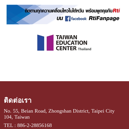
ติดต่อเรา
No. 55, Beian Road, Zhongshan District, Taipei City
104, Taiwan
TEL : 886-2-28856168