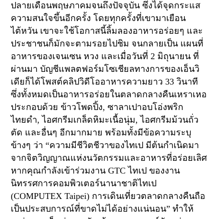
ปลายเดือนพฤษภาคมจนถึงปัจจุบัน ซึ่งได้จุดกระแส
ความสนใจขึ้นอีกครั้ง โดยทุกครั้งที่เขามาเยือน
ไต้หวัน เขาจะใช้โอกาสนี้ลิ้มลองอาหารอร่อยๆ และ
ประชาชนก็มักจะตามรอยไปชิม จนกลายเป็น แผนที่
อาหารของเจนเซน หวง และเมื่อวันที่
2
มิถุนายน ที่
ผ่านมา บัญชีแพลตฟอร์มโซเชียลทางการของเอ็นวิ
เดียก็ได้โพสต์คลิปวิดีโออาหารความยาว
33
วินาที
ซึ่งทั้งหมดเป็นอาหารอร่อยในตลาดกลางคืนเหราเหอ
ประกอบด้วย ข้าวโพดปิ้ง
,
ซาลาเปาอบโอ่งพริก
ไทยดำ
,
ไอศกรีมเกล็ดหิมะเนื้อนุ่ม
,
ไอศกรีมม้วนถั่ว
ตัด และอื่นๆ อีกมากมาย พร้อมทั้งมีข้อความระบุ
ข้างๆ ว่า
“
ความมีชีวิตชีวาของไทเป มีต้นกำเนิดมา
จากจิตวิญญาณแห่งนวัตกรรมและอาหารที่อร่อยเลิศ
หากคุณกำลังเข้าร่วมงาน
GTC
ไทเป ของงาน
นิทรรศการคอมพิวเตอร์นานาชาติไทเป
(COMPUTEX Taipei)
การเดินเที่ยวตลาดกลางคืนถือ
เป็นประสบการณ์ที่ขาดไม่ได้อย่างแน่นอน
”
ทำให้