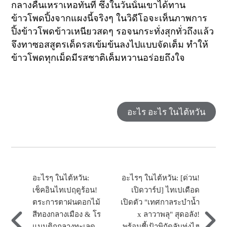
กลางคืนเหราเหอทันที ซึ่งในวันนั้นเขาได้ทาน
ข้าวโพดปิ้งจากแผงนี้จริงๆ ในวิดีโอจะเห็นภาพการ
ปิ้งข้าวโพดข้าวเหนียวสดๆ รอจนกระทั่งสุกทั่วถึงแล้ว
จึงทาซอสสูตรเด็ดรสเข้มข้นลงไปแบบจัดเต็ม ทำให้
ข้าวโพดทุกเม็ดมีรสชาติเค็มหวานอร่อยถึงใจ
อะไร อะไร ในไต้หวัน
อะไรๆ ในไต้หวัน:
อะไรๆ ในไต้หวัน: [ด่วน!
เช็คอินไทเปฤดูร้อน!
เปิดวาร์ป] ไทเปเดือด
ตระการตาฝนดอกไม้
เปิดตัว "เทศกาลระบำน้ำ
สีทองกลางเมือง & โร
x ลาวาพลุ" สุดอลัง!
แมนติกกลางทะเลด
พร้อมชี้เป้าพิกัดลับทุ่งไฮ