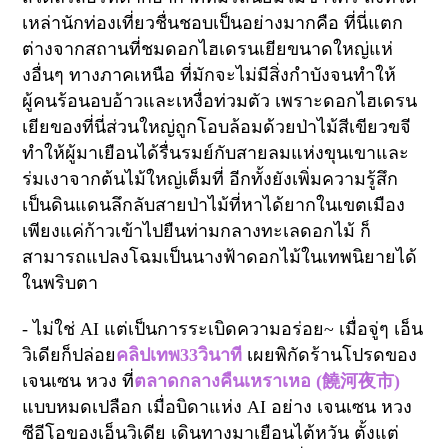
เหล่านักท่องเที่ยวชื่นชอบเป็นอย่างมากคือ ที่นี่แตก
ต่างจากสถานที่ชมดอกไฮเดรนเยียขนาดใหญ่แห่
งอื่นๆ ทางภาคเหนือ
ที่มักจะไม่มีสิ่งกำบังจนทำให้
ผู้คนร้อนอบอ้าวและเหงื่อท่วมตัว เพราะดอกไฮเดรน
เยียของที่นี่ส่วนใหญ่ถูกโอบล้อมด้วยป่าไม้สีเขียวขจี
ทำให้ผู้มาเยือนได้รื่นรมย์กับสายลมแห่งขุนเขาและ
ร่มเงาจากต้นไม้ใหญ่เต็มที่ อีกทั้งยังเพิ่มความรู้สึก
เป็นดินแดนลึกลับสายป่าไม้ที่หาได้ยากในเขตเมือง
เพียงแค่ก้าวเข้าไปยืนท่ามกลางทะเลดอกไม้ ก็
สามารถแปลงโฉมเป็นนางฟ้าดอกไม้ในเทพนิยายได้
ในพริบตา
-
ไม่ใช่
AI
แต่เป็นการระเบิดความอร่อย
~
เมื่อจู่ๆ เอ็น
วิเดียก็ปล่อย
คลิปเทพ
33
วินาที
เผยพิกัดร้านโปรดของ
เจนเซน หวง ที่
ตลาดกลางคืนเหราเหอ (
饒河夜市
)
แบบหมดเปลือก เมื่อ
บิดาแห่ง
AI อย่าง
เจนเซน หวง
ซีอีโอของเอ็นวิเดีย เดินทางมาเยือนไต้หวัน ตั้งแต่