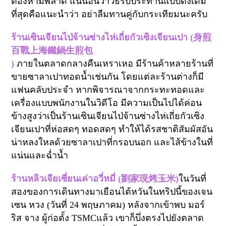
ต้องห้ามพลาด แน่นอนว่าวิธีรับประทานแบบดั้งเดิม
ที่สุดคือแนะนำว่า อย่าลืมทานคู่กับกระเทียมนะครับ
ร้านเซินเจียนไป่จ้านซ่างไห่เถี่ยกัวเซิงเจียนเปา (
身煎
百戰上海鐵鍋生煎包
)
ภายในตลาดกลางคืนเหราเหอ มีร้านค้าหลายร้านที่
ขายซาลาเปาทอดน้ำเช่นกัน โดยแต่ละร้านต่างก็มี
แฟนคลับประจำ หากพิจารณาจากกระทะทอดและ
เครื่องแบบพนักงานในวิดีโอ มีความเป็นไปได้ค่อน
ข้างสูงว่าเป็นร้านเซินเจียนไป่จ้านซ่างไห่เถี่ยกัวเซิง
เจียนเปาที่ห่อสดๆ ทอดสดๆ ทำให้ได้รสชาติสัมผัสอัน
น่าหลงใหลด้วยซาลาเปาที่กรอบนอก และไส้ข้างในที่
แน่นและฉ่ำน้ำ
ร้าน
หลิวเจียเซี่ยนเค่าอวี่หมี่ (
劉家現烤玉米
)
ในวันที่
สองของการเดินทางมาเยือนไต้หวันในทริปนี้ของเจน
เซน หวง (วันที่
24
พฤษภาคม) หลังจากเข้าพบ มอร์
ริส จาง ผู้ก่อตั้ง
TSMC
แล้ว เขาก็บึ่งตรงไปยังตลาด