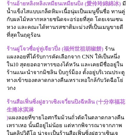
ร้าน
อ้ายหลิงหลิงเหมียนเหมียนบิง
(
愛伶玲綿綿冰
)
มี
น้ำแข็งไสแบบเกล็ดหิมะเนื้อนุ่มเป็นเมนูขึ้นชื่อ ทานคู่
กับผลไม้หลากหลายชนิดจะอร่อยที่สุด โดยเจนเซน
หวง และคณะได้ทานรสชาติมะม่วงที่เป็นเมนูขายดี
ที่สุดในฤดูร้อน
ร้าน
ฝูโจวซื่อจู่หู่เจียวปิ่ง (
福州世祖胡椒餅
)
ร้าน
แผงลอยที่ได้รับการคัดเลือกจาก
CNN
ให้เป็นหนึ่ง
ใน
10
สุดยอดอาหารของไต้หวัน และเคยมีชื่ออยู่ใน
ร้านแนะนำจากมิชลิน บิบกูร์ม็อง ตั้งอยู่บริเวณประตู
ทางเข้าของตลาดกลางคืนเหราเหอใกล้กับวัดฉือโย่
วกง
ร้าน
สือเฟิ่นซิ่งฝูฮวาเซิงเจวี่ยนปิงฉีหลิน (
十分幸福花
生捲冰淇淋
)
แผงลอยที่ขายไอศกรีมม้วนถั่วตัดในตลาดกลางคืน
เหราเหอ นั้นมีอยู่ไม่น้อย แต่หากพิจารณาจากภาพ
ในคลิปวิดีโอ น่าจะเป็นร้านสือเฟิ่นซิ่งฝูฮวาเซินเจ