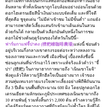
ดอกไม้ที่กำลังเป็นกระแสทอล์กออฟเดอะทาวน์อย่าง
ล้นหลาม ทั่วทั้งเนินเขาถูกโอบล้อมอย่างอ่อนโยนด้วย
ดอกไฮเดรนเยียสีน้ำเงินม่วงแบบจัดเต็ม และที่ใจดี
ที่สุดคือ ชูจุดเด่น "ไม่มีค่าเข้าชม ไม่มีขั้นต่ำ" แถมยัง
สามารถพาสัตว์เลี้ยงแสนรักเข้ามาเดินเล่นในสวน
ด้วยกันได้ กลายเป็นตัวเลือกอันดับหนึ่งในการชม
ดอกไม้ช่วงต้นฤดูร้อนของไต้หวันในปีนี้~
ฟาร์มกาแฟจี้ปาตง
(
穧粑崠咖啡農場
)
แห่งนี้ ซ่อนตัว
อยู่บริเวณกึ่งกลางเขาตรงรอยต่อระหว่างหลงถาน
ของเถาหยวนและกวนซี เมืองซินจู๋ เบื้องหลังชื่อนี้
ซ่อนลูกเล่นที่น่ารักเอาไว้ เพราะแท้จริงแล้วคำว่า "จี้
ปา" (
穧粑
) ในภาษาฮากกาหมายถึง "เนินเขาโมจิ"
ฟังดูแล้วให้ความรู้สึกฮีลใจเป็นอย่างมาก
เจ้าของ
สวนทุ่มเทแรงกายแรงใจเพาะเลี้ยงอย่างพิถีพิถันนาน
ถึง
3
ปีเต็ม บนพื้นที่ประมาณ
600 ผิง
โดยปลูกดอกไฮ
เดรนเยียตามลักษณะภูมิประเทศของเนินเขามากถึง
10
สายพันธุ์ รวมทั้งสิ้นกว่า
2,000
ต้น สร้าง
ความรู้สึก
สไตล์รีสอร์ทตากอากาศที่มีรสนิยมไม่ซ้ำใคร
สิ่งที่ได้