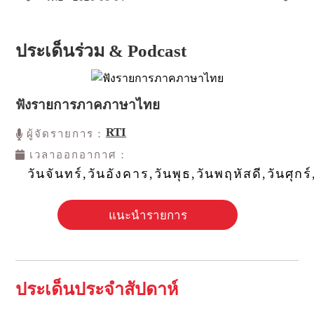
ประเด็นร่วม & Podcast
ฟังรายการภาคภาษาไทย
RTI
ผู้จัดรายการ：
เวลาออกอากาศ：
วันจันทร์,วันอังคาร,วันพุธ,วันพฤหัสดี,วันศุกร์
แนะนำรายการ
ประเด็นประจำสัปดาห์