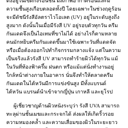
ตั้งอยู่ในเขตกึ่งร้อนชื้น มีสภาพอากาศร้อนและมี
ความชื้นสูงเกือบตลอดทั้งปี โดยเฉพาะในช่วงฤดูร้อน
จะมีดัชนีรังสีอัลตราไวโอเลต (UV) อยู่ในระดับสูงถึง
สูงมาก ดังนั้นในเมื่อมีรังสี UV อยู่รอบตัวทุกวัน ครีม
กันแดดจึงเป็นไอเทมที่ขาไม่ได้ อย่างไรก็ตามหลาย
คนมักหยิบครีมกันแดดขึ้นมาใช้เฉพาะวันที่แดดจัด
หรือเมื่อต้องออกไปทำกิจกรรมกลางแจ้ง แต่ในความ
เป็นจริงแล้วรังสี UV สามารถทำร้ายผิวได้ทุกวัน แม้
ในวันที่ท้องฟ้าครึ้ม ฝนตก หรือแม้แต่นั่งทำงานอยู่
ใกล้หน้าต่างภายในอาคาร นั่นจึงทำให้ตลาดครีม
กันแดดในไต้หวันมีการแข่งขันสูง มีทั้งแบรนด์
ไต้หวัน แบรนด์นำเข้าจากญี่ปุ่น เกาหลี และยุโรป
ผู้เชี่ยวชาญด้านผิวหนังระบุว่า รังสี UVA สามารถ
ทะลุผ่านชั้นเมฆและกระจกได้ ส่งผลให้เกิดริ้วรอย
ความหมองคล้ำ และความเสื่อมของผิวในระยะยาว