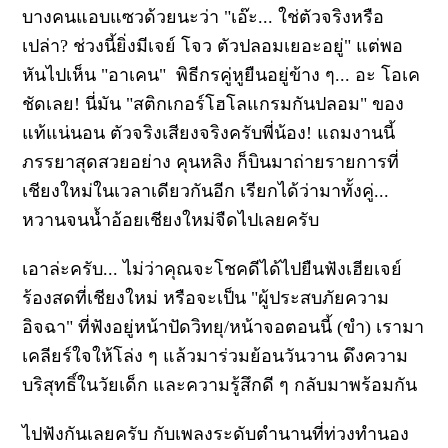
บางคนแอบแซวด้วยนะว่า "เอ๊ะ... ใช่ตัวจริงหรือ
เปล่า? ช่วงนี้ยิ่งมีเจย์ โจว ตัวปลอมเยอะอยู่" แต่พอ
หันไปเห็น "อาเคน" พิธีกรคู่หูยืนอยู่ข้าง ๆ... อะ โอเค
ชัดเลย! นี่มัน "สติกเกอร์โฮโลแกรมกันปลอม" ของ
แท้แน่นอน ตัวจริงเสียงจริงครับพี่น้อง! แถมงานนี้
ภรรยาสุดสวยอย่าง คุนหลิง ก็บินมาถ่ายรายการที่
เชียงใหม่ในเวลาเดียวกันอีก เรียกได้ว่ามาทั้งคู่...
หวานจนน้ำอ้อยเชียงใหม่จืดไปเลยครับ
เอาล่ะครับ... ไม่ว่าคุณจะโชคดีได้ไปยืนฟังเฮียเจย์
ร้องสดที่เชียงใหม่ หรือจะเป็น "ผู้ประสบภัยความ
อิจฉา" ที่ฟังอยู่หน้าปัดวิทยุ/หน้าจอตอนนี้ (ขำ) เรามา
เคลียร์ใจให้โล่ง ๆ แล้วมาร่วมย้อนวันวาน ดึงความ
บริสุทธิ์ในวัยเด็ก และความรู้สึกดี ๆ กลับมาพร้อมกัน
ไปฟังกันเลยครับ กับเพลงระดับตำนานที่ท่วงทำนอง