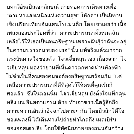
บทกวีอันเป็นเอกลักษณ์ ถ่ายทอดการเดินทางเพื่อ
"ตามหาแสงเหนือแห่งความสุข" ให้กลายเป็นนิทาน
เชิงเปรียบเทียบอันแสนโรแมนติก โดยเขาเผยว่า เนื้อ
เพลงสองประโยคที่ว่า "ความปรารถนาทั้งหมดฉัน
เหลือไว้ให้เธอเป็นคนอธิษฐาน เพราะฉันรู้ว่าฉันจะอยู่
ในความปรารถนาของ เธอ" นั้น แท้จริงแล้วมาจาก
แรงบันดาลใจของตัว โจวเจี๋ยหลุน เอง เนื่องจาก โจ
วเจี๋ยหลุน มองว่ายามที่เห็นดาวตกพาดผ่านท้องฟ้า
ไม่จำเป็นที่คนสองคนจะต้องอธิษฐานพร้อมกัน "แค่
เหลือความปรารถนาที่ดีที่สุดไว้ให้คนที่คุณรักก็
พอแล้ว" ซึ่งในตอนนั้น โจวเจี๋ยหลุน ยังตั้งใจแท็กคุน
หลิง บน อินสตาแกรม ด้วย ทำเอาชาวเน็ตรู้สึกถึง
ความหวานอันน่าอิจฉาไปตามๆ กัน โดยมิวสิกวิดีโอ
ของเพลงนี้ ได้เดินทางไปถ่ายทำไกลถึง เมลเบิร์น
ของออสเตรเลีย โดยใช้ทัศนียภาพของถนนอันกว้าง