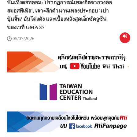
บันเทิงดอทคอม: ปรากฏการณ์เพลงฮิตจากวงคอ
สมอสพีเพิล', เจาะลึกตำนานเพลงประกอบ 'เปา
บุ้นจิ้น' อันโด่งดัง และเบื้องหลังสุดเอ็กซ์คลูซีฟ
ของเวที GMA 37
05/07/2026