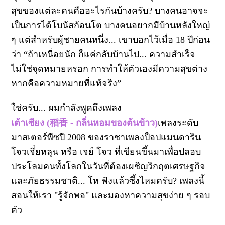
สุขของแต่ละคนคืออะไรกันบ้างครับ? บางคนอาจจะ
เป็นการได้โบนัสก้อนโต บางคนอยากมีบ้านหลังใหญ่
ๆ แต่สำหรับผู้ชายคนหนึ่ง... เขาบอกไว้เมื่อ 18 ปีก่อน
ว่า “ถ้าเหนื่อยนัก ก็แค่กลับบ้านไป... ความสำเร็จ
ไม่ใช่จุดหมายหรอก การทำให้ตัวเองมีความสุขต่าง
หากคือความหมายที่แท้จริง”
ใช่ครับ... ผมกำลังพูดถึงเพลง
เต้าเซียง (稻香 - กลิ่นหอมของต้นข้าว)
เพลงระดับ
มาสเตอร์พีซปี 2008 ของราชาเพลงป็อปแมนดาริน
โจวเจี๋ยหลุน หรือ เจย์ โจว ที่เขียนขึ้นมาเพื่อปลอบ
ประโลมคนทั้งโลกในวันที่ต้องเผชิญวิกฤตเศรษฐกิจ
และภัยธรรมชาติ... โห ฟังแล้วซึ้งไหมครับ? เพลงนี้
สอนให้เรา "รู้จักพอ" และมองหาความสุขง่าย ๆ รอบ
ตัว