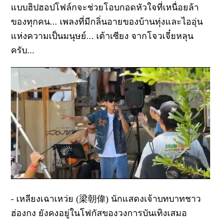
แบบฮิปฮอปโฟล์กจะช่วยโอบกอดหัวใจที่เหนื่อยล้า
ของทุกคน... เพลงที่มีกลิ่นอายของบ้านทุ่งและไออุ่น
แห่งความเป็นมนุษย์... เต้าเซียง จากโจวเจี๋ยหลุน
ครับ...
- เหลียงเฉาเหว่ย (梁朝偉) นักแสดงเจ้าบทบาทชาว
ฮ่องกง ยังคงอยู่ในโฟกัสของวงการบันเทิงเสมอ