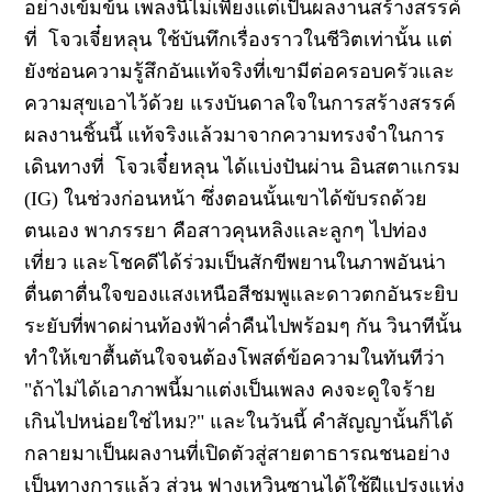
อย่างเข้มข้น เพลงนี้ไม่เพียงแต่เป็นผลงานสร้างสรรค์
ที่ โจวเจี๋ยหลุน ใช้บันทึกเรื่องราวในชีวิตเท่านั้น แต่
ยังซ่อนความรู้สึกอันแท้จริงที่เขามีต่อครอบครัวและ
ความสุขเอาไว้ด้วย แรงบันดาลใจในการสร้างสรรค์
ผลงานชิ้นนี้ แท้จริงแล้วมาจากความทรงจำในการ
เดินทางที่ โจวเจี๋ยหลุน ได้แบ่งปันผ่าน อินสตาแกรม
(IG) ในช่วงก่อนหน้า ซึ่งตอนนั้นเขาได้ขับรถด้วย
ตนเอง พาภรรยา คือสาวคุนหลิงและลูกๆ ไปท่อง
เที่ยว และโชคดีได้ร่วมเป็นสักขีพยานในภาพอันน่า
ตื่นตาตื่นใจของแสงเหนือสีชมพูและดาวตกอันระยิบ
ระยับที่พาดผ่านท้องฟ้าค่ำคืนไปพร้อมๆ กัน วินาทีนั้น
ทำให้เขาตื้นตันใจจนต้องโพสต์ข้อความในทันทีว่า
"ถ้าไม่ได้เอาภาพนี้มาแต่งเป็นเพลง คงจะดูใจร้าย
เกินไปหน่อยใช่ไหม?" และในวันนี้ คำสัญญานั้นก็ได้
กลายมาเป็นผลงานที่เปิดตัวสู่สายตาธารณชนอย่าง
เป็นทางการแล้ว ส่วน ฟางเหวินซานได้ใช้ฝีแปรงแห่ง