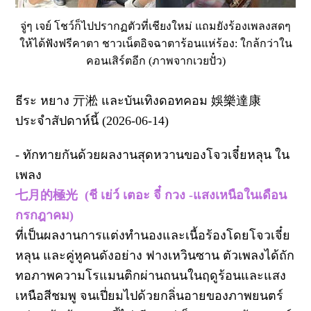
จู่ๆ เจย์ โชว์ก็ไปปรากฏตัวที่เชียงใหม่ แถมยังร้องเพลงสดๆ
ให้ได้ฟังฟรีคาตา ชาวเน็ตอิจฉาตาร้อนแห่ร้อง: ใกล้กว่าใน
คอนเสิร์ตอีก (ภาพจากเวยปั๋ว)
ธีระ หยาง 亓淞 และบันเทิงดอทคอม 娛樂達康
ประจำสัปดาห์นี้ (2026-06-14)
- ทักทายกันด้วยผลงานสุดหวานของโจวเจี๋ยหลุน ใน
เพลง
七月的極光 (ชี เย่ว์ เตอะ จี๋ กวง -แสงเหนือในเดือน
กรกฎาคม)
ที่เป็นผลงานการแต่งทำนองและเนื้อร้องโดยโจวเจี๋ย
หลุน และคู่หูคนดังอย่าง ฟางเหวินซาน ตัวเพลงได้ถัก
ทอภาพความโรแมนติกผ่านถนนในฤดูร้อนและแสง
เหนือสีชมพู จนเปี่ยมไปด้วยกลิ่นอายของภาพยนตร์