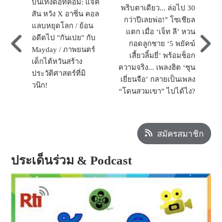
บันเทิงดอทคอม: แจ็ค
พริบตาเดียว... ล่อไป 30
สัน หวัง X อาซิ่น คอล
กว่าปีเลยพ่อ!” โซเชียล
แลบหยุดโลก / ย้อน
แตก เมื่อ ‘เจ็ท ลี’ หวน
อดีตไป "กันเปย" กับ
กอดลูกชาย ‘5 พยัคฆ์
Mayday / ภาพยนตร์
เสี้ยวลิ้มยี่’ พร้อมช็อก
เด็กไต้หวันสร้าง
ความจริง... เพลงฮิต ‘ซุน
ประวัติศาสตร์ที่มิ
เยี่ยนจือ’ กลายเป็นเพลง
วนิก!
“โดนสวมเขา” ไปได้ไง?
สมัครสมาชิก
ประเด็นร่วม & Podcast