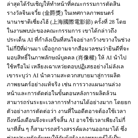
ล่าสุดได้รับเชิญให้ทำหน้าที่คณะกรรมการตัดสิน
รางวัลจินเจวี๋ย (金爵獎) ในเทศกาลภาพยนตร์
นานาชาติเซี่ยงไฮ้ (上海國際電影節) ครั้งที่ 28 โดย
ในงานพบปะของคณะกรรมการ เขาได้กล่าวถึง
ประเด็น AI ที่กำลังเป็นที่สนใจอย่างกว้างขวางในช่วง
ไม่กี่ปีที่ผ่านมา เมื่อถูกถามจากสื่อมวลชนว่ายินดีที่จะ
มอบสิทธิ์ในภาพลักษณ์บุคคล (肖像權) ให้ AI นำไป
ใช้หรือไม่ เหลียงเฉาเหว่ยตอบปฏิเสธอย่างไม่ลังเล
เขาระบุว่า AI นำความสะดวกสบายมาสู่การผลิต
ภาพยนตร์อย่างแท้จริง เช่น การวางแผนงานล่วง
หน้าและการตัดต่อในขั้นตอนหลังการผลิตล้วน
สามารถร่นระยะเวลาการทำงานได้อย่างมาก โดยยก
ตัวอย่างการตัดต่อว่า งานที่ในอดีตอาจต้องใช้เวลา
ถึงหนึ่งเดือนจึงจะเสร็จสิ้น AI อาจใช้เวลาเพียงไม่กี่
นาทีสั้น ๆ ก็สามารถสร้างสรรค์ผลงานออกมาได้ ซึ่ง
ช่วยประหยัดต้นทุนให้กับผู้สร้างภาพยนตร์ได้เป็น