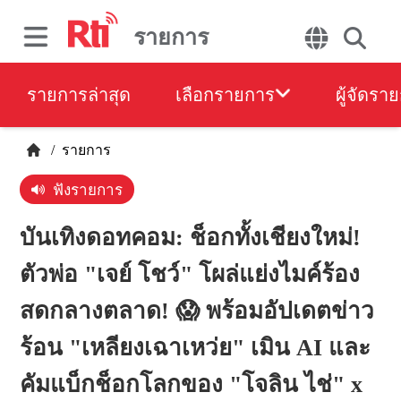
รายการ
รายการล่าสุด
เลือกรายการ
ผู้จัดรา
/
รายการ
ฟังรายการ
บันเทิงดอทคอม: ช็อกทั้งเชียงใหม่!
ตัวพ่อ "เจย์ โชว์" โผล่แย่งไมค์ร้อง
สดกลางตลาด! 😱 พร้อมอัปเดตข่าว
ร้อน "เหลียงเฉาเหว่ย" เมิน AI และ
คัมแบ็กช็อกโลกของ "โจลิน ไช่" x