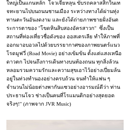
ใหญ่เป็นแกนหลัก โจวเจี๋ยหลุน ขับรถคลาสสิกวินเท
จทะยานไปบนถนนชานเมือง ระหว่างทางได้ผ่านทุ่ง
ทานตะวันอันงดงาม และยังได้ถ่ายภาพชายฝั่งอันต
ระการตาของ "โขดหินสิบสองอัครสาวก" ซึ่งเป็น
สถานที่ท่องเที่ยวชื่อดังของ ออสเตรเลีย ทำให้ภาพที่
ออกมาอบอวลไปด้วยบรรยากาศของภาพยนตร์แนว
โรดมูฟวี่ (Road Movie) อย่างเข้มข้น ตั้งแต่แสงเหนือ
ดาวตก ไปจนถึงการเดินทางบนท้องถนน ทุกสิ่งล้วน
หลอมรวมความรักและความสุขเอาไว้อย่างเปี่ยมล้น
อยู่ในท่วงทำนองอย่างครบถ้วน จนทำให้แฟน ๆ
จำนวนไม่น้อยต่างพากันแซวอย่างอารมณ์ดีว่า ท่าน
ประธานโจว ช่างเป็นคนที่โรแมนติกอย่างสุดยอด
จริงๆ!" (ภาพจาก JVR Music)