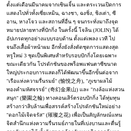
ตั้งแต่เดือนมีนาคมจากเซินเจิ้น และตระเวนเปิดการ
แสดงไปทั่วทั้งเซี่ยเหมิน, ฉางชา, ฉงชิ่ง, ชิงเต่า, ซี
อาน, หางโจว และสถานที่อื่น ๆ จนกระทั่งมาถึงจุด
หมายปลายทางที่ปักกิ่ง ในครั้งนี้ โจลิน (JOLIN) ได้
อัปเกรดทุกอย่างแบบรอบด้าน ตั้งแต่เพลง เวที ไป
จนถึงเสื้อผ้าหน้าผม อีกทั้งยังสั่งตัดชุดการแสดงสุด
หรูใหม่ 3 ชุดเป็นพิเศษสำหรับรอบปักกิ่งโดยเฉพาะ
ขณะเดียวกัน โปรดักชันของพร็อพแฟนตาซีขนาด
ใหญ่ประกอบการแสดงก็ได้พัฒนาขึ้นอีกขั้นต่อจาก
"เรือแห่งความรื่นรมย์" (愉悅之舟), "ภูเขาผลไม้
ทองคำมหัศจรรย์" (奇幻金果山) และ "กงล้อแห่งสวน
สนุก" (樂園之輪) ทางคอนเสิร์ตรอบปักกิ่ง ได้ทุ่มทุน
สร้างกว่าสิบล้านเพื่อสรรค์สร้างโปรดักชันใหม่อย่าง
"ดอกไม้เจิดจรัส" (璀璨之花) เพื่อเป็นสัญลักษณ์แทน
จิตสำนึกแห่งความรื่นรมย์ภายในที่เบ่งบานและตื่นรู้