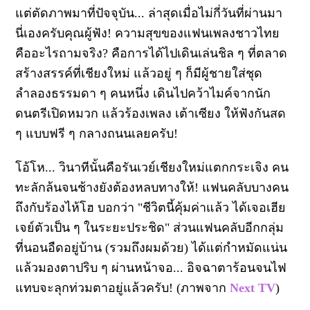
แต่ตัดภาพมาที่ปัจจุบัน... ล่าสุดเมื่อไม่กี่วันที่ผ่านมา
นี่เองครับคุณผู้ฟัง! ความสุขของแฟนเพลงชาวไทย
คืออะไรถามจริง? คือการได้ไปเดินเล่นชิล ๆ ที่ตลาด
สร้างสรรค์ที่เชียงใหม่ แล้วอยู่ ๆ ก็มีผู้ชายใส่ชุด
ลำลองธรรมดา ๆ คนหนึ่ง เดินไปคว้าไมค์จากนัก
ดนตรีเปิดหมวก แล้วร้องเพลง เต้าเซียง ให้ฟังกันสด
ๆ แบบฟรี ๆ กลางถนนเลยครับ!
โอ้โห... วินาทีนั้นคือรันเวย์เชียงใหม่แตกกระเจิง คน
ทะลักล้นจนช้างยังต้องหลบทางให้! แฟนคลับบางคน
ถึงกับร้องไห้โฮ บอกว่า "ชีวิตนี้คุ้มค่าแล้ว ได้เจอเฮีย
เจย์ตัวเป็น ๆ ในระยะประชิด" ส่วนแฟนคลับอีกกลุ่ม
ที่นอนอืดอยู่บ้าน (รวมถึงผมด้วย) ได้แต่กำหมัดแน่น
แล้วมองตาปริบ ๆ ผ่านหน้าจอ... อิจฉาตาร้อนจนไฟ
แทบจะลุกท่วมตาอยู่แล้วครับ! (ภาพจาก
Next TV
)