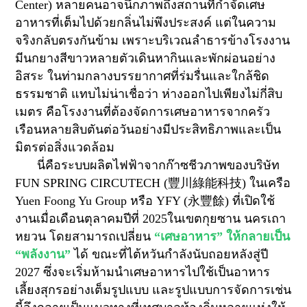
Center)
หลายคนอาจนึกภาพถึงสถานที่กำจัดเศษ
อาหารที่เต็มไปด้วยกลิ่นไม่พึงประสงค์ แต่ในความ
จริงกลับตรงกันข้าม เพราะบริเวณลำธารข้างโรงงาน
มีนกยางสีขาวหลายตัวเดินหากินและพักผ่อนอย่าง
อิสระ ในท่ามกลางบรรยากาศที่ร่มรื่นและใกล้ชิด
ธรรมชาติ แทบไม่น่าเชื่อว่า ห่างออกไปเพียงไม่กี่สิบ
เมตร คือโรงงานที่ต้องจัดการเศษอาหารจากครัว
เรือนหลายสิบตันต่อวันอย่างมีประสิทธิภาพและเป็น
มิตรต่อสิ่งแวดล้อม
นี่คือระบบผลิตไฟฟ้าจากก๊าซชีวภาพของบริษัท
FUN SPRING CIRCUTECH
(
豐川綠能科技
)
ในเครือ
Yuen Foong Yu Grou
p
หรือ
YFY (
永豐餘
)
ที่เปิดใช้
งานเมื่อเดือนตุลาคมปีที่ 2025ในเขตกุยซาน นครเถา
หยวน โดยสามารถเปลี่ยน
“เศษอาหาร” ให้กลายเป็น
“พลังงาน”
ได้ ขณะที่ไต้หวันกำลังนับถอยหลังสู่ปี
2027
ซึ่งจะเริ่มห้ามนำเศษอาหารไปใช้เป็นอาหาร
เลี้ยงสุกรอย่างเต็มรูปแบบ และรูปแบบการจัดการเช่น