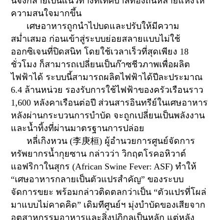
นี้จึงกลายเป็นแนวทางที่เทศบาลท้องถิ่นหลายแห่งให้
ความสนใจมากขึ้น
เศษอาหารถูกนำไปบดและปรับให้มีความ
สม่ำเสมอ ก่อนเข้าสู่ระบบย่อยสลายแบบไม่ใช้
ออกซิเจนที่ปิดสนิท โดยใช้เวลาเร็วที่สุดเพียง
18
ชั่วโมง ก็สามารถเปลี่ยนเป็นก๊าซชีวภาพเพื่อผลิต
ไฟฟ้าได้ ระบบนี้สามารถผลิตไฟฟ้าได้ปีละประมาณ
6.4
ล้านหน่วย รองรับการใช้ไฟฟ้าของครัวเรือนราว
1,600
หลังคาเรือนต่อปี ส่วนสารอินทรีย์ในเศษอาหาร
หลังผ่านกระบวนการบำบัด จะถูกเปลี่ยนเป็นพลังงาน
และน้ำทิ้งที่ผ่านมาตรฐานการปล่อย
หลี่เกิงหวน (
李庚桓
)
ผู้อำนวยการศูนย์จัดการ
ทรัพยากรน้ำกุยซาน กล่าวว่า วิกฤตโรคอหิวาต์
แอฟริกาในสุกร (
African Swine Fever: ASF)
ทำให้
“เศษอาหารกลายเป็นตัวแปรสำคัญ” ของระบบ
จัดการขยะ พร้อมกล่าวติดตลกว่าเป็น “ตัวแปรที่โผล่
มาแบบไม่คาดคิด” เดิมทีศูนย์ฯ มุ่งบำบัดของเสียจาก
อุตสาหกรรมอาหารและสิ่งปฏิกูลเป็นหลัก แต่หลัง