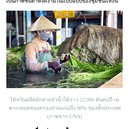
เป็นภาพชินตาที่งดงามในแบบฉบับของชุมชนแห่งนี้
ไต้หวันผลิตผักสายบัวน้ำได้ราว 22,900 ตันต่อปี เฉ
พาะเหม่ยหนงครองส่วนแบ่งถึง 80% ของทั้งประเทศ
(ภาพจาก CNA)