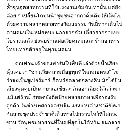
ค้ำจุนอุตสาหกรรมที่ใช้แรงงานเข้มข้นเท่านั้น แต่ยัง
ค่อย ๆ เปลี่ยนโฉมหน้าชุมชนฮากกาดั้งเดิมให้เต็มไป
ด้วยความหลากหลายทางวัฒนธรรม วันนี้หากเดินไป
ตามถนนในเหม่ยหนง นอกจากก๋วยเตี๋ยวฮากกาแบบ
โบราณแล้ว ยังพบร้านเฝอเวียดนามและร้านอาหาร
ไทยแทรกตัวอยู่ในทุกมุมถนน
คุณฟ่าน เจ้าของฟาร์มในพื้นที่ เล่าด้วยน้ำเสียง
คุ้นเคยว่า "ชาวเวียดนามมีอยู่ทุกที่ในเหม่ยหนง" ไม่
ว่าจะเป็นซูเปอร์มาร์เก็ตหรือตลาดกลางคืน มักได้ยิน
เสียงพูดคุยเป็นภาษาเอเชียตะวันออกเฉียงใต้แว่วมา
แม้แต่ร้านไก่ทอดยังติดป้ายหลายภาษาเพื่อรองรับ
ลูกค้า ในช่วงเทศกาลตรุษจีน แรงงานต่างชาติยังพา
กันสวมชุดประจำชาติเดินทางไปกราบไหว้ที่โฝกวง
ซาน วัดพุทธมหายานที่ใหญ่ที่สุดในไต้หวัน จนกลาย