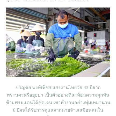
ขวัญชัย พงษ์เพ็ชร แรงงานไทยวัย 43 ปีจาก
พระนครศรีอยุธยา เป็นตัวอย่างที่สะท้อนความผูกพัน
ข้ามพรมแดนได้ชัดเจน เขาทำงานอย่างทุ่มเทมานาน
6 ปีจนได้รับการดูแลจากนายจ้างเสมือนคนใน