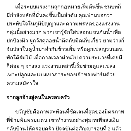
เมื่อระบบแรงงานถูกกฎหมายเริ่มต้นขึ้น ชนบทก็
มีกำลังหลักที่มั่นคงขึ้นเป็นลำดับ คุณฟ่านบอกว่า
ประทับใจในภูมิปัญญาและความทรหดของแรงงาน
กลุ่มนี้อย่างมาก พวกเขารู้จักใส่ปลอกแขนกันน้ำเพื่อ
ปกป้องผิว ผูกวัสดุลอยน้ำติดกับมีดเก็บเกี่ยว ยามว่างก็
จับปลาในคูน้ำมาทำกับข้าวเพิ่ม หรือผูกเปลญวนนอน
พักใต้ร่มไม้ เมื่อกาลเวลาผ่านไป ความระแวงที่เคยมี
ก็ค่อย ๆ จางลง แรงงานเหล่านี้เริ่มช่วยดูแลแปลง
เพาะปลูกและแบ่งเบาภาระของเจ้าของฟาร์มด้วย
ความสมัครใจ
จากลูกจ้างสู่คนในครอบครัว
ขวัญชัยคือภาพสะท้อนที่ชัดเจนที่สุดของมิตรภาพ
ที่ข้ามพ้นพรมแดน เขาทำงานอย่างทุ่มเทเพื่อส่งเงิน
กลับบ้านให้ครอบครัว ปัจจุบันต่อสัญญารอบที่ 2 แล้ว