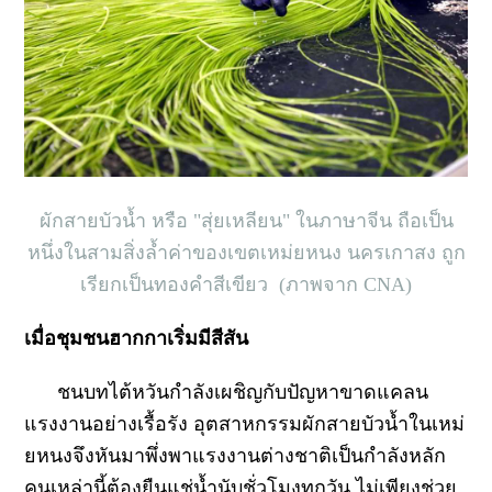
ผักสายบัวน้ำ หรือ "สุ่ยเหลียน" ในภาษาจีน ถือเป็น
หนึ่งในสามสิ่งล้ำค่าของเขตเหม่ยหนง นครเกาสง ถูก
เรียกเป็นทองคำสีเขียว
(ภาพจาก CNA)
เมื่อชุมชนฮากกาเริ่มมีสีสัน
ชนบทไต้หวันกำลังเผชิญกับปัญหาขาดแคลน
แรงงานอย่างเรื้อรัง อุตสาหกรรมผักสายบัวน้ำในเหม่
ยหนงจึงหันมาพึ่งพาแรงงานต่างชาติเป็นกำลังหลัก
คนเหล่านี้ต้องยืนแช่น้ำนับชั่วโมงทุกวัน ไม่เพียงช่วย