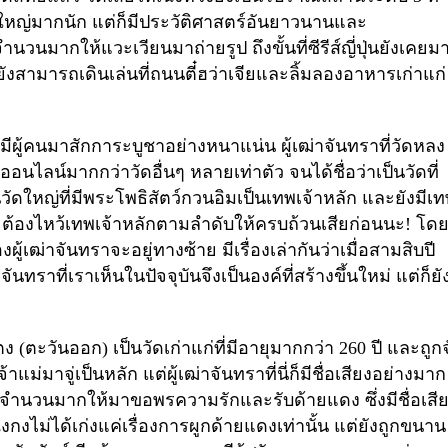
ม่ใหญ่มากนัก แต่ก็มีประวัติศาสตร์อันยาวนานและ
นวนมากให้แวะเวียนมาถ่ายรูป ถึงขั้นที่ซีรีส์ญี่ปุ่นยังเคยม
ยังสามารถเดินเล่นที่ถนนตี๋ฮว่าเจียและลิ้มลองอาหารเก่าแก่
ี่มีผู้คนมาสักการะบูชาอย่างหนาแน่น ผู้เฒ่าจันทราที่วัดหลง
ไลน์มากกว่าวัดอื่นๆ หลายเท่าตัว จนได้ชื่อว่าเป็นวัดที่
ป็นวัดใหญ่ที่มีพระโพธิสัตว์กวนอิมเป็นเทพเจ้าหลัก และยังมีเ
า ต้องไหว้เทพเจ้าหลักตามลำดับให้ครบถ้วนเสียก่อนนะ!
โด
้เฒ่าจันทราจะอยู่ทางซ้าย มีเรื่องเล่า
กันว่าเมื่อสามสิบปี
ันทราที่เราเห็นในปัจจุบันจึงเป็นองค์ที่สร้างขึ้นใหม่ แต่ก็ยั
ง (ตะวันออก
)
เป็นวัดเก่าแก่ที่มีอายุมากกว่า
260
ปี และถูก
จ้าแม่มาจู่เป็นหลัก แต่ผู้เฒ่าจันทราที่นี่ก็มีชื่อเสียงอย่างมาก
ู้คนจำนวนมากให้มาขอพรความรักและรับด้ายแดง ซึ่งมีชื่อเสี
อเฉิงกงไม่ได้เก่งแค่เรื่องการผูกด้ายแดงเท่านั้น แต่ยังถูกขนาน