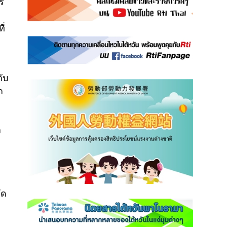
ร
ี่
กับ
ก
ง
ัด
4