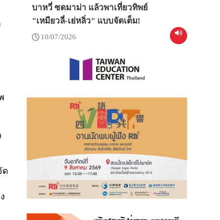
บาหวี่ ซดมาม่า แล้วพาเที่ยวทิพย์
"เหมียวลี่-เย่หลิ่ว" แบบจัดเต็ม!
า
10/07/2026
ทพ
ย
ง
จัด
ยง