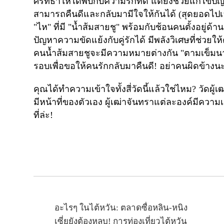
ศรัทธาให้ได้พบกับความรักที่ดี แต่ยังช่วยแก้ไขปั
สามารถคืนดีและกลับมามีใจให้กันได้ (สุดยอดไปเล
"ไห" ที่มี "น้ำส้มสายชู" พร้อมกับช้อนคนตั้งอยู่ด
ปัญหาความขัดแย้งกับคู่รักได้ มีพลังวิเศษที่ช่วยใ
คนน้ำส้มสายชูจะมีความหมายต่างกัน "ตามเข็มน
รอบเพื่อขอให้คนรักกลับมาคืนดี! อย่าคนผิดข้างน
คุณได้ทำความเข้าใจทั้งสี่วัดนี้แล้วใช่ไหม
?
วัดผู
มีหน้าที่ของตัวเอง ผู้เฒ่าจันทราแต่ละองค์มีความ
ที่ล่ะ!
อะไรๆ ในไต้หวัน: ตลาดซื่อหลิน-หนิง
เซี่ยยังต้องหลบ! การท่องเที่ยวไต้หวัน