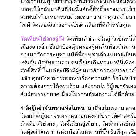
นามว่าเป็น ผู้เชี่ยวชาญด้านการประนีประนอมควา
ขอพรให้กลับมาคืนดีกันนั้นศักดิ์สิทธิ์อย่างมากแล
สัมพันธ์ที่ไม่เหมาะสมด้วยเช่นกัน หากคุณยังไม
ไม่ดี วัดเล่อเฉิงกงอาจเป็นตัวเลือกที่ดีสำหรับคุณ
วัดเทียนโฮ่วกง
ลู่กั่ง
วัดเทียนโฮ่วกงในลู่กั่งเป็นหน
เมืองจางฮั่ว
ซึ่งปกป้องคุ้มครองผู้คนในท้องถิ่นมาน
การมาสักการะบูชา แม้ที่นี่จะบูชาเจ้าแม่มาจู่เป็น
เช่นกัน ผู้ศรัทธาหลายคนตั้งใจเดินทางมาที่นี่เพื่อ
ศักดิ์สิทธิ์ ในแต่ละปีจึงมีผู้คนมาสักการะบูชา
แล้ว คุณยังสามารถขอพรเรื่องความสำเร็จในหน้าที
ความต้องการได้ครบถ้วน หลังจากไหว้ผู้เฒ่าจันทร
สัมผัสบรรยากาศเมืองโบราณอันงดงามได้อีกด้วย
4
วัดผู้เฒ่าจันทราแห่งไถหนาน
เมืองไถหนาน
อาจก
โดยมีวัดผู้เฒ่าจันทราหลายแห่งที่มีประวัติศาสต
ต้าเทียนโฮ่วกง
,
วัดจี้เตี่ยนอู่เมี่ยว
,
วัดต้ากวนยินถิง
วัดผู้เฒ่าจันทราแห่งเมืองไถหนานที่ขึ้นชื่อที่สุด เ