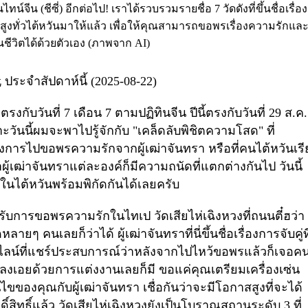
จีน (ชีซี่) อีกต่อไป! เราได้รวบรวมรายชื่อ 7 วัดดังที่ขึ้นชื่อเรื่อง
สูงทั่วไต้หวันมาให้แล้ว เพื่อให้คุณสามารถขอพรเรื่องความรักแล
าในชีวิตได้ด้วยตัวเอง (ภาพจาก AI)
玩
ประจำสัปดาห์นี้ (2025-08-22)
งกับวันที่ 7 เดือน 7 ตามปฏิทินจีน ปีนี้ตรงกับวันที่ 29 ส.ค.
าะวันนี้ผมจะพาไปรู้จักกับ "เคล็ดลับพิชิตความโสด" ที่
รื่องการไปขอพรความรักจากผู้เฒ่าจันทรา หรือที่คนไต้หวันเร
าผู้เฒ่าจันทราแต่ละองค์ก็มีความถนัดที่แตกต่างกันไป วันนี้
่สุดในไต้หวันพร้อมพิกัดกันได้เลยครับ
ับการขอพรความรักในไทเป วัดเสียไห่เฉิงหวงที่ถนนตี๋ฮว่า
ๆ คนเลยก็ว่าได้ ผู้เฒ่าจันทราที่นี่ขึ้นชื่อเรื่องการจับคู่ที
ลน์ที่แชร์ประสบการณ์ว่าหลังจากไปไหว้ขอพรแล้วก็เจอคนท
งเอยด้วยการแต่งงานเลยก็มี ขอแค่คุณเตรียมเครื่องเซ่น
ของคุณกับผู้เฒ่าจันทรา เชื่อกันว่าจะมีโอกาสสูงที่จะได้
ดิ์สิทธิ์แล้ว วัดเสียไห่เฉิงหวงยังเป็นโบราณสถานระดับ
3
ที่