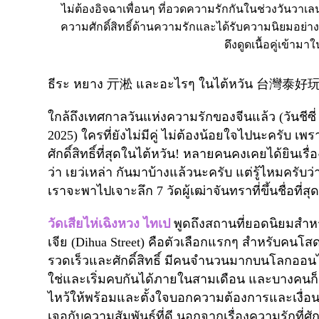
ไม่ต้องอิจฉาเพื่อนๆ ที่อวดความรักกันในช่วงวันวาเลนไทน์
ความศักดิ์สิทธิ์ด้านความรักและได้รับความนิยมอย่าง
ดึงดูดเนื้อคู่เข้าม
ธีระ หยาง
亓淞
และอะไรๆ ในไต้หวัน
台灣泰好
ใกล้ถึงเทศกาลวันแห่งความรักของจีนแล้ว (วันชีซี่ ตร
2025) ใครที่ยังไม่มีคู่ ไม่ต้องน้อยใจไปนะครับ เพร
ศักดิ์สิทธิ์ที่สุดในไต้หวัน! หลายคนคงเคยได้ยินเ
ว่า เยว่เหล่า กันมาบ้างแล้วนะครับ แต่รู้ไหมครับว่
เราจะพาไปเจาะลึก 7
วัดผู้เฒ่าจันทราที่ขึ้นชื่อที
วัดเสียไห่เฉิงหวง
ไทเป
พูดถึงสถานที่ยอดนิยมสำหร
เจีย (
Dihua Street)
คือตัวเลือกแรกๆ สำหรับคนโสดหลาย
รวดเร็วและศักดิ์สิทธิ์ มีคนจำนวนมากบนโลกออนไ
ใช่และเริ่มคบกันได้ภายในสามเดือน และบางคนก็ล
ไหว้ให้พร้อมและตั้งใจบอกความต้องการและเงื่อนไข
เจอกับความสัมพันธ์ที่ดี
นอกจากเรื่องความรักที่ศัก