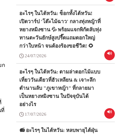
ะ
อะไรๆ ในไต้หวัน: ช็อกทั้งไต้หวัน!
เปิดวาร์ป 'โต๊ะไม้ฉาว' กลางทุ่งหญ้าที่
หยางหมิงซาน 💦 พร้อมแจกพิกัดลับทุ่ง
ทานตะวันยักษ์สูงปรี๊ดแถมดอกใหญ่
กว่าใบหน้า จนต้องร้องขอชีวิต! 🌻
24/07/2026
ียก
อะไรๆ ในไต้หวัน: ตามล่าดอกไม้แบบ
เที่ยววันเดียวที่ฮัวเหลียน & เจาะลึก
ตำนานลับ "ภูเขาหญ้า" ที่กลายมา
เป็นหยางหมิงซาน ในปัจจุบันได้
่
อย่างไร
ี่
17/07/2026
📻 อะไรๆ ในไต้หวัน: หลบพายุไต้ฝุ่น