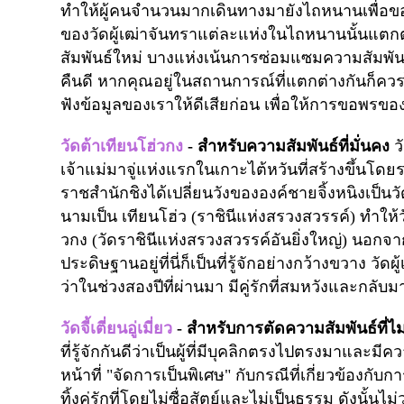
ทำให้ผู้คนจำนวนมากเดินทางมายังไถหนานเพื่อขอพรค
ของวัดผู้เฒ่าจันทราแต่ละแห่งในไถหนานนั้นแตกต
สัมพันธ์ใหม่ บางแห่งเน้นการซ่อมแซมความสัมพันธ
คืนดี หากคุณอยู่ในสถานการณ์ที่แตกต่างกันก็คว
ฟังข้อมูลของเราให้ดีเสียก่อน เพื่อให้การขอพรขอ
วัดต้าเทียนโฮ่วกง
-
สำหรับความสัมพันธ์ที่มั่นคง
ว
เจ้าแม่มาจู่แห่งแรกในเกาะไต้หวันที่สร้างขึ้น
ราชสำนักชิงได้เปลี่ยนวังขององค์ชายจิ้งหนิงเป็น
นามเป็น เทียนโฮ่ว (ราชินีแห่งสรวงสวรรค์) ทำให้วัดแ
วกง (วัดราชินีแห่งสรวงสวรรค์อันยิ่งใหญ่) นอกจากเจ
ประดิษฐานอยู่ที่นี่ก็เป็นที่รู้จักอย่างกว้างขวาง ว
ว่าในช่วงสองปีที่ผ่านมา มีคู่รักที่สมหวังและกล
วัดจี้เตี่ยนอู่เมี่ยว
-
สำหรับการตัดความสัมพันธ์ที่ไม
ที่รู้จักกันดีว่าเป็นผู้ที่มีบุคลิกตรงไปตรงมาและมีควา
หน้าที่ "จัดการเป็นพิเศษ" กับกรณีที่เกี่ยวข้องก
ทิ้งคู่รักที่โดยไม่ซื่อสัตย์และไม่เป็นธรรม ดังนั้นไ