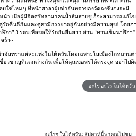
ญหาความสัมพันธ์ ทำให้คู่รักและคู่สามีภรรยาที่ทะเลาะกัน
ยใช่ไหม!) ที่หน้าศาลาผู้เฒ่าจันทราของวัดฉงชิ่งกงจะมี
้านหน้า เมื่อผู้มีจิตศรัทธามาคนน้ำส้มสายชู ก็จะสามารถแก้ไข
ห้คู่รักคืนดีกันและคู่สามีภรรยาอยู่กันอย่างมีความสุข! โดยก
าฬิกา"
3
รอบเพื่อขอให้รักกันยืนยาว ส่วน "ทวนเข็มนาฬิกา
ะจร้า~
้เฒ่าจันทราแต่ละแห่งในไต้หวันโดยเฉพาะในเมืองไถหนานต่
เชี่ยวชาญที่แตกต่างกัน เพื่อให้คุณขอพรได้ตรงจุด อย่าไปผิ
อะไร อะไร ในไต้หวัน
อะไรๆ ในไต้หวัน: สัปดาห์นี้พาคุณไปชม