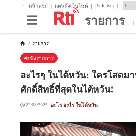
Skip
|
:::
|
|
Podcasts
หน้าแรก
แผนผังเว็บไซต์
to
the
รายการ
main
|
content
block
/
รายการ
ฟังรายการ
อะไรๆ ในไต้หวัน: ใครโสดมาทา
ศักดิ์สิทธิ์ที่สุดในไต้หวัน!
22/08/2025
อะไร อะไร ในไต้หวัน