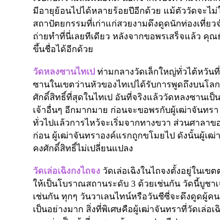
มีอายุย้อนไปได้หลายร้อยปีอีกด้วย แม้ตัววัดจะไ
สถาปัตยกรรมที่เก่าแก่สวยงามดึงดูดนักท่องเที่ยวจำ
ถ่ายทำที่นี่เลยทีเดียว หลังจากขอพรเสร็จแล้ว คุณ
ขึ้นชื่อได้อีกด้วย
วัดหลงซาน
ไทเป
ท่ามกลางวัดเล็กใหญ่ทั่วไต้หวันท
ซานในเขตว่านหัวของไทเปได้รับการพูดถึงบนโลกออน
ศักดิ์สิทธิ์ที่สุดในไทเป อันที่จริงแล้ววัดหลงซานเ
เจ้าอื่นๆ อีกมากมาย ก่อนจะขอพรกับผู้เฒ่าจันทร
ทั่วไปแล้วการไหว้จะเริ่มจากทางขวา ส่วนศาลาของผู
ก่อน ผู้เฒ่าจันทราองค์แรกถูกขโมยไป ดังนั้นผู้เฒ่าจ
คงศักดิ์สิทธิ์ไม่เปลี่ยนแปลง
วัดเล่อเฉิงกง
ไถจง
วัดเล่อเฉิงในไถจงตั้งอยู่
ในเขตต
ให้เป็นโบราณสถานระดับ
3
ด้วยเช่นกัน วัดนี้บูชาเ
เช่นกัน ทุกๆ วันวาเลนไทน์หรือวันชีซี่จะดึงดูดผ
เป็นอย่างมาก
สิ่งที่พิเศษคือผู้เฒ่าจันทราที่วัดเล่