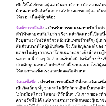
เพื่อให้ไม้เท้าของผู้เฒ่าจันทราจัดการตัดความสัมพั
ด้านความซื่อสัตย์และตรงไปตรงมาของผู้เฒ่าจันท
ให้เจอ "เนื้อคู่ที่ถูกต้อง"
วัดต้ากวนอินถิง
-
สำหรับการขอพรความรัก
ในช่วง
ทำให้หลายคนลืมไปว่า จริงๆ แล้ววัดแห่งนี้เป็นหนึ
ถิงบูชาพระโพธิสัตว์กวนอิมเป็นเทพเจ้าหลัก) ผู้เฒ่า
สัดส่วนปากที่ใหญ่เป็นพิเศษ จึงเป็นสัญลักษณ์ของ กา
แต่ยังไม่มีคู่ (ว่ากันว่าโดยเฉพาะอย่างยิ่งสำหรับผู
นอกจากนี้ ข้างๆ วัดต้ากวนยินถิงมี วัดซิงจี้กง
ซึ่ง
ประดิษฐานเทพเจ้าเป่าเซิงต้าตี้ หากคุณมาไหว้ผู้เฒ
ให้สุขภาพแข็งแรงและปลอดภัยด้วยนะ!
วัดฉงชิ่งซื่อ
-
สำหรับการขอคืนดี
ที่ตั้งของวัดฉง
เป็นวัดเล็กๆ ที่บูชาพระโพธิสัตว์กวนอิมเป็นเทพเจ้าห
ไม่เหมือนใคร! ในขณะที่วัดอื่นๆ เน้นการ ขอพรด้าน
ความรักที่ไม่ดี แต่ความสามารถพิเศษของผู้เฒ่าจั