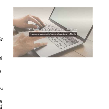
ัด
ต
ฮ่
น
็น
อด
ี้