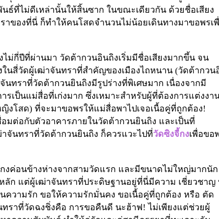
นธ์ที่ไม่ดีเหล่านั้นให้สิ้นซาก ในขณะเดียวกัน ด้วยชื่อเสียง
ราของที่นี่ ก็ทำให้คนโสดจำนวนไม่น้อยเดินทางมาขอพรเพื
ไม่กี่ปีที่ผ่านมา วัดต้ากวนอินถิงเริ่มมีชื่อเสียงมากขึ้น จน
่งในสี่วัดผู้เฒ่าจันทราที่สำคัญของเมืองไถหนาน (วัดต้ากวน
จันทราที่วัดต้ากวนยินถิงมีรูปร่างที่พิเศษมาก เนื่องจากมี
รเป็นแม่สื่อที่เก่งมาก ซึ่งเหมาะสำหรับผู้ที่ต้องการแต่งงา
้หญิงโสด) ที่จะมาขอพรให้แม่สื่อพาไปเจอเนื้อคู่ที่ถูกต้อง!
เชื่อมต่อกับตัวอาคารภายในวัดต้ากวนยินถิง และเป็นที่
่าจันทราที่วัดต้ากวนยินถิง ก็ควรแวะไปที่
วัดซิงจี้กง
เพื่อขอ
ชิ่งกงค่อนข้างห่างจากสามวัดแรก และมีขนาดไม่ใหญ่มากนัก
ลัก แต่ผู้เฒ่าจันทราที่ประดิษฐานอยู่ที่นี่มีความ เชี่ยวชาญ ท
ความรัก ขอให้ความรักมั่นคง ขอเนื้อคู่ที่ถูกต้อง หรือ ตัด
นทราที่วัดฉงชิ่งคือ การขอคืนดี นะฮ้าฟ!
ไม่เพียงแต่ช่วยผู้