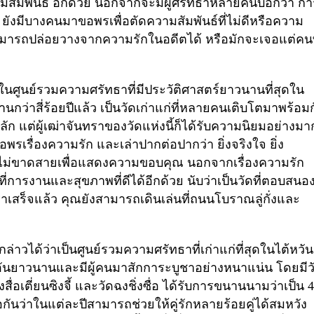
มสัมพันธ์ อีกด้วย นอกจากจะมีผู้ศรัทธาหลายคนบอกว่า กา
้ว ยังมีบางคนมาขอพรเพื่อตัดความสัมพันธ์ที่ไม่ดีหรือความ
่สามารถปล่อยวางจากความรักในอดีตได้ หรือมักจะเจอแต่คนท
ึ่งในศูนย์รวมความศรัทธาที่มีประวัติศาสตร์ยาวนานที่สุดใน
านกว่าสี่ร้อยปีแล้ว เป็นวัดเก่าแก่ที่หลายคนเติบโตมาพร้อม
หลัก แต่ผู้เฒ่าจันทราของวัดแห่งนี้ก็ได้รับความนิยมอย่างมา
ขอพรเรื่องความรัก และเล่าปากต่อปากว่า ยิ่งจริงใจ ยิ่ง
อย่างไม่ขาดสายเพื่อแสดงความขอบคุณ
นอกจากเรื่องความรัก
่การงานและสุขภาพที่ดีได้อีกด้วย นับว่าเป็นวัดที่ตอบสนอ
าเสร็จแล้ว คุณยังสามารถเดินเล่นที่ถนนโบราณลู่กั่งและ
ล่าวได้ว่าเป็นศูนย์รวมความศรัทธาที่เก่าแก่ที่สุดในไต้หวัน
ร์อันยาวนานและมีผู้คนมาสักการะบูชาอย่างหนาแน่น โดยมีว
สื่อเตี่ยนซิงจี้
และวัดฉงชิ่งซื่อ
ได้รับการขนานนามว่าเป็น
ชื่อกันว่าในแต่ละปีสามารถช่วยให้คู่รักหลายร้อยคู่ได้สมหวัง