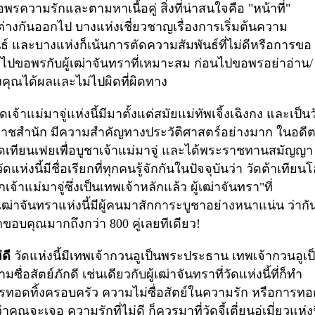
วามรักและตามหาเนื้อคู่ สิ่งที่น่าสนใจคือ "หน้าที่"
่างกันออกไป บางแห่งเชี่ยวชาญเรื่องการเริ่มต้นความ
์ และบางแห่งก็เน้นการตัดความสัมพันธ์ที่ไม่ดีหรือการขอ
รไปขอพรกับผู้เฒ่าจันทราที่เหมาะสม ก่อนไปขอพรอย่าอ่าน/
งคุณได้ผลและไม่ไปผิดที่ผิดทาง
ัดเจ้าแม่มาจู่แห่งนี้มีมาตั้งแต่สมัยแม่ทัพเจิ้งเฉิงกง
และเป็นว
โดยราชสำนัก มีความสำคัญทางประวัติศาสตร์อย่างมาก ในอดี
วัดเทียนเฟยเพื่อบูชาเจ้าแม่มาจู่ และได้พระราชทานสมัญญา
ห่งนี้มีชื่อเรียกที่ทุกคนรู้จักกันในปัจจุบันว่า วัดต้าเทียนโ
้าแม่มาจู่ซึ่งเป็นเทพเจ้าหลักแล้ว ผู้เฒ่าจันทรา"ที่
ัดผู้เฒ่าจันทราแห่งนี้มีผู้คนมาสักการะบูชาอย่างหนาแน่น ว่ากั
ับมาขอบคุณมากถึงกว่า
800
คู่เลยทีเดียว!
่ดี
วัดแห่งนี้มีเทพเจ้ากวนอูเป็นพระประธาน เทพเจ้ากวนอูเป
มซื่อสัตย์ภักดี เช่นเดียวกับผู้เฒ่าจันทราที่วัดแห่งนี้ที่ก็ทำ
ับการทอดทิ้งครอบครัว ความไม่ซื่อสัตย์ในความรัก หรือการท
ม่ว่าคุณจะเจอ ความรักที่ไม่ดี
ก็ควรมาที่วัดจี้เตี่ยนอู่เมี่ยวแห่งน