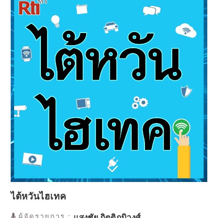
ไต้หวันไฮเทค
ผู้จัดรายการ：
แสงชัย กิตติภูมิวงศ์