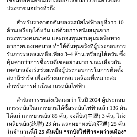
เชื่อมต่อพื้นที่ชนบท เพื่อยกระดับการเดินทางของ
ประชาชนอย่างทั่วถึง
สำหรับราคาต่อคันของรถบัสไฟฟ้าอยู่ที่ราว
10
ล้านเหรียญไต้หวัน แต่ด้วยการสนับสนุนจาก
กระทรวงคมนาคม และกองทุนควบคุมมลพิษทาง
อากาศของเทศบาล ทำให้ต้นทุนจริงที่ผู้ประกอบการ
รับภาระลดลงเหลือเพียง
3–4
ล้านเหรียญไต้หวัน ซึ่ง
คุ้มค่ากว่าการซื้อรถดีเซลอย่างมาก ขณะเดียวกัน
เทศบาลยังเร่งช่วยเหลือผู้ประกอบการในการติดตั้ง
สถานีชาร์จ เพื่อสร้างสภาพแวดล้อมที่เหมาะสม
สำหรับการดำเนินงานรถบัสไฟฟ้า
สำนักการขนส่งเปิดเผยว่า ในปี
2024
ผู้ประกอบ
การรถบัสในเถาหยวนได้ซื้อรถบัสไฟฟ้าแล้ว
136
คัน
ได้แก่ เถาหยวนบัส
85
คัน
,
จงลี่บัส(
中壢
)
3
คัน
,
โถ่ง
เหลียนบัส(
統聯
)
23
คัน และหย่าทงบัส(
亞通
)
25
คัน
ในจำนวนนี้มี
25
คันเป็น “รถบัสไฟฟ้าระหว่างเมือง”