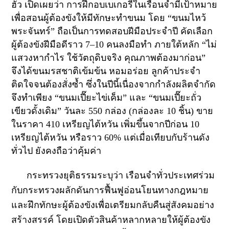
ฮั่ว เปิดเผยว่า การฝึกอบเบเกอรี่ในเรือนจำมีเป้าหมาย
เพื่อสอนผู้ต้องขังให้มีทักษะทำขนม โดย “ขนมไหว้
พระจันทร์” ถือเป็นการทดสอบฝีมือประจำปี คัดเลือก
ผู้ต้องขังฝีมือดีราว
7–10
คนลงมือทำ ภายใต้หลัก “ไม่
แสวงหากำไร ใช้วัตถุดิบจริง คุณภาพต้องมาก่อน”
จึงได้ขนมรสชาติเข้มข้น หอมอร่อย ลูกค้าประจำ
ติดใจจนต้องสั่งซ้ำ ซึ่งในปีนี้เนื่องจากกำลังผลิตจำกัด
จึงทำเพียง “ขนมเปี๊ยะไข่เค็ม” และ “ขนมเปี๊ยะถั่ว
เขียวดั้งเดิม” วันละ
550
กล่อง (กล่องละ
10
ชิ้น) ขาย
ในราคา
410
เหรียญไต้หวัน เพิ่มขึ้นจากปีก่อน
10
เหรียญไต้หวัน หรือราว
60%
แต่เมื่อเทียบกับร้านดัง
ทั่วไป ยังคงถือว่าคุ้มค่า
กระทรวงยุติธรรมระบุว่า เรือนจำทั่วประเทศร่วม
กับกระทรวงผลักดันการฟื้นฟูอ่อนโยนทางกฎหมาย
และฝึกทักษะผู้ต้องขังเพื่อเตรียมกลับคืนสู่สังคมอย่าง
สร้างสรรค์ โดยเปิดตัวสินค้าหลากหลายให้ผู้ต้องขัง