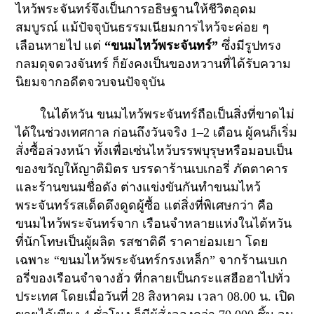
ไหว้พระจันทร์จึงเป็นการอธิษฐานให้ชีวิตอุดม
สมบูรณ์ แม้ปัจจุบันธรรมเนียมการไหว้จะค่อย ๆ
เลือนหายไป แต่
“
ขนมไหว้พระจันทร์”
ซึ่งมีรูปทรง
กลมดุจดวงจันทร์ ก็ยังคงเป็นของหวานที่ได้รับความ
นิยมจากอดีตจวบจนปัจจุบัน
ในไต้หวัน ขนมไหว้พระจันทร์ถือเป็นสิ่งที่ขาดไม่
ได้ในช่วงเทศกาล ก่อนถึงวันจริง
1–2
เดือน ผู้คนก็เริ่ม
สั่งซื้อล่วงหน้า ทั้งเพื่อเซ่นไหว้บรรพบุรุษหรือมอบเป็น
ของขวัญให้ญาติมิตร บรรดาร้านเบเกอรี่ ภัตตาคาร
และร้านขนมชื่อดัง ต่างแข่งขันกันทำขนมไหว้
พระจันทร์รสเด็ดดึงดูดผู้ซื้อ แต่สิ่งที่พิเศษกว่า คือ
ขนมไหว้พระจันทร์จาก เรือนจำหลายแห่งในไต้หวัน
ที่นักโทษเป็นผู้ผลิต รสชาติดี ราคาย่อมเยา โดย
เฉพาะ
“
ขนมไหว้พระจันทร์กรงเหล็ก” จากร้านเบเก
อรี่ของเรือนจำจางฮั่ว ที่กลายเป็นกระแสฮือฮาไปทั่ว
ประเทศ โดยเมื่อวันที่
28
สิงหาคม เวลา
08.00
น. เปิด