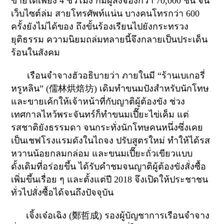
ขายได้เพียง
4
ชั่วโมง ก็มีผู้สั่งจองกว่า
70,000
ชิ้น จน
เว็บไซต์ล่ม สายโทรศัพท์แน่น บางคนโทรกว่า
600
ครั้งยังไม่ได้ของ ถึงขั้นร้องเรียนไปยังกระทรวง
ยุติธรรม ความนิยมถล่มทลายนี้จึงกลายเป็นประเด็น
ร้อนในสังคม
เรือนจำจางฮัวอธิบายว่า ภายในมี
“
ร้านเบเกอรี่
หรูหลิน” (
儒林烘焙坊
)
เดิมทำขนมปังสำหรับนักโทษ
และขายเค้กให้เจ้าหน้าที่กับญาติผู้ต้องขัง ช่วง
เทศกาลไหว้พระจันทร์ก็ทำขนมเปี๊ยะไข่เค็ม แต่
รสชาติยังธรรมดา จนกระทั่งนักโทษคนหนึ่งซึ่งเคย
เป็นเชฟโรงแรมดังในไถจง ปรับสูตรใหม่ ทำให้ได้รส
หวานน้อยกลมกล่อม และขนมเปี๊ยะถั่วเขียวแบบ
ดั้งเดิมที่อร่อยขึ้น ได้รับคำชมจนญาติผู้ต้องขังสั่งซื้อ
เพิ่มขึ้นเรื่อย ๆ และตั้งแต่ปี
2018
จึงเปิดให้ประชาชน
ทั่วไปสั่งซื้อได้จนถึงปัจจุบัน
เจิ้งเจ๋อเฉิง (
鄭哲成
)
รองผู้บัญชาการเรือนจำจาง