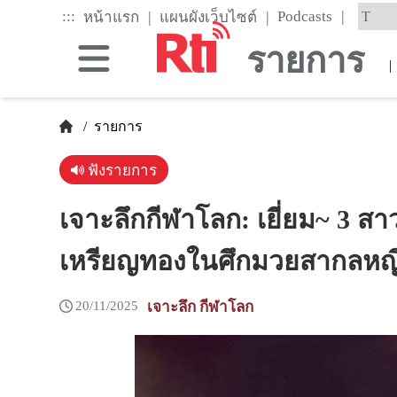
Skip
|
:::
|
|
Podcasts
หน้าแรก
แผนผังเว็บไซต์
to
the
รายการ
main
|
content
block
/
รายการ
ฟังรายการ
เจาะลึกกีฬาโลก: เยี่ยม~ 3 ส
เหรียญทองในศึกมวยสากลหญ
20/11/2025
เจาะลึก กีฬาโลก