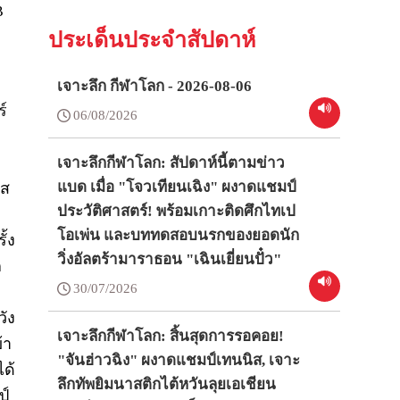
B
ประเด็นประจำสัปดาห์
เจาะลึก กีฬาโลก - 2026-08-06
ร์
06/08/2026
เจาะลึกกีฬาโลก: สัปดาห์นี้ตามข่าว
แบด เมื่อ "โจวเทียนเฉิง" ผงาดแชมป์
าส
ประวัติศาสตร์! พร้อมเกาะติดศึกไทเป
โอเพ่น และบททดสอบนรกของยอดนัก
ั้ง
วิ่งอัลตร้ามาราธอน "เฉินเยี่ยนปั๋ว"
ก
30/07/2026
บ
วัง
เจาะลึกกีฬาโลก: สิ้นสุดการรอคอย!
้า
"จันฮ่าวฉิง" ผงาดแชมป์เทนนิส, เจาะ
ด้
ลึกทัพยิมนาสติกไต้หวันลุยเอเชียน
ป์