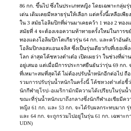
86
กก. ขึ้นไป ซึ่งในประเภทหญิง โดยเฉพาะกลุ่มร
เด่น เดิมเคยมีหลายรุ่นให้เลือก แต่ครั้งนี้เหลือเพีย
ใน
3
สมัยโอลิมปิกที่ผ่านมาเคยคว้า
1
ทอง
2
ทองแ
สมัยที่
4
จะต้องเจอความท้าทายครั้งใหม่ในการขยับข
ทองแดงโอลิมปิกโตเกียวรุ่น
64
กก. และคว้าอันดั
โอลิมปิกลอสแอนเจลิส ซึ่งเป็นรุ่นเดียวกับที่เธอ
โลก ล่าสุดโค้ชหวงต๋าเต๋อ
เปิดเผยว่า ในช่วงที่ผ่
อยู่เสมอ แต่เมื่อมีการประกาศยืนยันว่ารุ่น
69
กก. 
ที่เหมาะสมที่สุดได้ ไม่ต้องปรับน้ำหนักอีกต่อไป ถื
รวมการปรับรุ่นน้ำหนักในครั้งนี้ โค้ชหวงต๋าเต๋อชี้
นักกีฬายุโรป
–
อเมริกามักมีความได้เปรียบในรุ่นน
ขณะที่รุ่นน้ำหนักเบาถึงกลางซึ่งนักกีฬาเอเชียมีควา
หญิง
61
กก. และ
53
กก. จะได้รับผลกระทบมาก รุ
และ
64
กก. จะถูกรวมไปอยู่ในรุ่น
61
กก. เฉพาะกา
UDN)