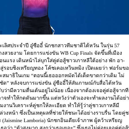
ะเลิศประจำปี
อู๋ซืออี๋
นักชกสาวทีมชาติไต้หวัน ในรุ่น
57
ย่างสวยงาม โดยการแข่งขัน
WB Cup Finals
จัดขึ้นที่เมือง
ร้อนแรง เดินหน้าไล่บุกใส่คู่ต่อสู้ชาวเกาหลีใต้อย่าง
พัก อา-
ข้าสู่รอบชิงเหรียญทอง โค้ชเคอเหวินหมิง เปิดเผยว่า ฟอร์มข
ะและสมาธิในเกม
“
ตอนนี้เธอออกหมัดได้เด็ดขาดกว่าเดิม ไม่
ชัด
”
หลังจบการแข่งขัน อู๋ซืออี๋ให้สัมภาษณ์กับสื่อไต้หวัน
รับว่ามีความตื่นเต้นอยู่ไม่น้อย เนื่องจากต้องเจอคู่ต่อสู้จากท
์อาจทำให้กดดันมากขึ้น แต่หวังว่าตัวเองจะทำผลงานได้อย่
งานวิเคราะห์คู่ชกให้ละเอียด ทำให้รู้ว่าคู่ชาวเกาหลีมี
หน้า ซึ่งเป็นเหตุผลที่ช่วยให้ชนะได้อย่างราบรื่น โดยคู่
ย
(Jaismine Lamboria)
นักชกอินเดียเจ้าภาพ ผู้คว้าเหรียญ
งเธอว่า
“
ตัวสูงมาก สูงกว่าเธอเยอะ
”
ซึ่งเธอไม่ค่อยเจอคู่ต่อสู้ท