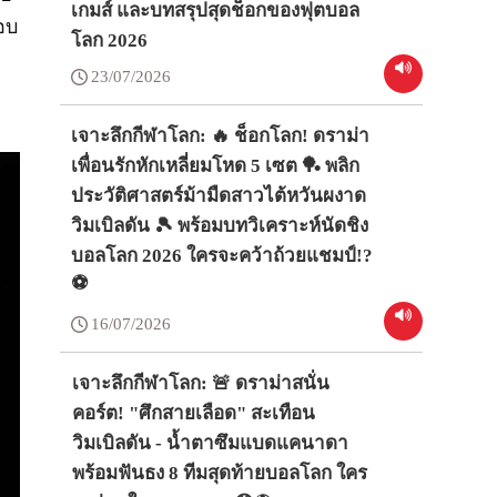
เกมส์ และบทสรุปสุดช็อกของฟุตบอล
รอบ
โลก 2026
23/07/2026
n
เจาะลึกกีฬาโลก: 🔥 ช็อกโลก! ดราม่า
เพื่อนรักหักเหลี่ยมโหด 5 เซต 🏓 พลิก
ประวัติศาสตร์ม้ามืดสาวไต้หวันผงาด
วิมเบิลดัน 🎾 พร้อมบทวิเคราะห์นัดชิง
บอลโลก 2026 ใครจะคว้าถ้วยแชมป์!?
⚽
16/07/2026
เจาะลึกกีฬาโลก: 🚨 ดราม่าสนั่น
คอร์ต! "ศึกสายเลือด" สะเทือน
วิมเบิลดัน - น้ำตาซึมแบดแคนาดา
พร้อมฟันธง 8 ทีมสุดท้ายบอลโลก ใคร