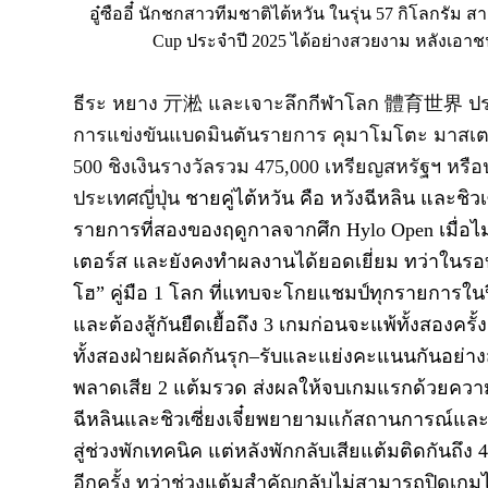
อู๋ซืออี๋ นักชกสาวทีมชาติไต้หวัน ในรุ่น 57 กิโล
Cup ประจำปี 2025 ได้อย่างสวยงาม หลังเอ
ธีระ หยาง
亓淞
และเจาะลึกกีฬาโลก
體育世界
ปร
การแข่งขันแบดมินตันรายการ คุมาโมโตะ มาสเ
500
ชิงเงินรางวัลรวม
475,000
เหรียญสหรัฐฯ หร
ประเทศญี่ปุ่น
ชายคู่ไต้หวัน คือ หวังฉีหลิน และชิวเซ
รายการที่สองของฤดูกาลจากศึก Hylo Open
เมื่อ
เตอร์ส และยังคงทำผลงานได้ยอดเยี่ยม ทว่าในร
โฮ
” คู่มือ 1 โลก
ที่แทบจะโกยแชมป์ทุกรายการในปีนี้
และต้องสู้กันยืดเยื้อถึง
3
เกมก่อนจะแพ้ทั้งสองครั้ง
ทั้งสองฝ่ายผลัดกันรุก
–
รับและแย่งคะแนนกันอย่างส
พลาดเสีย
2
แต้มรวด ส่งผลให้จบเกมแรกด้วยควา
ฉีหลินและชิวเซี่ยงเจี๋ยพยายามแก้สถานการณ์แล
สู่ช่วงพักเทคนิค แต่หลังพักกลับเสียแต้มติดกันถึง
อีกครั้ง ทว่าช่วงแต้มสำคัญกลับไม่สามารถปิดเกม