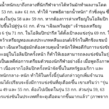
ุ่นน้ำหนักเบาถึงกลางที่นักกีฬาจากไต้หวันมักทำผลงานโดด
ง
53
กก. และ
61
กก. ทำให้
“
เทพธิดายกน้ำหนัก
”
กัวซิ่งฉุน ซึ
ดงในรุ่น
58
และ
59
กก. หากต้องการล่าเหรียญในโอลิมปิก
ึ้นไปสู่รุ่น
61
กก.
ด้าน
“
เฉินเหวินฮุ่ย
”
เจ้าของเหรียญ
บ
6
รุ่น
71
กก. ในโอลิมปิกปารีส ได้ตั้งเป้าลงแข่งรุ่น
69
กก. 
เพิ่งคว้าเหรียญทองแดงประเภทคลีนแอนด์เจิร์กในศึกชิงแชมป์
านมา เฉินเหวินฮุ่ยมักต้องควบคุมน้ำหนักให้พอดีกับการแข่งขั
จะอยู่ในโอลิมปิกครั้งหน้า ก็ทำให้เธอสามารถลงแข่งขันในรุ
อเป็นผลดีต่อการเตรียมตัวของนักกีฬาอย่างยิ่ง เมื่อ
พูดถึงภา
ว่า เนื่องจากโอลิมปิกครั้งหน้าจัดขึ้นในสหรัฐอเมริกา และ
้ำหนักกลาง
–
หนัก ทำให้ในครั้งนี้รุ่นดังกล่าวถูกเพิ่มจำนวน
มได้เปรียบจะยิ่งมีการแข่งขันที่ดุเดือดขึ้น เขาเสริมว่า
“
รุ่น
่น
49
และ
55
กก. ต้องไปเบียดในรุ่น
53
กก. ส่วนรุ่น
59, 63
รแข่งขันในประเทศก็จะดุเดือดมากขึ้นมากแล้ว
” (ภาพจาก