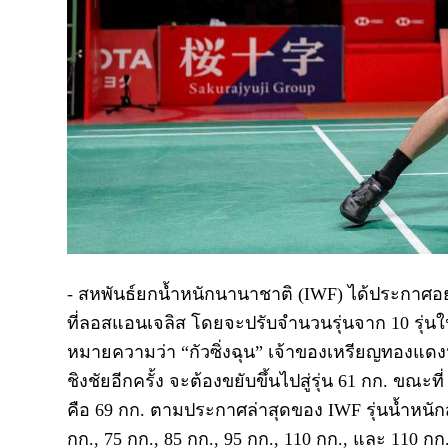
-
สหพันธ์ยกน้ำหนักนานาชาติ (
IWF)
ได้ประกาศอย
ที่ลอสแอนเจลิส โดยจะปรับจำนวนรุ่นจาก
10
รุ่น
หมายความว่า
“
กัวซิ่งฉุน
”
เจ้าของเหรียญทองแดงห
ชิงชัยอีกครั้ง จะต้องขยับขึ้นไปสู่รุ่น
61
กก. ขณะที
คือ
69
กก.
ตามประกาศล่าสุดของ
IWF
รุ่นน้ำหน
กก.
, 75
กก.
, 85
กก.
, 95
กก.
, 110
กก.
,
และ
110
กก.