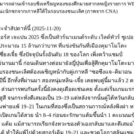
กรัม สามารถผ่านเข้ารอบชิงเหรียญทองของศึกมวยสากลหญิงรายการ W
าชนะนักชกจากเกาหลีใต้ในรอบรองชนะเลิศ (ภาพจาก CNA)
ะจำสัปดาห์นี้ (2025-11-20)
ตอร์ส เจแปน
2025
ซึ่งเป็นทัวร์นาเมนต์ระดับ เวิลด์ทัวร์ ซูเปอ
ือประมาณ
15 ล้านกว่า
บาท ที่แข่งขันกันที่เมืองคุมาโมโตะ
ี่ยงเจี๋ย
ซึ่งปัจจุบันรั้งอันดับ
18
ของโลก เพิ่งคว้าแชมป์
ไม่นานมานี้ ก่อนเดินทางต่อมายังญี่ปุ่นเพื่อสู้ศึกคุมาโมโตะม
อบรองชนะเลิศ
ต้องเผชิญหน้ากับคู่เกาหลี
“
ซอซึงแจ
–
คิมวอน
 อีกทั้งที่ผ่านมา สองหนุ่ม
หลิน
–
เจี๋ย
เคยพบคู่นี้มาแล้ว
2
คร
 ส่วน
การพบกันครั้งนี้ยังคงดุเดือดเช่นเคย ตั้งแต่เริ่มเกมแร
ูสี จนกระทั่งตีเสมอเป็น
19–19
แต่หลังจากนั้นคู่ไต้หวันกลั
มพ่ายแพ้
19–21
ในเกมที่สองซึ่งเป็นสถานการณ์หลังพิงฝา ห
ะเปิดเกมได้สวย นำ
8–4
ก่อนจะรักษาแต้มขึ้นนำ
1
คะแนนเข
4
แต้ม แม้สามารถเรียกจังหวะของตัวเองกลับมาและตีเสมอไ
ได้ ทำให้แพ้ไปด้วยสกอร์เดิม
19–21
และชวดโอกาสลุ้นแชม