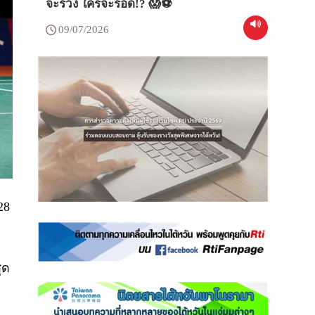
จะร่วง ใครจะรอด!? 😱⚽
09/07/2026
28
ุด