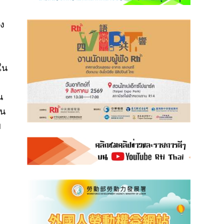
่ง
ใน
น
่น
พ