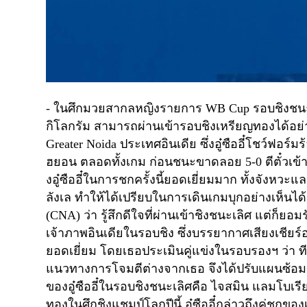
-
ในศึกมวยสากลหญิงรายการ
WB Cup
รอบชิงชน
กิโลกรัม สามารถผ่านเข้ารอบชิงเหรียญทองได้อ
Greater Noida
ประเทศอินเดีย ซึ่งอู๋ซืออี๋โชว์ฟอร์ม
ฮยอน
ตลอดทั้งเกม ก่อนชนะขาดลอย
5-0
ตีตั๋วเ
งอู๋ซืออี๋ในการชกครั้งนี้ยอดเยี่ยมมาก ทั้งจังหว
ลังเล ทำให้ได้เปรียบในการเดินเกมบุกอย่างเห็นได้
(
CNA)
ว่า รู้สึกดีใจที่ผ่านเข้าชิงชนะเลิศ แต่ก็ยอม
เจ้าภาพอินเดียในรอบชิง ซึ่งบรรยากาศเสียงเชียร
ยอดเยี่ยม โดยเธอประเมินคู่แข่งในรอบรองฯ ว่า ทีม
แนวทางการโจมตีต่างจากเธอ จึงได้ปรับแผนซ้อมล่วง
ของอู๋ซืออี๋ในรอบชิงชนะเลิศคือ ไจสมิน แลมโบเรี
ทองในศึกชิงแชมป์โลกปีนี้
อู๋ซืออี๋กล่าวถึงคู่ชกขอ