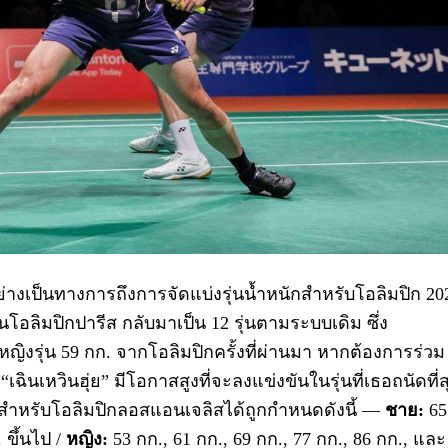
่างเป็นทางการถึงการจัดแบ่งรุ่นน้ำหนักสำหรับโอลิมปิก
20
ในโอลิมปิกปารีส กลับมาเป็น
12
รุ่นตามระบบเดิม ซึ่ง
ญิงรุ่น
59
กก. จากโอลิมปิกครั้งที่ผ่านมา หากต้องการร่วม
่
“
เฉินเหวินฮุ่ย
”
มีโอกาสสูงที่จะลงแข่งขันในรุ่นที่เธอถนัดที่ส
ักสำหรับโอลิมปิกลอสแอนเจลิสได้ถูกกำหนดดังนี้
—
ชาย:
65
 ขึ้นไป /
หญิง:
53
กก.
, 61
กก.
, 69
กก.
, 77
กก.
, 86
กก.
,
และ