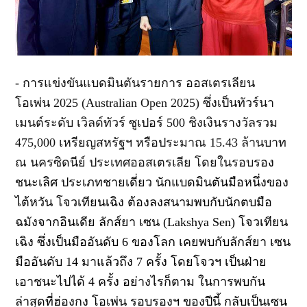
-
การแข่งขันแบดมินตันรายการ ออสเตรเลียน
โอเพ่น
2025 (Australian Open 2025)
ซึ่งเป็นทัวร์นา
เมนต์ระดับ เวิลด์ทัวร์ ซูเปอร์
500
ชิงเงินรางวัลรวม
475,000 เหรียญสหรัฐฯ หรือประมาณ
15.43 ล้าน
บาท
ณ นครซิดนีย์ ประเทศออสเตรเลีย โดยในรอบ
รอง
ชนะเลิศ ประเภทชายเดี่ยว
นักแบดมินตันมือหนึ่งของ
ไต้หวัน
โจวเทียนเฉิง
ต้องลงสนามพบกับนักตบมือ
ฉมังจากอินเดีย
ลักส์ยา เซน (
Lakshya Sen)
โจวเทียน
เฉิง ซึ่งเป็นมืออันดับ
6
ของโลก เคยพบกับลักส์ยา เซน
มืออันดับ
14
มาแล้วถึง
7
ครั้ง
โดยโจวฯ เป็นฝ่าย
เอาชนะไปได้
4 ครั้ง
อย่างไรก็ตาม ในการพบกัน
ล่าสุดที่ฮ่องกง โอเพ่น รอบรองฯ ของปีนี้
กลับเป็นเซน