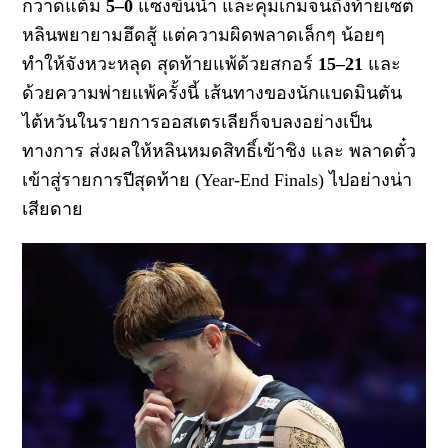
กวาดแต้ม
5–0
แซงขึ้นนำ และคุมเกมจนถึงท้ายเซต
หลินพยายามฮึดสู้ แต่ความผิดพลาดเล็กๆ น้อยๆ
ทำให้จังหวะหลุด
สุดท้ายแพ้ด้วยสกอร์
15–21
และ
ด้วยความพ่ายแพ้ครั้งนี้
เส้นทางของนักแบดมินตัน
ไต้หวันในรายการออสเตรเลียก็จบลงอย่างเป็น
ทางการ
ส่งผลให้หลิน
หมดสิทธิ์เข้าชิง
และ
พลาดตั๋ว
เข้าสู่รายการปีสุดท้าย (
Year-End Finals)
ไปอย่างน่า
เสียดาย