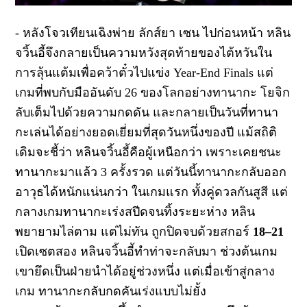
-
หลังโจวเทียนเฉิงพ่าย ลักส์ยา เซน ไปก่อนหน้า
หลิน
จวิ้นอี้จึงกลายเป็นความหวังสุดท้ายของไต้หวันใน
การลุ้นแต้มเพื่อคว้าตั๋วไปแข่ง
Year-End Finals
แต่
เกมที่พบกับมืออันดับ
26
ของโลกอย่างทานากะ โยจิก
ลับเต็มไปด้วยความกดดัน และกลายเป็นวันที่ทานา
กะเล่นได้อย่างยอดเยี่ยมที่สุดวันหนึ่งของปี
แม้สถิติ
เดิมจะชี้ว่า หลินจวิ้นอี้คือผู้เหนือกว่า เพราะเคยชนะ
ทานากะมาแล้ว
3
ครั้งรวด
แต่วันนี้ทานากะกลับออก
อาวุธได้หนักแน่นกว่า
ในเกมแรก ทั้งคู่ดวลกันสูสี แต่
กลางเกมทานากะเร่งสปีดจนทิ้งระยะห่าง
หลิน
พยายามไล่ตาม แต่ไม่ทัน ถูกปิดจบด้วยสกอร์
18–21
เปิดเซตสอง หลินจวิ้นอี้ทำท่าจะกลับมา
ช่วงต้นเกม
เขายึดเป็นฝ่ายนำได้อยู่ช่วงหนึ่ง
แต่เมื่อเข้าสู่กลาง
เกม ทานากะกลับกดคันเร่งแบบไม่ยั้ง