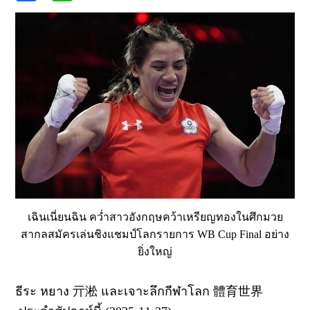
เฉินเนี่ยนฉิน คว่ำสาวอังกฤษคว้าเหรียญทองในศึกมวย
สากลสมัครเล่นชิงแชมป์โลกรายการ WB Cup Final อย่าง
ยิ่งใหญ่
ธีระ หยาง
亓淞
และเจาะลึกกีฬาโลก
體育世界