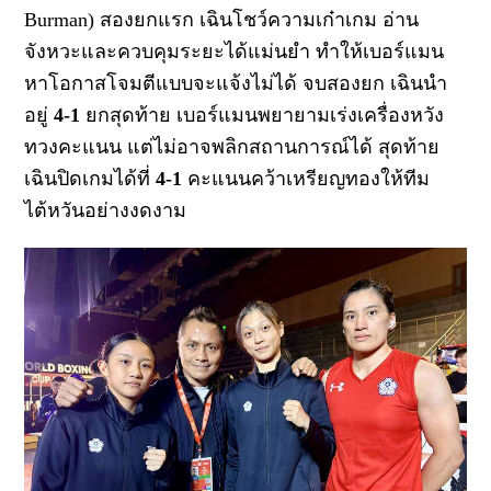
Burman)
สองยกแรก เฉินโชว์ความเก๋าเกม อ่าน
จังหวะและควบคุมระยะได้แม่นยำ ทำให้เบอร์แมน
หาโอกาสโจมตีแบบจะแจ้งไม่ได้ จบสองยก เฉินนำ
อยู่
4-1
ยกสุดท้าย เบอร์แมนพยายามเร่งเครื่องหวัง
ทวงคะแนน แต่ไม่อาจพลิกสถานการณ์ได้ สุดท้าย
เฉินปิดเกมได้ที่
4-1
คะแนน
คว้าเหรียญทองให้ทีม
ไต้หวันอย่างงดงาม