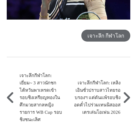
เจาะลึก กีฬาโลก
เจาะลึกกีฬาโลก:
เยี่ยม~ 3 สาวนักชก
เจาะลึกกีฬาโลก: เหลิง
ไต้หวันพาเหรดเข้า
เอินซั่วปราบสาวไทยรอ
รอบชิงเหรียญทองใน
บรองฯ แต่ดันแพ้รอบชิง
ศึกมวยสากลหญิง
อดตั๋วไปร่วมเทนนิสออส
รายการ WB Cup รอบ
เตรเล่นโอเพ่น 2026
ชิงชนะเลิศ