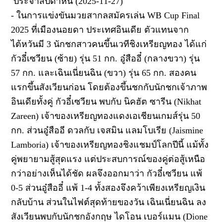
ประจำสัปดาห์นี้ (2025-11-27)
-
ในการแข่งขันมวยสากลสมัครเล่น
WB Cup Final
2025
ที่เมืองนอยดา ประเทศอินเดีย ตัวแทนจาก
ไต้หวันมี 3 นักชกสาว
คนขึ้นเวทีชิงเหรียญทอง
ได้แก่
กัวอี๋เซวียน (ซ้าย)
รุ่น
51
กก.
อู๋สืออี๋ (กลางขวา)
รุ่น
57
กก. และ
เฉินเนี่ยนฉิน
(ขวา) รุ่น
65
กก.
สองคน
แรกขึ้นสังเวียนก่อน โดยต้องขึ้นชกกับนักชกเจ้าภาพ
อินเดียทั้งคู่
กัวอี๋เซวียน พบกับ
นิคฮัต ซารีน (
Nikhat
Zareen)
เจ้าของเหรียญทองแดงเอเชียนเกมส์รุ่น
50
กก. ส่วน
อู๋สืออี ดวลกับ
เจสมิน แลมโบเรีย (
Jaismine
Lamboria)
เจ้าของเหรียญทองชิงแชมป์โลกปีนี้
แม้ทั้ง
คู่พยายามสู้สุดแรง แต่ประสบการณ์ของคู่ต่อสู้เหนือ
กว่าอย่างเห็นได้ชัด ผลจึงออกมาว่า
กัวอี๋เซวียน
แพ้
0-5 ส่วน
อู๋สืออี๋
แพ้
1-4
ทั้งสองจึงคว้าเพียงเหรียญเงิน
กลับบ้าน ส่วน
ในไฟต์สุดท้ายของวัน เฉินเนี่ยนฉิน ลง
สังเวียนพบกับนักชกอังกฤษ
ไดโอน เบอร์แมน (
Dione