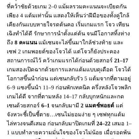
ที่คว้าชัยด้วยเกม
2–0
แม้ผลรวมคะแนนจะเบียดกัน
เพียง
4
แต้มเท่านั้น แสดง
ให้เห็นว่าฝีมือของทั้งคู่ใกล้
เคียงกันแบบหายใจรดต้นคอ
เริ่มเกมแรก โจว เทียน
เฉิงทำได้ดี รักษาการนำตั้งแต่ต้น จนมีโอกาส
ทิ้งห่าง
ถึง
8
คะแนน
แม้เซนจะไล่ขึ้นมาใกล้ช่วงท้าย และ
เซฟ
2
เกมพอยต์ของโจวได้
แต่โจวก็ยังประคอง
สถานการณ์ไว้ คว้าเกมแรกได้ก่อนด้วยสกอร์
21–17
เกมสองเปิดฉากด้วยการแลกแต้มแบบดุเดือด
โจวได้
โอกาสขึ้นนำก่อน แต่เซนกลับรัว
5
แต้มจากที่ตามอยู่
6–9
แซงขึ้นนำ
11–9
ก่อนพักเทคนิค
ครึ่งหลังโจวพลิก
เกมได้ดี
จากที่ตามหลัง
14–17
กลับบุกหนักและกด
เซนด้วยสกอร์
6–1
จนกลับมามี
2
แมตช์พอยต์
แต่
จังหวะชี้เป็นชี้ตาย
…
เซนไม่ยอมง่าย ๆ เซฟทุกแต้ม
ไล่ทวงจนตีเสมอ
ก่อนกลับมาปิดเกมที่
24–22
เสมอ
1–
1
แบบทำลายความมั่นใจของโจวไม่น้อย
เมื่อรอดพ้น