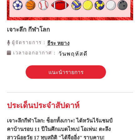
เจาะลึก กีฬาโลก
ผู้จัดรายการ：
ธีระ หยาง
เวลาออกอากาศ：
วันพฤหัสดี
แนะนำรายการ
ประเด็นประจำสัปดาห์
เจาะลึกกีฬาโลก: ช็อกทั้งเกาะ! ไต้หวันไร้แชมป์
คาบ้านรอบ 11 ปีในศึกแบดไทเป โอเพ่น! ตะลึง
สาวน้อยวัย 17 ทุบสถิติ "ไต้จืออิ่ง" ราบคาบ!