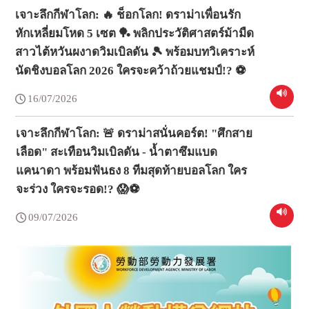
เจาะลึกกีฬาโลก: 🔥 ช็อกโลก! ดราม่าเพื่อนรัก
หักเหลี่ยมโหด 5 เซต 🏓 พลิกประวัติศาสตร์ม้ามืด
สาวไต้หวันผงาดวิมเบิลดัน 🎾 พร้อมบทวิเคราะห์
นัดชิงบอลโลก 2026 ใครจะคว้าถ้วยแชมป์!? ⚽
16/07/2026
เจาะลึกกีฬาโลก: 🚨 ดราม่าสนั่นคอร์ต! "ศึกสาย
เลือด" สะเทือนวิมเบิลดัน - น้ำตาซึมแบด
แคนาดา พร้อมฟันธง 8 ทีมสุดท้ายบอลโลก ใคร
จะร่วง ใครจะรอด!? 😱⚽
09/07/2026