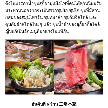
ซึ่งในบรรดาน้ำซุปสุกี้ชาบูหม้อไฟที่คนไต้หวันนิยมรับ
ประทานนอกจากจะเป็นพวกซุปผัก ซุปไก่ ซุปที่มีส่วน
ผสมของสมุนไพรจีน ซุปหมาล่า ซุปกิมจิสไตล์ และ
ซุปต้มยำสไตล์ไทยๆ แล้ว ซุปน้ำดำของสุกี้ยากี้สไตล์
ญี่ปุ่นก็เป็นอีกเมนูที่มาแรงไม่แพ้กัน
อันดับที่ 6 ร้าน 三燔本家