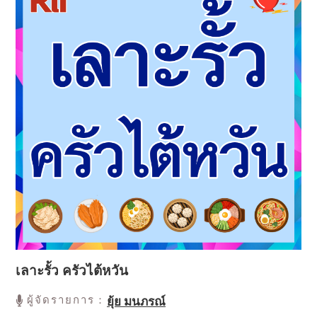
เลาะรั้ว ครัวไต้หวัน
ผู้จัดรายการ：
ยุ้ย มนภรณ์