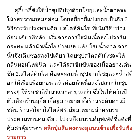
สุกี้ยากี้ซึ่งใช้น้ำซุปที่ปรุงด้วยโชยุและน้ำตาลจะ
ให้รสหวานกลมกล่อม โดยสุกี้ยากี้แบ่งย่อยเป็นอีก 2
วิธีการรับประทานคือ 1.สไตล์คันไซ ที่เน้นวิธี “ย่าง
ก่อน เคี่ยวทีหลัง” เริ่มจากการใส่มันเนื้อลงไปวอร์ม
กระทะ แล้วนำเนื้อไปย่างแบบแห้ง โรยน้ำตาล จาก
นั้นจึงเติมซอสลงไปเคี่ยว โดยซุปสไตล์คันไซจะให้
กลิ่นหอมไหม้นิด และได้รสเข้มข้นของเนื้ออย่างเด่น
ชัด 2.สไตล์คันโต คือจะผสมน้ำซุปจากโชยุและน้ำสต็
อกให้เรียบร้อยก่อน แล้วค่อยนำเนื้อลงไปลวกในซุป
ตรงๆ ให้รสชาติที่เบาและละมุนกว่า ซึ่งในไต้หวันมี
ตัวเลือกร้านสุกี้ยากี้อยูมากมาย ทั้งร้านระดับดาวมิ
ชลิน ร้านสุกี้ยากี้สไตล์พรีเมียมเหมาะสำหรับรับ
ประทานทานคนเดียว ไปจนถึงแบรนด์บุฟเฟ่ต์ชื่อดังที่
คุ้มค่าคุ้มราคา
คลิกปุ่มสีแดงตรงมุมบนซ้ายเพื่อรับฟัง
รายการ