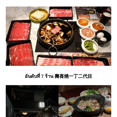
อันดับที่ 7 ร้าน 壽喜燒一丁二代目