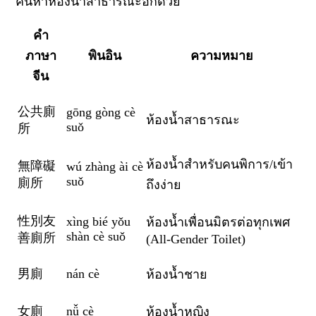
ค้นหาห้องน้ำสาธารณะอีกด้วย
คำ
ภาษา
พินอิน
ความหมาย
จีน
公共廁
gōng gòng cè
ห้องน้ำสาธารณะ
suǒ
所
ห้องน้ำสำหรับคนพิการ/เข้า
無障礙
wú zhàng ài cè
suǒ
廁所
ถึงง่าย
性別友
xìng bié yǒu
ห้องน้ำเพื่อนมิตรต่อทุกเพศ
shàn cè suǒ
善廁所
(
All-Gender Toilet)
男廁
nán cè
ห้องน้ำชาย
女廁
nǚ cè
ห้องน้ำหญิง