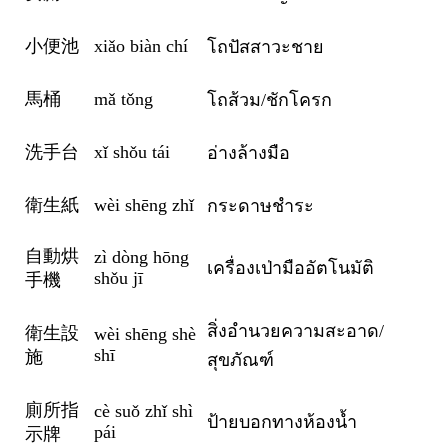
小便池
xiǎo biàn chí
โถปัสสาวะชาย
馬桶
mǎ tǒng
โถส้วม/ชักโครก
洗手台
xǐ shǒu tái
อ่างล้างมือ
衛生紙
wèi shēng zhǐ
กระดาษชำระ
自動烘
zì dòng hōng
เครื่องเป่ามืออัตโนมัติ
shǒu jī
手機
สิ่งอำนวยความสะอาด/
衛生設
wèi shēng shè
shī
施
สุขภัณฑ์
廁所指
cè suǒ zhǐ shì
ป้ายบอกทางห้องน้ำ
pái
示牌