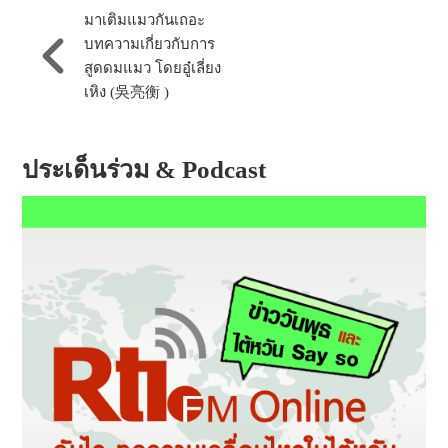
มาเติมแมวกันเถอะ
บทความเกี่ยวกับการ
สูดดมแมว โดยอู๋เลี่ยง
เหิง (吳亮衡 )
ประเด็นร่วม & Podcast