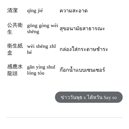
清潔
qīng jié
ความสะอาด
公共衛
gōng gòng wèi
สุขอนามัยสาธารณะ
shēng
生
衛生紙
wèi shēng zhǐ
กล่องใส่กระดาษชำระ
hé
盒
感應水
gǎn yìng shuǐ
ก๊อกน้ำแบบเซนเซอร์
lóng tóu
龍頭
ข่าววันพุธ x ไต้หวัน Say so