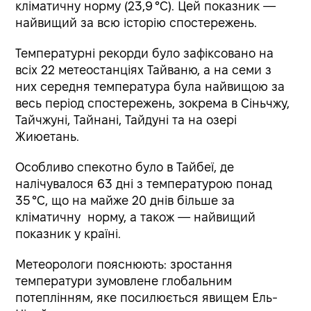
кліматичну норму (23,9 °C). Цей показник —
найвищий за всю історію спостережень.
Температурні рекорди було зафіксовано на
всіх 22 метеостанціях Тайваню, а на семи з
них середня температура була найвищою за
весь період спостережень, зокрема в Сіньчжу,
Тайчжуні, Тайнані, Тайдуні та на озері
Жиюетань.
Особливо спекотно було в Тайбеї, де
налічувалося 63 дні з температурою понад
35 °C, що на майже 20 днів більше за
кліматичну
норму, а також
—
найвищий
показник у країні.
Метеорологи пояснюють: зростання
температури зумовлене глобальним
потеплінням, яке посилюється явищем Ель-