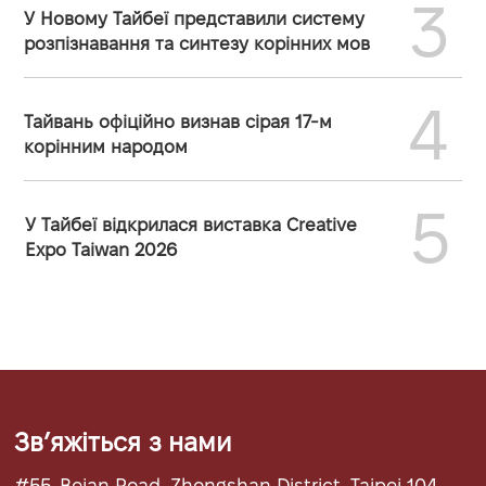
3
У Новому Тайбеї представили систему
розпізнавання та синтезу корінних мов
4
Тайвань офіційно визнав сірая 17-м
корінним народом
5
У Тайбеї відкрилася виставка Creative
Expo Taiwan 2026
Звʼяжіться з нами
#55, Beian Road, Zhongshan District, Taipei 104,