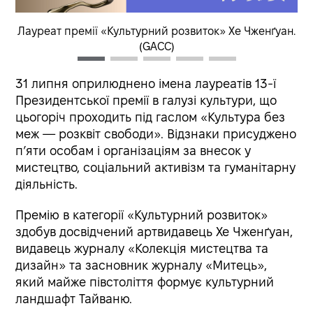
Лауреат премії «Культурний розвиток» Хе Чженґуан.
(GACC)
31 липня оприлюднено імена лауреатів 13-ї
Президентської премії в галузі культури, що
цьогоріч проходить під гаслом «Культура без
меж — розквіт свободи». Відзнаки присуджено
п’яти особам і організаціям за внесок у
мистецтво, соціальний активізм та гуманітарну
діяльність.
Премію в категорії «Культурний розвиток»
здобув досвідчений артвидавець Хе Чженґуан,
видавець журналу «Колекція мистецтва та
дизайн» та засновник журналу «Митець»,
який майже півстоліття формує культурний
ландшафт Тайваню.