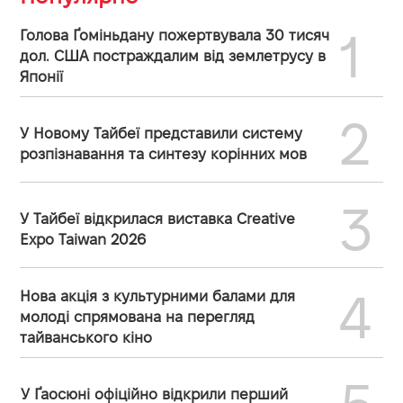
1
Голова Ґоміньдану пожертвувала 30 тисяч
дол. США постраждалим від землетрусу в
Японії
2
У Новому Тайбеї представили систему
розпізнавання та синтезу корінних мов
3
У Тайбеї відкрилася виставка Creative
Expo Taiwan 2026
4
Нова акція з культурними балами для
молоді спрямована на перегляд
тайванського кіно
У Ґаосюні офіційно відкрили перший