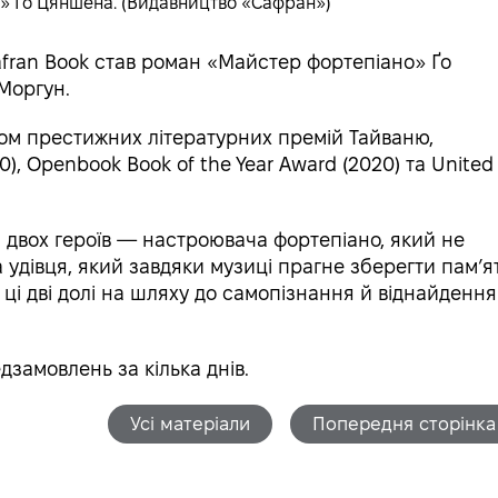
» Ґо Цяншена. (Видавництво «Сафран»)
fran Book став роман «Майстер фортепіано» Ґо
Моргун.
том престижних літературних премій Тайваню,
0), Openbook Book of the Year Award (2020) та United
 двох героїв — настроювача фортепіано, який не
а удівця, який завдяки музиці прагне зберегти памʼя
ці дві долі на шляху до самопізнання й віднайдення
замовлень за кілька днів.
Усі матеріали
Попередня сторінка