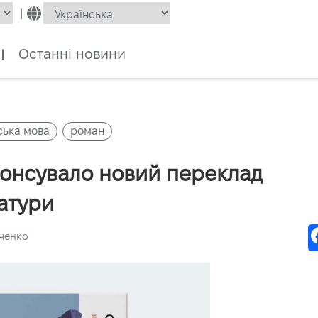
|
Останні новини
|
ська мова
роман
онсувало новий переклад
ратури
вченко