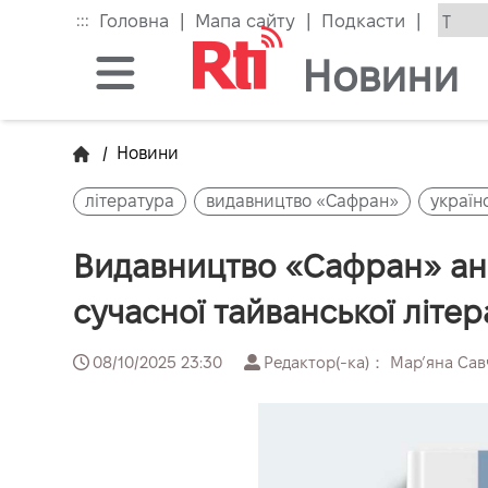
Skip
|
|
|
:::
Головна
Мапа сайту
Подкасти
to
the
Новини
main
content
block
/
Новини
література
видавництво «Сафран»
україн
Видавництво «Сафран» ан
сучасної тайванської літе
08/10/2025 23:30
Редактор(-ка)： Марʼяна Са