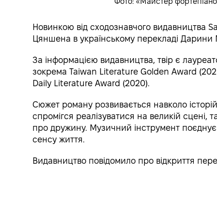
Фото: «Майстер фортепіано
Новинкою від сходознавчого видавництва Sa
Цяншена в українському перекладі Дарини 
За інформацією видавництва, твір є лауреа
зокрема Taiwan Literature Golden Award (202
Daily Literature Award (2020).
Сюжет роману розвивається навколо історій
спромігся реалізуватися на великій сцені, т
про дружину. Музичний інструмент поєднує 
сенсу життя.
Видавництво повідомило про відкриття перед