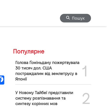
Пошук
Популярне
Голова Ґоміньдану пожертвувала
1
30 тисяч дол. США
постраждалим від землетрусу в
Японії
2
У Новому Тайбеї представили
систему розпізнавання та
синтезу корінних мов