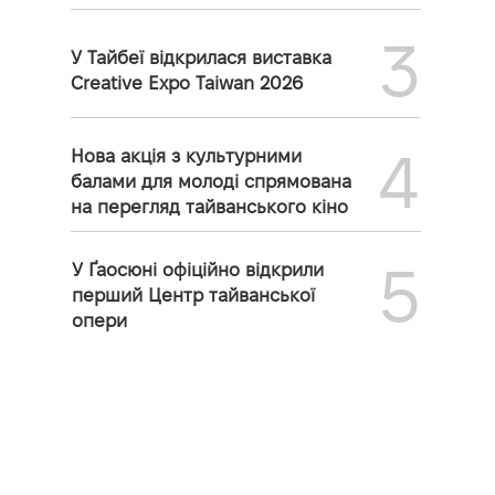
3
У Тайбеї відкрилася виставка
Creative Expo Taiwan 2026
4
Нова акція з культурними
балами для молоді спрямована
на перегляд тайванського кіно
5
У Ґаосюні офіційно відкрили
перший Центр тайванської
опери