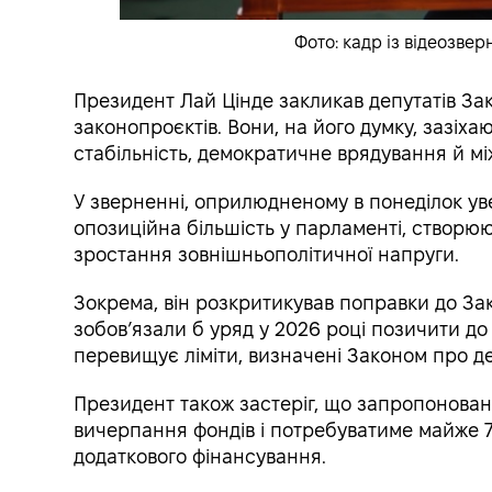
Фото: кадр із відеозвер
Президент Лай Цінде закликав депутатів За
законопроєктів. Вони, на його думку, зазіха
стабільність, демократичне врядування й мі
У зверненні, оприлюдненому в понеділок уве
опозиційна більшість у парламенті, створюю
зростання зовнішньополітичної напруги.
Зокрема, він розкритикував поправки до Зако
зобов’язали б уряд у 2026 році позичити до
перевищує ліміти, визначені Законом про д
Президент також застеріг, що запропонова
вичерпання фондів і потребуватиме майже 7
додаткового фінансування.