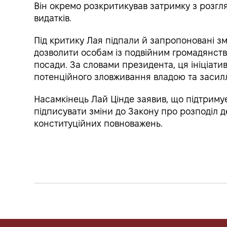
Він окремо розкритикував затримку з розгл
видатків.
Під критику Лая підпали й запропоновані зм
дозволити особам із подвійним громадянств
посади. За словами президента, ця ініціати
потенційного зловживання владою та засилл
Насамкінець Лай Цінде заявив, що підтриму
підписувати зміни до Закону про розподіл де
конституційних повноважень.