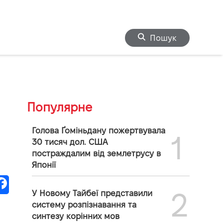
Пошук
Популярне
Голова Ґоміньдану пожертвувала
1
30 тисяч дол. США
постраждалим від землетрусу в
Японії
2
У Новому Тайбеї представили
систему розпізнавання та
синтезу корінних мов