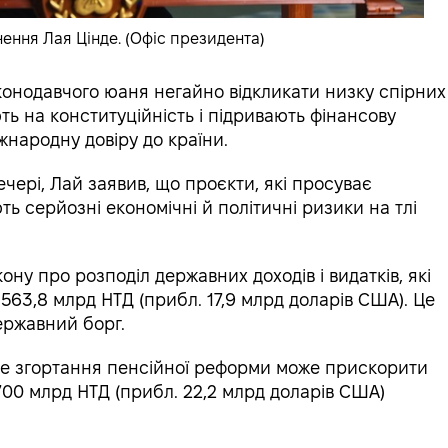
нення Лая Цінде. (Офіс президента)
конодавчого юаня негайно відкликати низку спірних
ють на конституційність і підривають фінансову
жнародну довіру до країни.
чері, Лай заявив, що проєкти, які просуває
ть серйозні економічні й політичні ризики на тлі
ну про розподіл державних доходів і видатків, які
 563,8 млрд НТД (прибл. 17,9 млрд доларів США). Це
ержавний борг.
не згортання пенсійної реформи може прискорити
00 млрд НТД (прибл. 22,2 млрд доларів США)