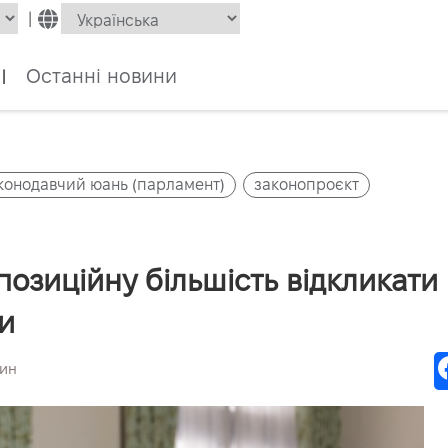
|
Останні новини
|
конодавчий юань (парламент)
законопроєкт
озиційну більшість відкликати
и
Шин