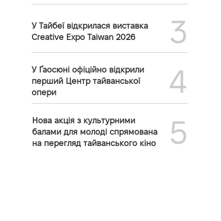
3
У Тайбеї відкрилася виставка
Creative Expo Taiwan 2026
4
У Ґаосюні офіційно відкрили
перший Центр тайванської
опери
5
Нова акція з культурними
балами для молоді спрямована
на перегляд тайванського кіно