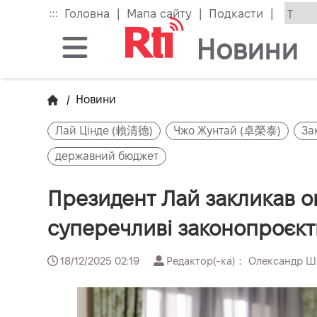
Skip
|
|
|
:::
Головна
Мапа сайту
Подкасти
to
the
Новини
main
content
block
/
Новини
Лай Цінде (賴清德)
Чжо Жунтай (卓榮泰)
За
державний бюджет
Президент Лай закликав оп
суперечливі законопроєкт
18/12/2025 02:19
Редактор(-ка)： Олександр 