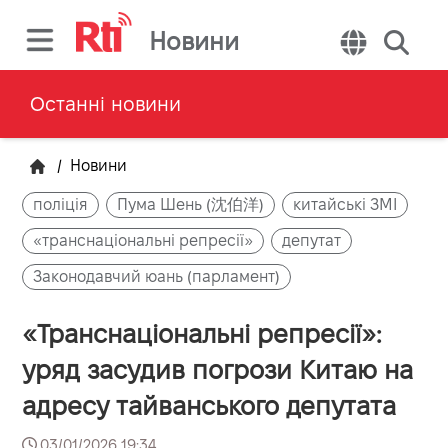
Новини
Останні новини
/
Новини
поліція
Пума Шень (沈伯洋)
китайські ЗМІ
«транснаціональні репресії»
депутат
Законодавчий юань (парламент)
«Транснаціональні репресії»:
уряд засудив погрози Китаю на
адресу тайванського депутата
03/01/2026 19:34