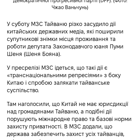
Демократичної прогресивної партії (DPP). (Фото:
Чжао Ваньчунь)
У суботу МЗС Тайваню різко засудило дії
китайських державних медіа, які поширили
супутникові знімки місця проживання та
роботи депутата Законодавчого юаня Пуми
Шеня (Шеня Бояна).
У пресрелізі МЗС ідеться, що такі дії є
«транснаціональними репресіями» з боку
Китаю і спробою залякати тайванське
суспільство.
Там наголосили, що Китай не має юрисдикції
над громадянами Тайваню, а подібні дії
порушують міжнародне право та базові норми
захисту приватності. В МЗС додали, що
держава забезпечить захист усіх тайванців,