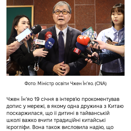
Фото: Міністр освіти Чжен Їн’яо. (CNA)
Чжен Їн’яо 19 січня в інтервʼю прокоментував
допис у мережі, в якому одна дружина з Китаю
поскаржилася, що її дитині в тайванській
школі важко вчити традиційні китайські
ієрогліфи. Вона також висловила надію, що