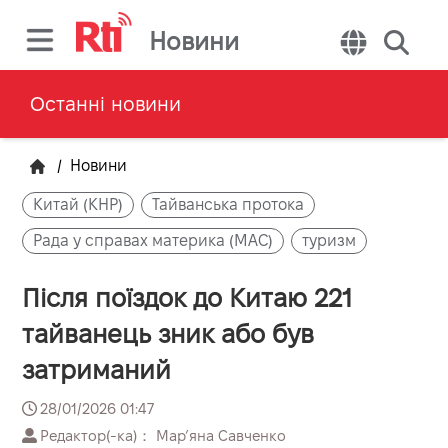
Новини
Останні новини
/
Новини
Китай (КНР)
Тайванська протока
Рада у справах материка (MAC)
туризм
Після поїздок до Китаю 221
тайванець зник або був
затриманий
28/01/2026 01:47
Редактор(-ка)： Марʼяна Савченко