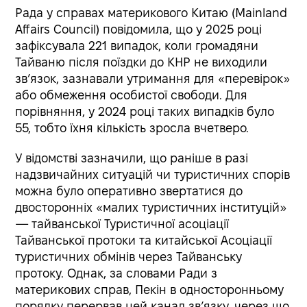
Рада у справах материкового Китаю (Mainland
Affairs Council) повідомила, що у 2025 році
зафіксувала 221 випадок, коли громадяни
Тайваню після поїздки до КНР не виходили
зв’язок, зазнавали утримання для «перевірок»
або обмеження особистої свободи. Для
порівняння, у 2024 році таких випадків було
55, тобто їхня кількість зросла вчетверо.
У відомстві зазначили, що раніше в разі
надзвичайних ситуацій чи туристичних спорів
можна було оперативно звертатися до
двосторонніх «малих туристичних інституцій»
— тайванської Туристичної асоціації
Тайванської протоки та китайської Асоціації
туристичних обмінів через Тайванську
протоку. Однак, за словами Ради з
материкових справ, Пекін в односторонньому
порядку перервав цей канал зв’язку, через що