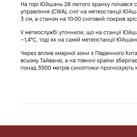
На горі Юйшань 28 лютого зранку почався с
управління (CWA), сніг на метеостанції Юйш
3 см, а станом на 10:00 сніговий покрив зріс
У метеослужбі уточнили, що на станції Юйш
–1,4°C, тоді як на самій метеостанції Юйшань
Через вплив хмарної зони з Південного Кита
всьому Тайваню, а на півночі країни зберіга
понад 3500 метрів синоптики прогнозують м