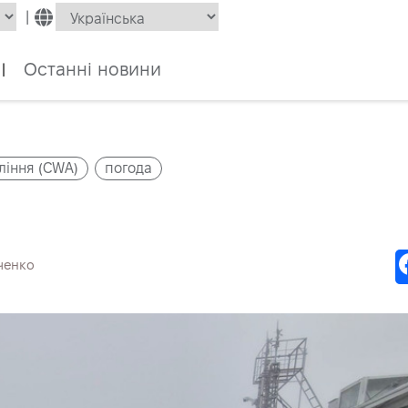
|
Останні новини
|
ління (CWA)
погода
ченко