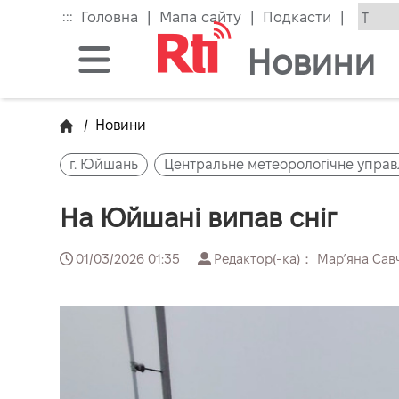
Skip
|
|
|
:::
Головна
Мапа сайту
Подкасти
to
the
Новини
main
content
block
/
Новини
г. Юйшань
Центральне метеорологічне управ
На Юйшані випав сніг
01/03/2026 01:35
Редактор(-ка)： Марʼяна Сав