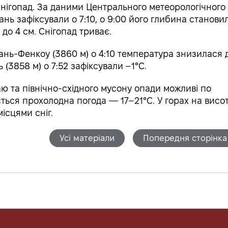
нігопад. За даними Центрального метеорологічного
ань зафіксували о 7:10, о 9:00 його глибина станови
 до 4 см. Снігопад триває.
ань-Фенкоу (3860 м) о 4:10 температура знизилася 
 (3858 м) о 7:52 зафіксували –1°C.
ю та північно-східного мусону опади можливі по
ється прохолодна погода — 17–21°C. У горах на висот
ісцями сніг.
Усі матеріали
Попередня сторінка