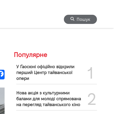
Пошук
Популярне
1
У Ґаосюні офіційно відкрили
перший Центр тайванської
опери
2
Нова акція з культурними
балами для молоді спрямована
на перегляд тайванського кіно