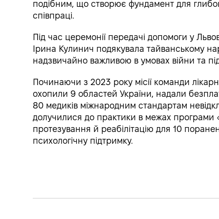
подібним, що створює фундамент для глибок
співпраці.
Під час церемонії передачі допомоги у Льво
Ірина Кулинич подякувала тайванському нар
надзвичайно важливою в умовах війни та під
Починаючи з 2023 року місії команди лікар
охопили 9 областей України, надали безпл
80 медиків міжнародним стандартам невідкла
долучилися до практики в межах програми 
протезування й реабілітацію для 10 поранен
психологічну підтримку.