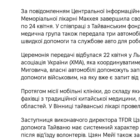
За повідомленням Центральної інформаційної
Меморіальної лікарні Маккея завершила свою
по 24 квітня. У співпраці з Тайванським фо
медична група також передала три автомобі
швидкої допомоги та службове авто для роб
Церемонія передачі відбулася 22 квітня у Л
асоціація України (ХМА), яка координувати
Миговича, власні автомобілі допоможуть за
допомоги військовим, на яку вже є запит від
Протягом місії мобільні клініки, до складу 
фахівці з традиційної китайської медицини,
областей. У Вінниці тайванські лікарі прове
Заступниця виконавчого директора TFDR Цзя
допомога Тайваню має системний характер і
після від’їзду волонтерів. Цзян Мейї також