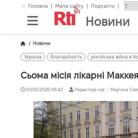
Skip
|
|
|
:::
Головна
Мапа сайту
Подкасти
to
the
Новини
main
content
block
/
Новини
Україна
благодійність
російська війна в Ук
Сьома місія лікарні Макке
01/05/2026 06:42
Редактор(-ка)： Марʼяна Са