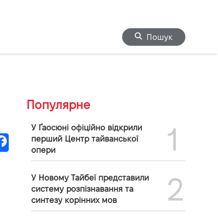
Пошук
Популярне
1
У Ґаосюні офіційно відкрили
перший Центр тайванської
опери
2
У Новому Тайбеї представили
систему розпізнавання та
синтезу корінних мов