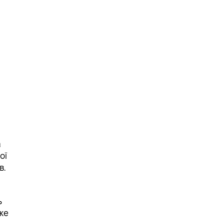
6
ь
а
ої
в.
ь
же