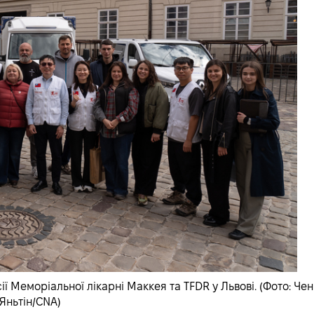
ії Меморіальної лікарні Маккея та TFDR у Львові. (Фото: Чен
Яньтін/CNA)