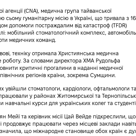
 агенції (CNA), медична група тайванської
 сьому гуманітарну місію в Україні, що тривала з 1
ндом допомоги постраждалим від катастроф (TFDR)
лі: мобільний стоматологічний комплекс, автомобіл
оти медичних команд.
ьвові, техніку отримала Християнська медична
ме роботу. За словами директора ХМА Рудольфа
повнити критичні прогалини в наданні медичної
 північних регіонів країни, зокрема Сумщини.
яких увійшли стоматологи, кардіологи, офтальмологи т
 працювали у районах Житомирської та Тернопільськ
ли навчальні курси для українських колег та студенті
н Мейї та керівник місії Цай Вейде підкреслили, що
 продовжує працювати через місцеві заклади навіт
 зазначила, що міжнародне становище обох країн є ду